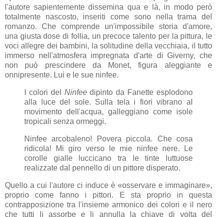
l'autore sapientemente dissemina qua e là, in modo però
totalmente nascosto, inseriti come sono nella trama del
romanzo. Che comprende un'impossibile storia d'amore,
una giusta dose di follia, un precoce talento per la pittura, le
voci allegre dei bambini, la solitudine della vecchiaia, il tutto
immerso nell'atmosfera impregnata d'arte di Giverny, che
non può prescindere da Monet, figura aleggiante e
onnipresente. Lui e le sue ninfee.
I colori del
Ninfee
dipinto da Fanette esplodono
alla luce del sole. Sulla tela i fiori vibrano al
movimento dell'acqua, galleggiano come isole
tropicali senza ormeggi.
Ninfee arcobaleno! Povera piccola. Che cosa
ridicola! Mi giro verso le mie ninfee nere. Le
corolle gialle luccicano tra le tinte luttuose
realizzate dal pennello di un pittore disperato.
Quello a cui l'autore ci induce è «osservare e immaginare»,
proprio come fanno i pittori. E sta proprio in questa
contrapposizione tra l'insieme armonico dei colori e il nero
che tutti li assorbe e li annulla la chiave di volta del