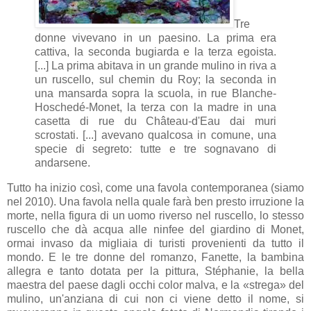
Tre
donne vivevano in un paesino. La prima era
cattiva, la seconda bugiarda e la terza egoista.
[...] La prima abitava in un grande mulino in riva a
un ruscello, sul chemin du Roy; la seconda in
una mansarda sopra la scuola, in rue Blanche-
Hoschedé-Monet, la terza con la madre in una
casetta di rue du Château-d'Eau dai muri
scrostati. [...] avevano qualcosa in comune, una
specie di segreto: tutte e tre sognavano di
andarsene.
Tutto ha inizio così, come una favola contemporanea (siamo
nel 2010). Una favola nella quale farà ben presto irruzione la
morte, nella figura di un uomo riverso nel ruscello, lo stesso
ruscello che dà acqua alle ninfee del giardino di Monet,
ormai invaso da migliaia di turisti provenienti da tutto il
mondo. E le tre donne del romanzo, Fanette, la bambina
allegra e tanto dotata per la pittura, Stéphanie, la bella
maestra del paese dagli occhi color malva, e la «strega» del
mulino, un'anziana di cui non ci viene detto il nome, si