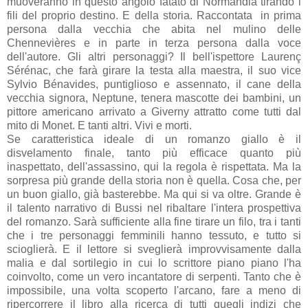
muoveranno in questo angolo fatato di Normandia tirando i
fili del proprio destino. E della storia. Raccontata in prima
persona dalla vecchia che abita nel mulino delle
Chennevières e in parte in terza persona dalla voce
dell'autore. Gli altri personaggi? Il bell'ispettore Laurenç
Sérénac, che farà girare la testa alla maestra, il suo vice
Sylvio Bénavides, puntiglioso e assennato, il cane della
vecchia signora, Neptune, tenera mascotte dei bambini, un
pittore americano arrivato a Giverny attratto come tutti dal
mito di Monet. E tanti altri. Vivi e morti.
Se caratteristica ideale di un romanzo giallo è il
disvelamento finale, tanto più efficace quanto più
inaspettato, dell'assassino, qui la regola è rispettata. Ma la
sorpresa più grande della storia non è quella. Cosa che, per
un buon giallo, già basterebbe. Ma qui si va oltre. Grande è
il talento narrativo di Bussi nel ribaltare l'intera prospettiva
del romanzo. Sarà sufficiente alla fine tirare un filo, tra i tanti
che i tre personaggi femminili hanno tessuto, e tutto si
scioglierà. E il lettore si sveglierà improvvisamente dalla
malia e dal sortilegio in cui lo scrittore piano piano l'ha
coinvolto, come un vero incantatore di serpenti. Tanto che è
impossibile, una volta scoperto l'arcano, fare a meno di
ripercorrere il libro alla ricerca di tutti quegli indizi che