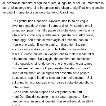
all'inesorabile crescita di ognuno di loro, di ognuno di noi. Nel momento in
cui ci si accorge che si è intrapreso tale viaggio, significa che è anche
arrivato il momento di scendere dal treno. Capolinea.
- Io i grandi non li capisco. Davvero, non lo so se voglio
diventare grande. A volte mi sembra di sì. Mi sembra che il
tempo non passi mai. Mio padre dice che dopo i vent'anni la
vita scorre come acqua dalle mani. Questo dice. Altre volte,
come oggi, non credo di aver voglia di crescere, non so...è
meglio che vada.
- È
come partire, - disse don Sazzini
ancora senza voltarsi, - con un biglietto di sola andata in
tasca.
È
come iniziare un viaggio, che fa male e rende felici
allo stesso tempo. Un viaggio che sembra non cominciare
mai e quando ci si rende conto che si è partiti, è già tempo
di scendere dal treno...
- È
per questo che sto così male?
Don Sazzini tirò fuori un sigaro dal cassetto delle posate.
Lo accese, aspirò la prima boccata con molta calma. - Sei
sul primo binario, ragazzo mio, - disse sputando uno sbuffo
di fumo denso.
- Certe volte penso proprio che voi grandi siete tutti
matti.
Don Sazzini scoppiò in una risata fragorosa. - Non
dire niente a nessuno di questo, - disse sollevando in alto il