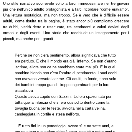
Uno stile narrativo scorrevole volto a farci immedesimare nei tre giovani
più che nell'unico adulto protagonista e a farci ricordare “come eravamo”.
Una lettura nostalgica, ma non troppo. Se è vero che è difficile essere
adulti, come risulta tra le pagine, è stato ancor più complicato crescere
tra dubbi, verità dette e trascurate, tra sentimenti e valori deviati dagli
ormoni e dagli eventi. Una storia che racchiude un insegnamento per i
piccoli, ma anche per i grandi.
Perché se non c'era pentimento, allora significava che tutto
era perduto. E che il mondo era già l'inferno. Se non c'erano
lacrime, allora non ce ne sarebbero state mai più. E in quel
bambino biondo non c'era l'ombra di pentimento, i suoi occhi
non avevano versato lacrime. Gli adulti, in fondo, sono solo
dei bambini troppo grandi, troppo ingombranti per la loro
piccolezza.
Questo aveva capito don Sazzini. Ed era spaventato per
tutta quella infanzia che si era custodito dentro come la
tovaglia buona per le feste, avvolta nella carta velina,
candeggiata in cortile e stesa nell'orto.
...E tutto finì in un pomeriggio, avevo sì e no sette anni, e
me ne stavo a guardare chissà cosa, perché a sette anni o