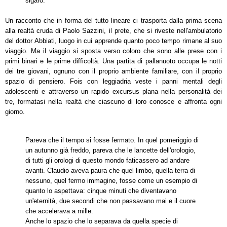
sigaro.
Un racconto che in forma del tutto lineare ci trasporta dalla prima scena
alla realtà cruda di Paolo Sazzini, il prete, che si riveste nell'ambulatorio
del dottor Abbiati, luogo in cui apprende quanto poco tempo rimane al suo
viaggio. Ma il viaggio si sposta verso coloro che sono alle prese con i
primi binari e le prime difficoltà. Una partita di pallanuoto occupa le notti
dei tre giovani, ognuno con il proprio ambiente familiare, con il proprio
spazio di pensiero. Fois con leggiadria veste i panni mentali degli
adolescenti e attraverso un rapido excursus plana nella personalità dei
tre, formatasi nella realtà che ciascuno di loro conosce e affronta ogni
giorno.
Pareva che il tempo si fosse fermato. In quel pomeriggio di
un autunno già freddo, pareva che le lancette dell'orologio,
di tutti gli orologi di questo mondo faticassero ad andare
avanti. Claudio aveva paura che quel limbo, quella terra di
nessuno, quel fermo immagine, fosse come un esempio di
quanto lo aspettava: cinque minuti che diventavano
un'eternità, due secondi che non passavano mai e il cuore
che accelerava a mille.
Anche lo spazio che lo separava da quella specie di