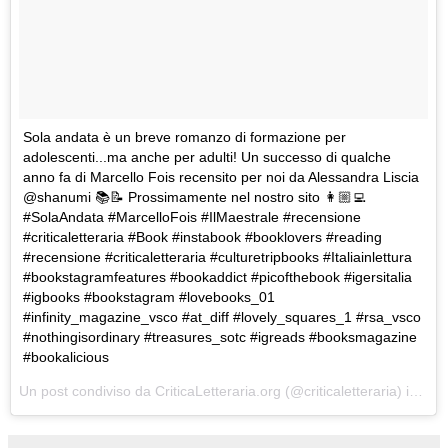
Sola andata è un breve romanzo di formazione per
adolescenti...ma anche per adulti! Un successo di qualche
anno fa di Marcello Fois recensito per noi da Alessandra Liscia
@shanumi 📚📝 Prossimamente nel nostro sito 👩🏼‍💻
#SolaAndata #MarcelloFois #IlMaestrale #recensione
#criticaletteraria #Book #instabook #booklovers #reading
#recensione #criticaletteraria #culturetripbooks #Italiainlettura
#bookstagramfeatures #bookaddict #picofthebook #igersitalia
#igbooks #bookstagram #lovebooks_01
#infinity_magazine_vsco #at_diff #lovely_squares_1 #rsa_vsco
#nothingisordinary #treasures_sotc #igreads #booksmagazine
#bookalicious
Un post condiviso da CriticaLetteraria.org (@criticaletteraria) in data: