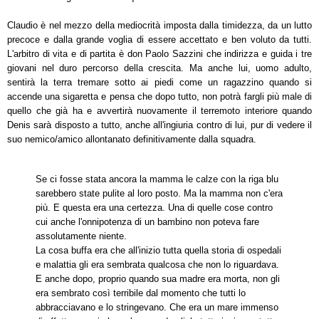
Claudio è nel mezzo della mediocrità imposta dalla timidezza, da un lutto
precoce e dalla grande voglia di essere accettato e ben voluto da tutti.
L'arbitro di vita e di partita è don Paolo Sazzini che indirizza e guida i tre
giovani nel duro percorso della crescita. Ma anche lui, uomo adulto,
sentirà la terra tremare sotto ai piedi come un ragazzino quando si
accende una sigaretta e pensa che dopo tutto, non potrà fargli più male di
quello che già ha e avvertirà nuovamente il terremoto interiore quando
Denis sarà disposto a tutto, anche all'ingiuria contro di lui, pur di vedere il
suo nemico/amico allontanato definitivamente dalla squadra.
Se ci fosse stata ancora la mamma le calze con la riga blu
sarebbero state pulite al loro posto. Ma la mamma non c'era
più. E questa era una certezza. Una di quelle cose contro
cui anche l'onnipotenza di un bambino non poteva fare
assolutamente niente.
La cosa buffa era che all'inizio tutta quella storia di ospedali
e malattia gli era sembrata qualcosa che non lo riguardava.
E anche dopo, proprio quando sua madre era morta, non gli
era sembrato così terribile dal momento che tutti lo
abbracciavano e lo stringevano. Che era un mare immenso