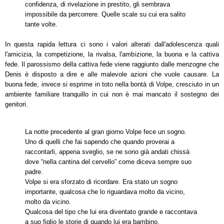
confidenza, di rivelazione in prestito, gli sembrava
impossibile da percorrere. Quelle scale su cui era salito
tante volte.
In questa rapida lettura ci sono i valori alterati dall'adolescenza quali
l'amicizia, la competizione, la rivalsa, l'ambizione, la buona e la cattiva
fede. Il parossismo della cattiva fede viene raggiunto dalle menzogne che
Denis è disposto a dire e alle malevole azioni che vuole causare. La
buona fede, invece si esprime in toto nella bontà di Volpe, cresciuto in un
ambiente familiare tranquillo in cui non è mai mancato il sostegno dei
genitori.
La notte precedente al gran giorno Volpe fece un sogno.
Uno di quelli che fai sapendo che quando proverai a
raccontarli, appena sveglio, se ne sono già andati chissà
dove “nella cantina del cervello” come diceva sempre suo
padre.
Volpe si era sforzato di ricordare. Era stato un sogno
importante, qualcosa che lo riguardava molto da vicino,
molto da vicino.
Qualcosa del tipo che lui era diventato grande e raccontava
a suo figlio le storie di quando lui era bambino.