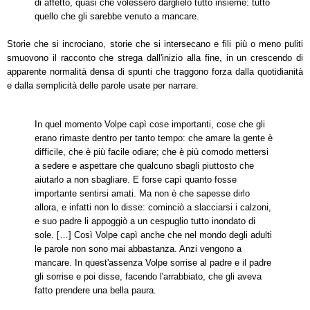
di affetto, quasi che volessero darglielo tutto insieme: tutto
quello che gli sarebbe venuto a mancare.
Storie che si incrociano, storie che si intersecano e fili più o meno puliti
smuovono il racconto che strega dall'inizio alla fine, in un crescendo di
apparente normalità densa di spunti che traggono forza dalla quotidianità
e dalla semplicità delle parole usate per narrare.
In quel momento Volpe capì cose importanti, cose che gli
erano rimaste dentro per tanto tempo: che amare la gente è
difficile, che è più facile odiare; che è più comodo mettersi
a sedere e aspettare che qualcuno sbagli piuttosto che
aiutarlo a non sbagliare. E forse capì quanto fosse
importante sentirsi amati. Ma non è che sapesse dirlo
allora, e infatti non lo disse: cominciò a slacciarsi i calzoni,
e suo padre li appoggiò a un cespuglio tutto inondato di
sole. […] Così Volpe capì anche che nel mondo degli adulti
le parole non sono mai abbastanza. Anzi vengono a
mancare. In quest'assenza Volpe sorrise al padre e il padre
gli sorrise e poi disse, facendo l'arrabbiato, che gli aveva
fatto prendere una bella paura.