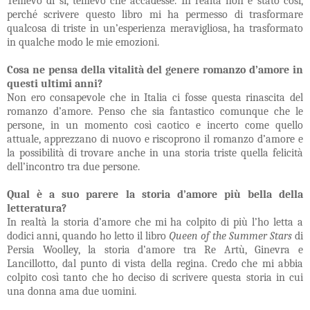
Temevo di sì, temevo che accadesse. In realtà non è stato così,
perché scrivere questo libro mi ha permesso di trasformare
qualcosa di triste in un’esperienza meravigliosa, ha trasformato
in qualche modo le mie emozioni.
Cosa ne pensa della vitalità del genere romanzo d’amore in
questi ultimi anni?
Non ero consapevole che in Italia ci fosse questa rinascita del
romanzo d’amore. Penso che sia fantastico comunque che le
persone, in un momento così caotico e incerto come quello
attuale, apprezzano di nuovo e riscoprono il romanzo d’amore e
la possibilità di trovare anche in una storia triste quella felicità
dell’incontro tra due persone.
Qual è a suo parere la storia d’amore più bella della
letteratura?
In realtà la storia d’amore che mi ha colpito di più l’ho letta a
dodici anni, quando ho letto il libro
Queen of the Summer Stars
di
Persia Woolley
, la storia d’amore tra Re Artù, Ginevra e
Lancillotto, dal punto di vista della regina. Credo che mi abbia
colpito così tanto che ho deciso di scrivere questa storia in cui
una donna ama due uomini.