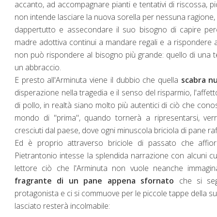
accanto, ad accompagnare pianti e tentativi di riscossa, pi
non intende lasciare la nuova sorella per nessuna ragione, 
dappertutto e assecondare il suo bisogno di capire perch
madre adottiva continui a mandare regali e a rispondere ai
non può rispondere al bisogno più grande: quello di una te
un abbraccio.
E presto all'Arminuta viene il dubbio che quella
scabra nu
disperazione nella tragedia e il senso del risparmio, l'aff
di pollo, in realtà siano molto più autentici di ciò che con
mondo di "prima", quando tornerà a ripresentarsi, ver
cresciuti dal paese, dove ogni minuscola briciola di pane r
Ed è proprio attraverso briciole di passato che affi
Pietrantonio intesse la splendida narrazione con alcuni cup
lettore ciò che l'Arminuta non vuole neanche immag
fragrante di un pane appena sfornato
che si seg
protagonista e ci si commuove per le piccole tappe della su
lasciato resterà incolmabile: