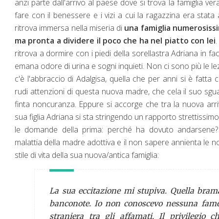
anzi parte dall'arrivo al paese dove si trova la famiglia ve
fare con il benessere e i vizi a cui la ragazzina era stata
ritrova immersa nella miseria di
una famiglia numerosissi
ma pronta a dividere il poco che ha nel piatto con lei
.
ritrova a dormire con i piedi della sorellastra Adriana in fa
emana odore di urina e sogni inquieti. Non ci sono più le lez
c'è l'abbraccio di Adalgisa, quella che per anni si è fat
rudi attenzioni di questa nuova madre, che cela il suo sgua
finta noncuranza. Eppure si accorge che tra la nuova arriva
sua figlia Adriana si sta stringendo un rapporto strettissimo
le domande della prima: perché ha dovuto andarsene? T
malattia della madre adottiva e il non sapere annienta le no
stile di vita della sua nuova/antica famiglia:
La sua eccitazione mi stupiva. Quella brama
banconote. Io non conoscevo nessuna fam
straniera tra gli affamati. Il privilegio c