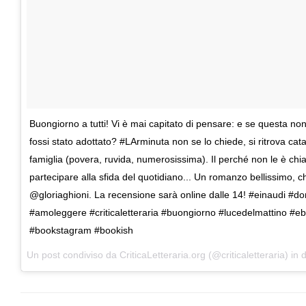
Buongiorno a tutti! Vi è mai capitato di pensare: e se questa non
fossi stato adottato? #LArminuta non se lo chiede, si ritrova cata
famiglia (povera, ruvida, numerosissima). Il perché non le è chia
partecipare alla sfida del quotidiano... Un romanzo bellissimo, 
@gloriaghioni. La recensione sarà online dalle 14! #einaudi #do
#amoleggere #criticaletteraria #buongiorno #lucedelmattino #ebo
#bookstagram #bookish
Un post condiviso da CriticaLetteraria.org (@criticaletteraria) in 