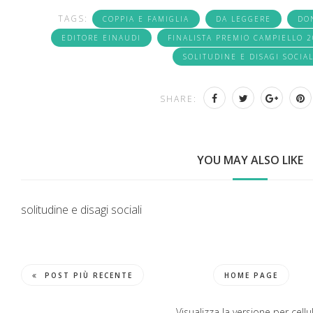
TAGS:
COPPIA E FAMIGLIA
DA LEGGERE
DO
EDITORE EINAUDI
FINALISTA PREMIO CAMPIELLO 
SOLITUDINE E DISAGI SOCIAL
SHARE:
YOU MAY ALSO LIKE
solitudine e disagi sociali
POST PIÙ RECENTE
HOME PAGE
Visualizza la versione per cellul