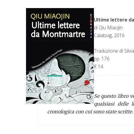
Ultime lettere 
di Qiu Miaojin
Calabuig, 2016
Traduzione di Silvi
pp. 176
€ 14
Se questo libro v
qualsiasi delle 
cronologica con cui sono state scritte.