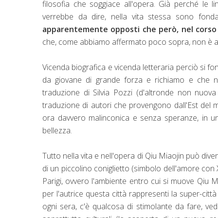
filosofia che soggiace all'opera. Già perché le 
verrebbe da dire, nella vita stessa sono fond
apparentemente opposti che però, nel corso de
che, come abbiamo affermato poco sopra, non è alie
Vicenda biografica e vicenda letteraria perciò si fon
da giovane di grande forza e richiamo e che non
traduzione di Silvia Pozzi (d'altronde non nuova 
traduzione di autori che provengono dall'Est del 
ora davvero malinconica e senza speranze, in una
bellezza.
Tutto nella vita e nell'opera di Qiu Miaojin può dive
di un piccolino coniglietto (simbolo dell'amore con
Parigi, ovvero l'ambiente entro cui si muove Qiu M
per l'autrice questa città rappresenti la super-città
ogni sera, c'è qualcosa di stimolante da fare, ve