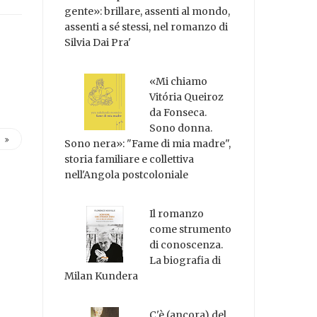
gente»: brillare, assenti al mondo,
assenti a sé stessi, nel romanzo di
Silvia Dai Pra'
«Mi chiamo
Vitória Queiroz
da Fonseca.
Sono donna.
Sono nera»: "Fame di mia madre",
storia familiare e collettiva
nell'Angola postcoloniale
Il romanzo
come strumento
di conoscenza.
La biografia di
Milan Kundera
C'è (ancora) del