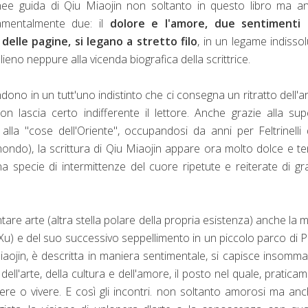
linee guida di Qiu Miaojin non soltanto in questo libro ma a
amentalmente due: il
dolore e l'amore, due sentimenti 
lle pagine, si legano a stretto filo
, in un legame indissol
no neppure alla vicenda biografica della scrittrice.
dono in un tutt'uno indistinto che ci consegna un ritratto dell'ar
 lascia certo indifferente il lettore. Anche grazie alla su
alla "cose dell'Oriente", occupandosi da anni per Feltrinelli 
mondo), la scrittura di Qiu Miaojin appare ora molto dolce e t
 specie di intermittenze del cuore ripetute e reiterate di g
ntare arte (altra stella polare della propria esistenza) anche la 
 Xu) e del suo successivo seppellimento in un piccolo parco di Pa
iaojin, è descritta in maniera sentimentale, si capisce insomm
 dell'arte, della cultura e dell'amore, il posto nel quale, pratica
dere o vivere. E così gli incontri. non soltanto amorosi ma an