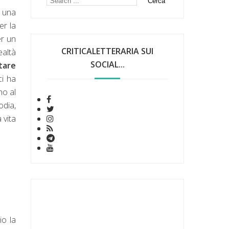
a una
er la
er un
CRITICALETTERARIA SUI
ealtà
SOCIAL...
stare
ci ha
no al
odia,
 vita
io la