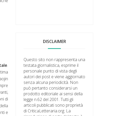
alche
DISCLAIMER
Questo sito non rappresenta una
tale
.
testata giornalistica, esprime il
personale punto di vista degli
ltima
autori dei post e viene aggiornato
aojin
senza alcuna periodicità. Non
empre
può pertanto considerarsi un
anti,
prodotto editoriale ai sensi della
ni di
legge n.62 del 2001. Tutti gli
articoli pubblicati sono proprietà
della
di CriticaLetteraria.org. La
nti e