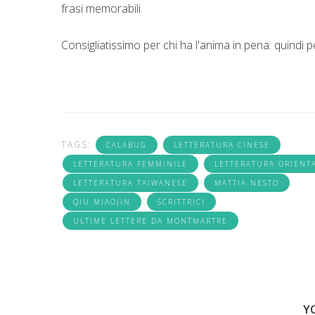
frasi memorabili.
Consigliatissimo per chi ha l'anima in pena: quindi pe
TAGS:
CALABUG
LETTERATURA CINESE
LETTERATURA FEMMINILE
LETTERATURA ORIENT
LETTERATURA TAIWANESE
MATTIA NESTO
QIU MIAOJIN
SCRITTRICI
ULTIME LETTERE DA MONTMARTRE
Y