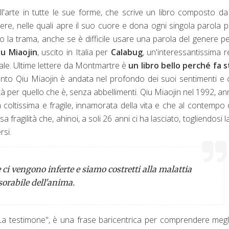
'arte in tutte le sue forme, che scrive un libro composto d
ere, nelle quali apre il suo cuore e dona ogni singola parola p
la trama, anche se è difficile usare una parola del genere p
iu Miaojin
, uscito in Italia per
Calabug
, un'interessantissima r
onale. Ultime lettere da Montmartre è
un libro bello perché fa 
tanto Qiu Miaojin è andata nel profondo dei suoi sentimenti e 
tà per quello che è, senza abbellimenti. Qiu Miaojin nel 1992, an
 coltissima e fragile, innamorata della vita e che al contempo 
fragilità che, ahinoi, a soli 26 anni ci ha lasciato, togliendosi la
si.
 ci vengono inferte e siamo costretti alla malattia
sorabile dell'anima.
 "La testimone", è una frase baricentrica per comprendere megl