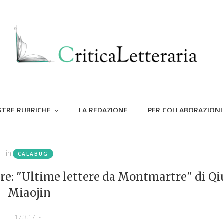
STRE RUBRICHE
LA REDAZIONE
PER COLLABORAZIONI
in
CALABUG
ore: "Ultime lettere da Montmartre" di Qi
Miaojin
17.3.17
-