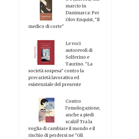
marcio in
Danimarca: Per
Olov Enquist, "Il
medico di corte"
Le voci
autorevoli di
Solferino e
Taurino. “La
società sospesa” contro la
precarietà lavorativa ed
esistenziale del presente
Contro
l’omologazione,
anche a piedi
scalzi! Tra la
voglia di cambiare il mondo e il
rischio di perdersi ne “Gli