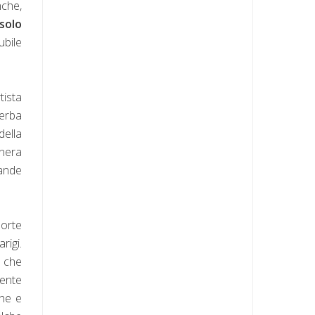
nche,
solo
ubile
tista
perba
della
enera
rande
morte
rigi.
a che
mente
che e