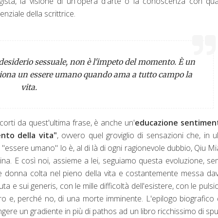
egista, la visione di un'opera d'arte o la conoscenza con qu
ziale della scrittrice.
desiderio sessuale, non è l'impeto del momento. È un
igiona un essere umano quando ama a tutto campo la
vita.
orti da quest'ultima frase, è anche un'
educazione sentimen
nto della vita"
, ovvero quel groviglio di sensazioni che, in u
E "essere umano" lo è, al di là di ogni ragionevole dubbio, Qiu Mi
gina. E così noi, assieme a lei, seguiamo questa evoluzione, s
e donna colta nel pieno della vita e costantemente messa dav
a e sui generis, con le mille difficoltà dell'esistere, con le pulsio
ro e, perché no, di una morte imminente. L'epilogo biografico 
gere un gradiente in più di pathos ad un libro ricchissimo di spu