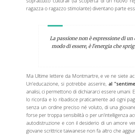
soprattutto culturali (la scoperta di un nuovo r
ragazza o ragazzo stimolante) diventano parte essen
La passione non è espressione di un 
modo di essere, è l'energia che spr
Ma Ultime lettere da Montmartre, e ve ne siete acc
Un'educazione, si potrebbe asserire,
al "sentime
analisi, ci permettono di dichiararci essere umani. 
lo ricorda e lo ribadisce praticamente ad ogni pa
senza un ordine preciso né voluto, di una giovan
forse per troppa sensibilità o per un'intelligenza acut
autodistruzione e con il desiderio di un amore ve
giovane scrittrice taiwanese non fa altro che aggiun