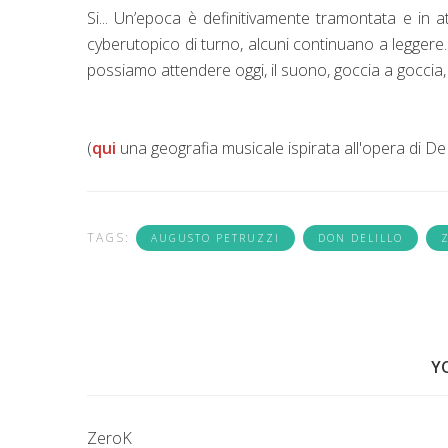
Si... Un’epoca è definitivamente tramontata e in a
cyberutopico
di turno, alcuni continuano a leggere.
possiamo attender
e
oggi, il suono, goccia a goccia,
(
qui
una geografia m
us
icale ispirata all'opera di D
TAGS:
AUGUSTO PETRUZZI
DON DELILLO
Y
ZeroK