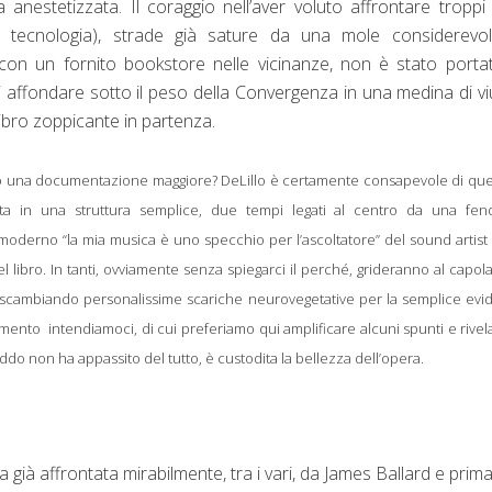
a anestetizzata. Il coraggio nell’aver voluto affrontare troppi
, tecnologia), strade già sature d
a
una mole considerevol
 con un fornito bookstore nelle vicinanze, non è stato porta
 affondare sotto il peso della Convergenza in una medina di v
libro zoppicante in partenza.
itato una documentazione maggiore? DeLillo è certamente consapevole di qu
ta in una struttura semplice, due tempi legati al centro da una fend
iù moderno “la mia musica è uno specchio per l’ascoltatore” del sound artist
l libro. In tanti, ovviamente senza spiegarci il perché, grideranno al capol
nio, scambiando personalissime scariche neurovegetative per la semplice ev
limento intendiamoci, di cui preferiamo qui amplificare alcuni spunti e rivel
reddo non ha appassito del tutto, è custodita la bellezza dell’opera.
già affrontata mirabilmente, tra i vari, da James Ballard e prim