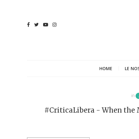
HOME
LE NO
in
#CriticaLibera - When the M