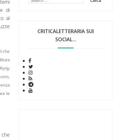
 temi
e di
to al
iuzze
CRITICALETTERARIA SUI
SOCIAL...
el che
itura
 Ryojy
avoro,
idenza
are le
a che