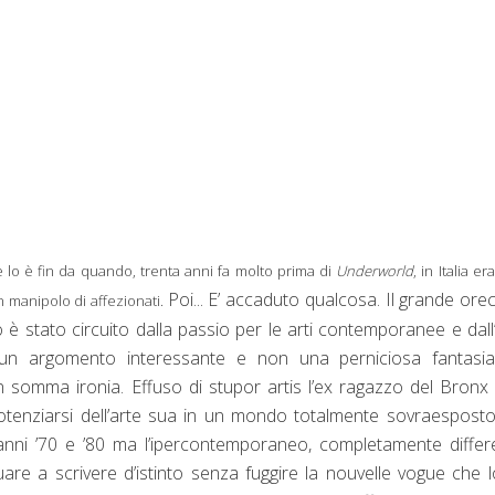
e lo è fin da quando, trenta anni fa molto prima di
Underworld
, in Italia er
Poi... E’ accaduto qualcosa. Il grande ore
n manipolo di affezionati.
è stato circuito dalla passio per le arti contemporanee e dall
a un argomento interessante e non una perniciosa fantasia
somma ironia. Effuso di stupor artis l’ex ragazzo del Bronx
depotenziarsi dell’arte sua in un mondo totalmente sovraesposto
anni ’70 e ’80 ma l’ipercontemporaneo, completamente differ
re a scrivere d’istinto senza fuggire la nouvelle vogue che 