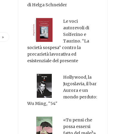
di Helga Schneider
Le voci
autorevoli di
Solferino e
Taurino. “La
società sospesa” contro la
precarietà lavorativa ed
esistenziale del presente
Hollywood, la
Jugoslavia, il bar
Aurora e un
mondo perduto:
Wu Ming, "54"
«Tu pensi che
possa essersi
fatto del male?»