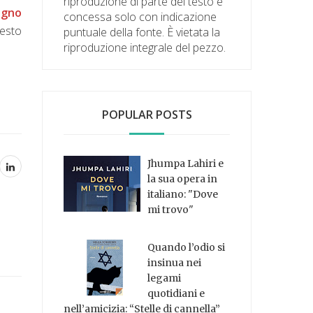
riproduzione di parte del testo è
ogno
concessa solo con indicazione
esto
puntuale della fonte. È vietata la
riproduzione integrale del pezzo.
POPULAR POSTS
Jhumpa Lahiri e
la sua opera in
italiano: "Dove
mi trovo"
Quando l’odio si
insinua nei
legami
quotidiani e
nell’amicizia: “Stelle di cannella”