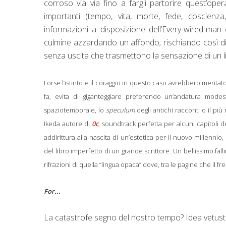
corroso via via fino a fargli partorire quest’oper
importanti (tempo, vita, morte, fede, coscienza
informazioni a disposizione dell’Every-wired-man
culmine azzardando un affondo; rischiando così di
senza uscita che trasmettono la sensazione di un 
Forse l’istinto e il coraggio in questo caso avrebbero mer
fa, evita di giganteggiare preferendo un’andatura modes
spaziotemporale, lo
speculum
degli antichi racconti o il p
Ikeda autore di
0c
, soundtrack perfetta per alcun
i ca
pitoli
de
addirittura alla nascita di un’estetica per il nuovo millen
del libro imperfetto di un grande scrittore. Un bellissimo fal
rifrazioni di quella “lingua opaca” dove, tra le pagine che il f
For...
La catastrofe segno del nostro tempo? Idea vetusta 