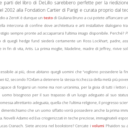
e parti del libro di DeLillo sarebbero perfette per la riedizion
l 2002 alla Fondation Cartier di Parigi e curata proprio dal te
endio a ZeroK è dunque un
testo
di Giuliana Bruno
a cui potete affiancare un
a interzona di confine dove architettura e arti installative dialogano tra
stigio sempre pronte ad accaparrarsi l’ultima imago disponibile. Perché?
P
 di quegli hedge fund siederà certamente un Ross Lockhart, padre, ass
in fin di vita, Artis. La prima moglie, Madeline, madre di Jeffrey, rivive so
ssibile ai più, dove abitano quegli uomini che “vogliono possedere la fi
ei 62, secondo l’Oxfam a detenere la stessa ricchezza della metà più pove
pace di forgiarsi un nome ma non un’anima, per la gioia di tutti i lettori 
n uomo bisognoso per il suo trapasso di un luogo adeguato al suo status
romessa altrettanto adeguata, quella che l’ultima religione, il progresso scien
 Non dimentichiamo che un uomo siffatto vorrà possedere anche la prima im
. Novelli Adamo ed Eva criogenizzati in teche preziose, immaginateli espos
ucas Cranach.
Siete ancora nel bookstore? Cercate i
volumi
Phaidon su a