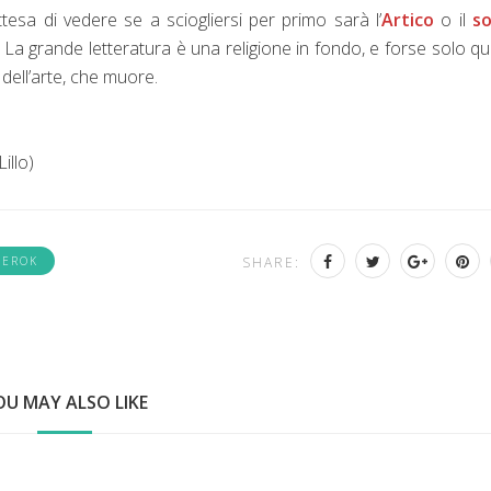
ttesa di vedere se a sciogliersi per primo sarà l’
Artico
o il
s
 La grande letteratura è una religione in fondo, e
forse
solo qu
 dell’arte, che muore.
eL
illo)
ZEROK
SHARE:
OU MAY ALSO LIKE