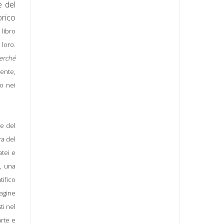
e del
orico
 libro
 loro.
erché
ente,
lo nei
ne del
ra del
atei e
, una
tifico
magine
ti nel
rte e