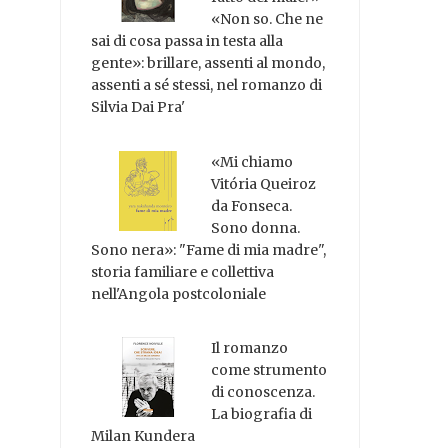
«Non so. Che ne
sai di cosa passa in testa alla
gente»: brillare, assenti al mondo,
assenti a sé stessi, nel romanzo di
Silvia Dai Pra'
«Mi chiamo
Vitória Queiroz
da Fonseca.
Sono donna.
Sono nera»: "Fame di mia madre",
storia familiare e collettiva
nell'Angola postcoloniale
Il romanzo
come strumento
di conoscenza.
La biografia di
Milan Kundera