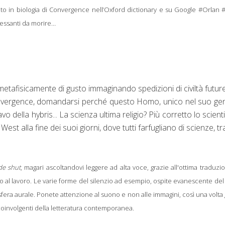
icato in biologia di Convergence nell’Oxford dictionary e su Google #Orlan
ressanti da morire…
metafisicamente di gusto immaginando spedizioni di civiltà future
onvergence, domandarsi perché quest
o Homo, unico
nel suo ge
 della hybris... La scienza ultima religio? Più corretto lo scien
st alla fine dei suoi giorni, dove tutti farfugliano di scienze, t
de shut
,
magari ascoltandovi leggere ad alta voce, grazie all
'ottima
traduzio
al lavoro. Le varie forme del silenzio ad esempio, ospite evanescente del 
a sfera aurale. Ponete attenzione al suono e non alle immagini, così una volta 
 coinvolgenti della letteratura contemporanea.