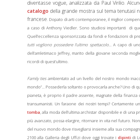
diventasse vogue, analizzata da Paul Virilio. Alcun
catalogo
della grande mostra sul tema tenutasi ne
francese.
Dopato di arti contemporanee, il miglior comp
a caso di Anthony Viedler. Sono studiosi importanti di quell
Quell’eccellenza sponsorizzata da fondi e fondazioni di pre
tutti vogliono possedere l’ultimo spettacolo...
A capo di uno
dell’amletimaco Jeffrey, marito della giovane seconda moglie 
ricordi di quest’ultimo.
Family ties
ambientato ad un livello del nostro mondo inacce
mondo”... Possederla soltanto o provocarla anche? Uno di qu
pianeta, è proprio il padre assente, magnate della finanza ca
transumanisti. Un faraone dei nostri tempi? Certamente u
tomba
, alla moda dell’ultima archistar disponibile e di una p
più avanzato, possa elargire, ritornare in vita nel futuro.
del nuovo mondo dove risvegliarsi insieme alla sua compagna
2100 alla Galleria degli Uffizi dove oggi trovate i
dipinti
di L