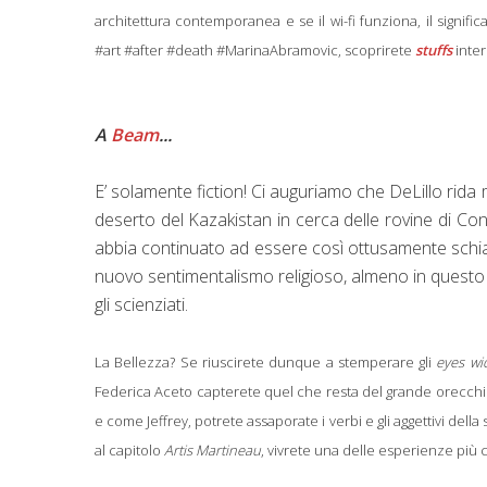
architettura contemporanea e se il wi-fi funziona, il signif
#art #after #death #MarinaAbramovic, scoprirete
stuffs
inte
A
Beam
...
E’ solamente fiction! Ci auguriamo che DeLillo rida 
deserto del Kazakistan in cerca delle rovine di C
abbia continuato ad essere così ottusamente schiavo
nuovo sentimentalismo religioso, almeno in questo We
gli scienziati.
La Bellezza? Se riuscirete dunque a stemperare gli
eyes wi
Federica Aceto capterete quel che resta del grande orecchio 
e come Jeffrey, potrete assaporate i verbi e gli aggettivi dell
al capitolo
Artis Martineau
, vivrete una delle esperienze più