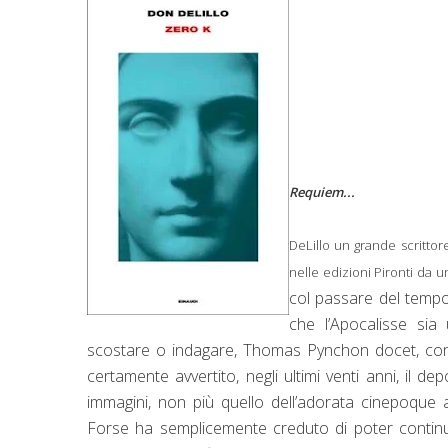
Requiem...
DeLillo un grande scrittor
nelle edizioni Pironti da u
col passare del tempo 
che l’Apocalisse si
scostare o indagare, Thomas Pynchon docet, con 
certamente avvertito, negli ultimi venti anni, il 
immagini, non più quello dell’adorata cinepoque 
Forse ha semplicemente creduto di poter continua