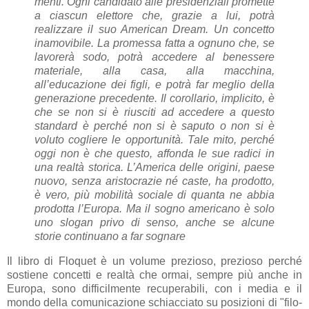
menti. Ogni candidato alle presidenziali promette
a ciascun elettore che, grazie a lui, potrà
realizzare il suo American Dream. Un concetto
inamovibile. La promessa fatta a ognuno che, se
lavorerà sodo, potrà accedere al benessere
materiale, alla casa, alla macchina,
all’educazione dei figli, e potrà far meglio della
generazione precedente. Il corollario, implicito, è
che se non si è riusciti ad accedere a questo
standard è perché non si è saputo o non si è
voluto cogliere le opportunità. Tale mito, perché
oggi non è che questo, affonda le sue radici in
una realtà storica. L’America delle origini, paese
nuovo, senza aristocrazie né caste, ha prodotto,
è vero, più mobilità sociale di quanta ne abbia
prodotta l’Europa. Ma il sogno americano è solo
uno slogan privo di senso, anche se alcune
storie continuano a far sognare
Il libro di Floquet è un volume prezioso, prezioso perché
sostiene concetti e realtà che ormai, sempre più anche in
Europa, sono difficilmente recuperabili, con i media e il
mondo della comunicazione schiacciato su posizioni di "filo-