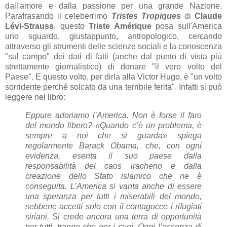
dall'amore e dalla passione per una grande Nazione.
Parafrasando il celeberrimo
Tristes Tropiques
di
Claude
Lévi-Strauss
, questo
Triste Amérique
posa sull'America
uno sguardo, giustappunto, antropologico, cercando
attraverso gli strumenti delle scienze sociali e la conoscenza
"sul campo" dei dati di fatti (anche dal punto di vista più
strettamente giornalistico) di donare "il vero volto del
Paese". E questo volto, per dirla alla Victor Hugo, è "un volto
sorridente perché solcato da una terribile ferita". Infatti si può
leggere nel libro:
Eppure adoriamo l’America. Non è forse il faro
del mondo libero? «Quando c’è un problema, è
sempre a noi che si guarda» spiega
regolarmente Barack Obama, che, con ogni
evidenza, esenta il suo paese dalla
responsabilità del caos iracheno e dalla
creazione dello Stato islamico che ne è
conseguita. L’America si vanta anche di essere
una speranza per tutti i miserabili del mondo,
sebbene accetti solo con il contagocce i rifugiati
siriani. Si crede ancora una terra di opportunità
per tutti, tranne che per i suoi. Oggi l’assenza di