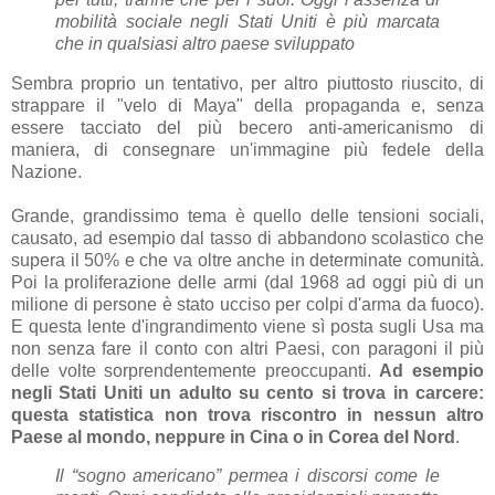
mobilità sociale negli Stati Uniti è più marcata
che in qualsiasi altro paese sviluppato
Sembra proprio un tentativo, per altro piuttosto riuscito, di
strappare il "velo di Maya" della propaganda e, senza
essere tacciato del più becero anti-americanismo di
maniera, di consegnare un'immagine più fedele della
Nazione.
Grande, grandissimo tema è quello delle tensioni sociali,
causato, ad esempio dal tasso di abbandono scolastico che
supera il 50% e che va oltre anche in determinate comunità.
Poi la proliferazione delle armi (dal 1968 ad oggi più di un
milione di persone è stato ucciso per colpi d'arma da fuoco).
E questa lente d'ingrandimento viene sì posta sugli Usa ma
non senza fare il conto con altri Paesi, con paragoni il più
delle volte sorprendentemente preoccupanti.
Ad esempio
negli Stati Uniti un adulto su cento si trova in carcere:
questa statistica non trova riscontro in nessun altro
Paese al mondo, neppure in Cina o in Corea del Nord
.
Il “sogno americano” permea i discorsi come le