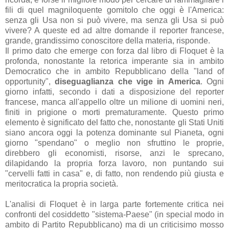
fili di quel magniloquente gomitolo che oggi è l'America:
senza gli Usa non si può vivere, ma senza gli Usa si può
vivere? A queste ed ad altre domande il reporter francese,
grande, grandissimo conoscitore della materia, risponde.
Il primo dato che emerge con forza dal libro di Floquet è la
profonda, nonostante la retorica imperante sia in ambito
Democratico che in ambito Repubblicano della "land of
opportunity",
diseguaglianza che vige in America
. Ogni
giorno infatti, secondo i dati a disposizione del reporter
francese, manca all'appello oltre un milione di uomini neri,
finiti in prigione o morti prematuramente. Questo primo
elemento è significato del fatto che, nonostante gli Stati Uniti
siano ancora oggi la potenza dominante sul Pianeta, ogni
giorno "spendano" o meglio non sfruttino le proprie,
direbbero gli economisti, risorse, anzi le sprecano,
dilapidando la propria forza lavoro, non puntando sui
"cervelli fatti in casa" e, di fatto, non rendendo più giusta e
meritocratica la propria società.
L'analisi di Floquet è in larga parte fortemente critica nei
confronti del cosiddetto "sistema-Paese" (in special modo in
ambito di Partito Repubblicano) ma di un criticisimo mosso