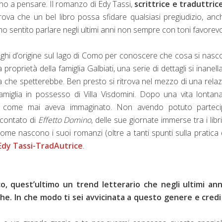
ano a pensare. Il romanzo di Edy Tassi,
scrittrice e traduttric
rova che un bel libro possa sfidare qualsiasi pregiudizio, anc
mo sentito parlare negli ultimi anni non sempre con toni favorevol
uoghi d’origine sul lago di Como per conoscere che cosa si nas
ra proprietà della famiglia Galbiati, una serie di dettagli si inanell
ra che spetterebbe. Ben presto si ritrova nel mezzo di una rela
amiglia in possesso di Villa Visdomini. Dopo una vita lontan
irsi come mai aveva immaginato. Non avendo potuto parteci
ccontato di
Effetto Domino
, delle sue giornate immerse tra i libri
 come nascono i suoi romanzi (oltre a tanti spunti sulla pratica 
Edy Tassi-TradAutrice
.
ico, quest’ultimo un trend letterario che negli ultimi an
e. In che modo ti sei avvicinata a questo genere e credi