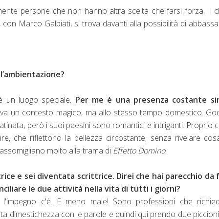
emente persone che non hanno altra scelta che farsi forza. Il 
 con Marco Galbiati, si trova davanti alla possibilità di abbassa
 l’ambientazione?
è un luogo speciale.
Per me è una presenza costante si
friva un contesto magico, ma allo stesso tempo domestico. Go
tinata, però i suoi paesini sono romantici e intriganti. Proprio
e, che riflettono la bellezza circostante, senza rivelare cos
 assomigliano molto alla trama di
Effetto Domino
.
rice e sei diventata scrittrice. Direi che hai parecchio da 
ciliare le due attività nella vita di tutti i giorni?
he l'impegno c'è. E meno male! Sono professioni che richi
a dimestichezza con le parole e quindi qui prendo due piccion