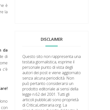
che è
re la
DISCLAIMER
n da
de di
Questo sito non rappresenta una
testata giornalistica, esprime il
 come
personale punto di vista degli
a c'è
autori dei post e viene aggiornato
senza alcuna periodicità. Non
può pertanto considerarsi un
fare!
prodotto editoriale ai sensi della
legge n.62 del 2001. Tutti gli
articoli pubblicati sono proprietà
edono
di CriticaLetteraria.org. La
i con