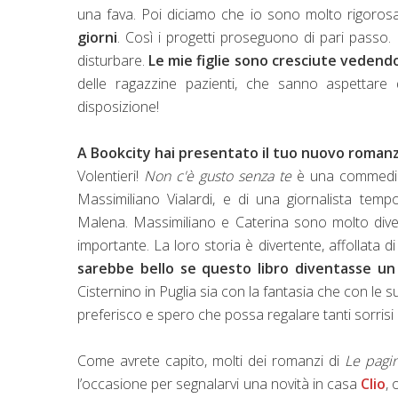
una fava. Poi diciamo che io sono molto rigoros
giorni
. Così i progetti proseguono di pari passo.
disturbare.
Le mie figlie sono cresciute vedendo
delle ragazzine pazienti, che sanno aspetta
disposizione!
A Bookcity hai presentato il tuo nuovo romanzo 
Volentieri!
Non c'è gusto senza te
è una commedia..
Massimiliano Vialardi, e di una giornalista tem
Malena. Massimiliano e Caterina sono molto dive
importante. La loro storia è divertente, affollata
sarebbe bello se questo libro diventasse un 
Cisternino in Puglia sia con la fantasia che con le s
preferisco e spero che possa regalare tanti sorrisi a
Come avrete capito, molti dei romanzi di
Le pagin
l’occasione per segnalarvi una novità in casa
Clio
,