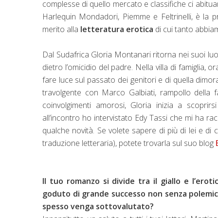
complesse di quello mercato e classifiche ci abitu
Harlequin Mondadori, Piemme e Feltrinelli, è la p
merito alla
letteratura erotica
di cui tanto abbia
Dal Sudafrica Gloria Montanari ritorna nei suoi l
dietro l’omicidio del padre. Nella villa di famiglia, o
fare luce sul passato dei genitori e di quella dimo
travolgente con Marco Galbiati, rampollo della f
coinvolgimenti amorosi, Gloria inizia a scopr
all’incontro ho intervistato Edy Tassi che mi ha ra
qualche novità. Se volete sapere di più di lei e di
traduzione letteraria), potete trovarla sul suo blog
I
l tuo romanzo si divide tra il giallo e l’erot
goduto di grande successo non senza polemich
spesso venga sottovalutato?