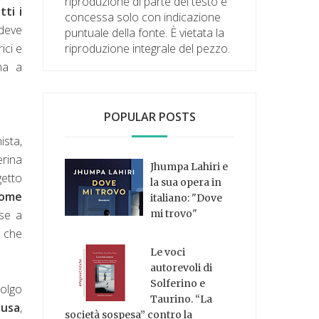
riproduzione di parte del testo è
tti i
concessa solo con indicazione
 deve
puntuale della fonte. È vietata la
rici e
riproduzione integrale del pezzo.
ma a
POPULAR POSTS
ista,
erina
Jhumpa Lahiri e
getto
la sua opera in
come
italiano: "Dove
ese a
mi trovo"
a che
Le voci
autorevoli di
Solferino e
colgo
Taurino. “La
musa
,
società sospesa” contro la