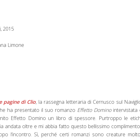
, 2015
ana Limone
e pagine di Clio
, la rassegna letteraria di Cernusco sul Navigli
 che ha presentato il suo romanzo
Effetto Domino
intervistata 
nito Effetto Domino un libro di spessore. Purtroppo le etic
a andata oltre e mi abbia fatto questo bellissimo compliment
po l’incontro. Sì, perché certi romanzi sono creature molt