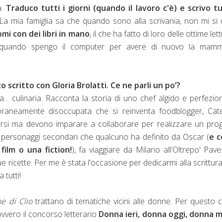
a.
Traduco tutti i giorni (quando il lavoro c'è) e scrivo tu
 La mia famiglia sa che quando sono alla scrivania, non mi si
mi con dei libri in mano
, il che ha fatto di loro delle ottime lett
re quando spengo il computer per avere di nuovo la mam
scritto con Gloria Brolatti. Ce ne parli un po’?
. culinaria. Racconta la storia di uno chef algido e perfezion
poraneamente disoccupata che si reinventa foodblogger, Cat
rsi ma devono imparare a collaborare per realizzare un pro
 di personaggi secondari che qualcuno ha definito da Oscar (
e 
film o una fiction!
), fa viaggiare da Milano all'Oltrepo' Pav
ue ricette. Per me è stata l'occasione per dedicarmi alla scrittur
 tutti!
e di Clio
trattano di tematiche vicini alle donne. Per questo 
 ovvero il concorso letterario
Donna ieri, donna oggi, donna 