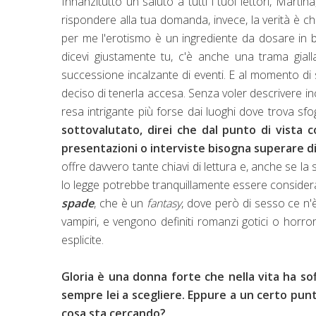
Innanzitutto un saluto a tutti i tuoi lettori, Mar
rispondere alla tua domanda, invece, la verità è ch
per me l'erotismo è un ingrediente da dosare in 
dicevi giustamente tu, c'è anche una trama giall
successione incalzante di eventi. E al momento di
deciso di tenerla accesa. Senza voler descrivere inc
resa intrigante più forse dai luoghi dove trova sfo
sottovalutato, direi che dal punto di vista c
presentazioni o interviste bisogna superare di
offre davvero tante chiavi di lettura e, anche se la
lo legge potrebbe tranquillamente essere conside
spade
, che è un
fantasy
, dove però di sesso ce n'
vampiri, e vengono definiti romanzi gotici o hor
esplicite.
Gloria è una donna forte che nella vita ha so
sempre lei a scegliere. Eppure a un certo pun
cosa sta cercando?