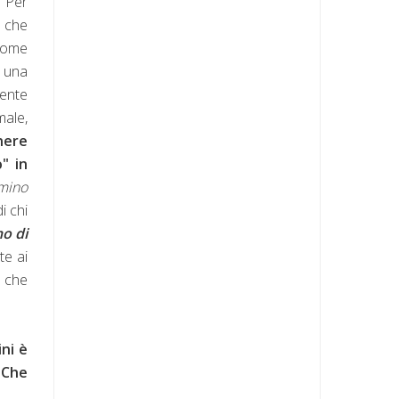
! Per
o che
come
a una
mente
male,
nere
" in
omino
i chi
no di
te ai
ù che
ni è
 Che