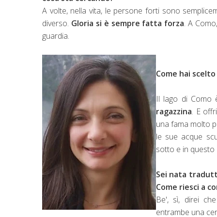
A volte, nella vita, le persone forti sono semplic
diverso.
Gloria si è sempre fatta forza
. A Como,
guardia.
Come hai scelto
Il lago di Como 
ragazzina
. E of
una fama molto pa
le sue acque scur
sotto e in questo
Sei nata tradutt
Come riesci a con
Be', sì, direi c
entrambe una cert