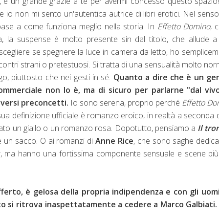
tina, e un grande grazie a te per avermi concesso questo spazio
e io non mi sento un'autentica autrice di libri erotici. Nel sens
base a come funziona meglio nella storia. In
Effetto Domino
, 
a, la suspense è molto presente sin dal titolo, che allude 
 scegliere se spegnere la luce in camera da letto, ho semplice
ontri strani o pretestuosi. Si tratta di una sensualità molto nor
go, piuttosto che nei gesti in sé.
Quanto a dire che è un ge
ommerciale non lo è, ma di sicuro per parlarne "dal vivo
versi preconcetti.
Io sono serena, proprio perché
Effetto D
 sua definizione ufficiale è romanzo eroico, in realtà a seconda d
rato un giallo o un romanzo rosa. Dopotutto, pensiamo a
Il tro
è un sacco. O ai romanzi di
Anne Rice
, che sono saghe dedica
ror, ma hanno una fortissima componente sensuale e scene pi
fferto, è gelosa della propria indipendenza e con gli uomi
to si ritrova inaspettatamente a cedere a Marco Galbiati.