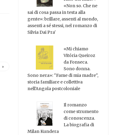
«Non so. Che ne
sai di cosa passa in testa alla
gente»: brillare, assenti al mondo,
assenti a sé stessi, nel romanzo di
Silvia Dai Pra'
«Mi chiamo
Vitória Queiroz
da Fonseca.
Sono donna.
Sono nera»: "Fame di mia madre",
storia familiare e collettiva
nell'Angola postcoloniale
Il romanzo
come strumento
di conoscenza.
La biografia di
Milan Kundera