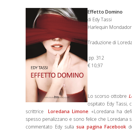
Effetto Domino
di Edy Tassi
Harlequin Mondadori
Traduzione di Lored
pp. 312
€ 10,97
Lo scorso ottobre
L
ospitato Edy Tassi,
scrittrice
Loredana Limone
. «Loredana ha defi
spesso penalizzano e sono felice che Loredana si
commentato Edy sulla
sua pagina Facebook
do