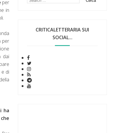
e
per
he in
i.
CRITICALETTERARIA SUI
conda
SOCIAL...
a per
zione
a dai
pare
 e di
della
ni ha
 che