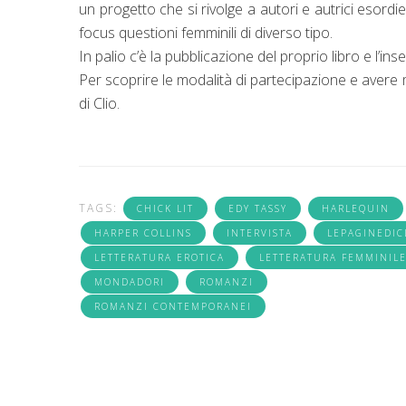
un progetto che si rivolge a autori e autrici eso
focus questioni femminili di diverso tipo.
In palio c’è la pubblicazione del proprio libro e l’i
Per scoprire le modalità di partecipazione e avere
di Clio.
TAGS:
CHICK LIT
EDY TASSY
HARLEQUIN
HARPER COLLINS
INTERVISTA
LEPAGINEDIC
LETTERATURA EROTICA
LETTERATURA FEMMINIL
MONDADORI
ROMANZI
ROMANZI CONTEMPORANEI