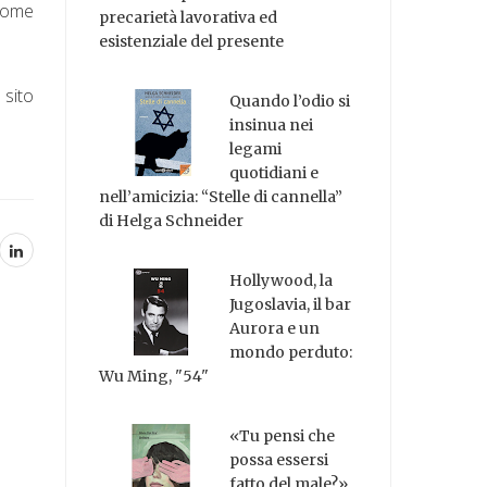
 come
precarietà lavorativa ed
esistenziale del presente
 sito
Quando l’odio si
insinua nei
legami
quotidiani e
nell’amicizia: “Stelle di cannella”
di Helga Schneider
Hollywood, la
Jugoslavia, il bar
Aurora e un
mondo perduto:
Wu Ming, "54"
«Tu pensi che
possa essersi
fatto del male?»