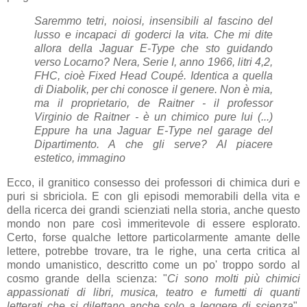
Saremmo tetri, noiosi, insensibili al fascino del
lusso e incapaci di goderci la vita. Che mi dite
allora della Jaguar E-Type che sto guidando
verso Locarno? Nera, Serie I, anno 1966, litri 4,2,
FHC, cioè Fixed Head Coupé. Identica a quella
di Diabolik, per chi conosce il genere. Non è mia,
ma il proprietario, de Raitner - il professor
Virginio de Raitner - è un chimico pure lui (...)
Eppure ha una Jaguar E-Type nel garage del
Dipartimento. A che gli serve? Al piacere
estetico, immagino
Ecco, il granitico consesso dei professori di chimica duri e
puri si sbriciola. E con gli episodi memorabili della vita e
della ricerca dei grandi scienziati nella storia, anche questo
mondo non pare così immeritevole di essere esplorato.
Certo, forse qualche lettore particolarmente amante delle
lettere, potrebbe trovare, tra le righe, una certa critica al
mondo umanistico, descritto come un po' troppo sordo al
cosmo grande della scienza: "
Ci sono molti più chimici
appassionati di libri, musica, teatro e fumetti di quanti
letterati che si dilettano anche solo a leggere di scienza
",