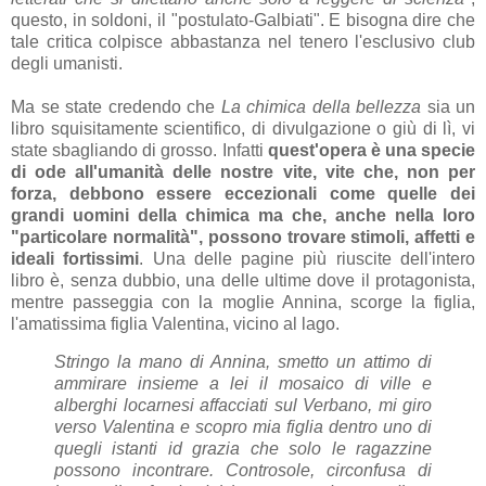
questo, in soldoni, il "postulato-Galbiati". E bisogna dire che
tale critica colpisce abbastanza nel tenero l'esclusivo club
degli umanisti.
Ma se state credendo che
La chimica della bellezza
sia un
libro squisitamente scientifico, di divulgazione o giù di lì, vi
state sbagliando di grosso. Infatti
quest'opera è una specie
di ode all'umanità delle nostre vite, vite che, non per
forza, debbono essere eccezionali come quelle dei
grandi uomini della chimica ma che, anche nella loro
"particolare normalità", possono trovare stimoli, affetti e
ideali fortissimi
. Una delle pagine più riuscite dell'intero
libro è, senza dubbio, una delle ultime dove il protagonista,
mentre passeggia con la moglie Annina, scorge la figlia,
l'amatissima figlia Valentina, vicino al lago.
Stringo la mano di Annina, smetto un attimo di
ammirare insieme a lei il mosaico di ville e
alberghi locarnesi affacciati sul Verbano, mi giro
verso Valentina e scopro mia figlia dentro uno di
quegli istanti id grazia che solo le ragazzine
possono incontrare. Controsole, circonfusa di