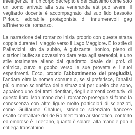
intelligenza" in un corpo decrepito e delicatissimo come solo
un uomo arrivato alla sua veneranda età può avere. Il
vegliardo docente è accompagnato dal suo fido bassotto
Pirloux, adorabile protagonista di innumerevoli gag
all'interno del romanzo.
La narrazione del romanzo inizia proprio con questa strana
coppia durante il viaggio verso il Lago Maggiore. E lo stile di
Pallavicini, sin da subito, è guizzante, ironico, pieno di
citazioni buffe: se dovessimo dare retta agli stereotipi, è uno
stile totalmente alieno dal quadretto ideale del prof. di
chimica, curvo e gobbo verso le sue provette e i suoi
esperimenti. Ecco, proprio l'
abbattimento dei pregiudizi
,
l'andare oltre la nomea comune o, se si preferisce, l'analisi
più o meno scientifica delle situazioni per quello che sono,
appaiono uno dei tratti identitari, degli elementi costitutivi di
questo libro. Man mano che il romanzo prosegue si fanno la
conoscenza con altre figure molto particolari di scienziati,
come Guillaume Chaluer, istrionico scienziato francese
esatto contraltare del de Raitner: tanto aristocratico, contorto
ed ombroso è il decano, quanto è solare, alla mano e pop il
collega transalpino.