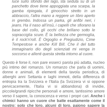
luce sullo sfondo del lago, sta seduta su di un
panchetto dove tiene appoggiata una scarpa, la
gamba ripiegata, il ginocchio stretto in un
abbraccio, l'altra mano a reggere un libro aperto
in grembo. Indossa un parka, gli anfibi neri, i
jeans. Ha il naso all'insù, i capelli che sfiorano la
base del collo, gli occhi che brillano sotto le
sopracciglia scure. È la bellezza che germoglia,
è il rock'n'roll. È Orgoglio e Pregiudizio, Cime
Tempestose e anche Kill Bill. Che il del tutto
immaginario dio degli scienziati mi venga in
soccorso e allenti questa stretta intorno al cuore.
Questo è forse il, non pare esserci parola più adatta, nucleo
più intimo del romanzo. Un romanzo che parla di uomini,
donne e animali, di elementi della tavola periodica, di
alberghi anni Settanta e laghi immoti, della differenza di
entropia tra la Svizzera e l'Italia (la Svizzera vi si oppone
pervicacemente, l'Italia vi si abbandona) di invidie,
piccole/grandi ripicche personali e amore, tantissimo amore
verso il sapere, la conoscenza e verso i propri cari.
Anche i
chimici hanno un cuore che batte esattamente come il
nostro: solo che loro, alcuni di loro, paiono sapere la