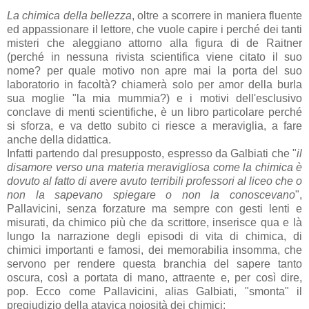
La chimica della bellezza
, oltre a scorrere in maniera fluente
ed appassionare il lettore, che vuole capire i perché dei tanti
misteri che aleggiano attorno alla figura di de Raitner
(perché in nessuna rivista scientifica viene citato il suo
nome? per quale motivo non apre mai la porta del suo
laboratorio in facoltà? chiamerà solo per amor della burla
sua moglie "la mia mummia?) e i motivi dell'esclusivo
conclave di menti scientifiche, è un libro particolare perché
si sforza, e va detto subito ci riesce a meraviglia, a fare
anche della didattica.
Infatti partendo dal presupposto, espresso da Galbiati che "
il
disamore verso una materia meravigliosa come la chimica è
dovuto al fatto di avere avuto terribili professori al liceo che o
non la sapevano spiegare o non la conoscevano
",
Pallavicini, senza forzature ma sempre con gesti lenti e
misurati, da chimico più che da scrittore, inserisce qua e là
lungo la narrazione degli episodi di vita di chimica, di
chimici importanti e famosi, dei memorabilia insomma, che
servono per rendere questa branchia del sapere tanto
oscura, così a portata di mano, attraente e, per così dire,
pop. Ecco come Pallavicini, alias Galbiati, "smonta" il
pregiudizio della atavica noiosità dei chimici: