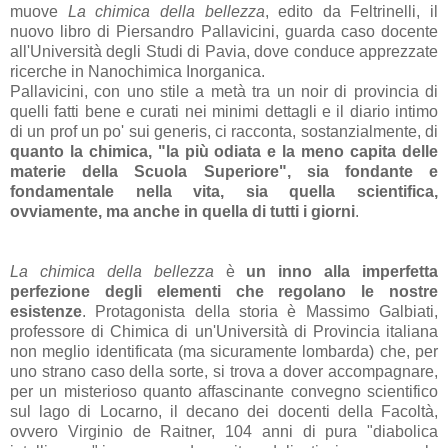
muove
La chimica della bellezza
, edito da Feltrinelli, il
nuovo libro di Piersandro Pallavicini, guarda caso docente
all'Università degli Studi di Pavia, dove conduce apprezzate
ricerche in Nanochimica Inorganica.
Pallavicini, con uno stile a metà tra un noir di provincia di
quelli fatti bene e curati nei minimi dettagli e il diario intimo
di un prof un po' sui generis, ci racconta, sostanzialmente, di
quanto la chimica, "la più odiata e la meno capita delle
materie della Scuola Superiore", sia fondante e
fondamentale nella vita, sia quella scientifica,
ovviamente, ma anche in quella di tutti i giorni
.
La chimica della bellezza
è
un inno alla imperfetta
perfezione degli elementi che regolano le nostre
esistenze
. Protagonista della storia è Massimo Galbiati,
professore di Chimica di un'Università di Provincia italiana
non meglio identificata (ma sicuramente lombarda) che, per
uno strano caso della sorte, si trova a dover accompagnare,
per un misterioso quanto affascinante convegno scientifico
sul lago di Locarno, il decano dei docenti della Facoltà,
ovvero Virginio de Raitner, 104 anni di pura "diabolica