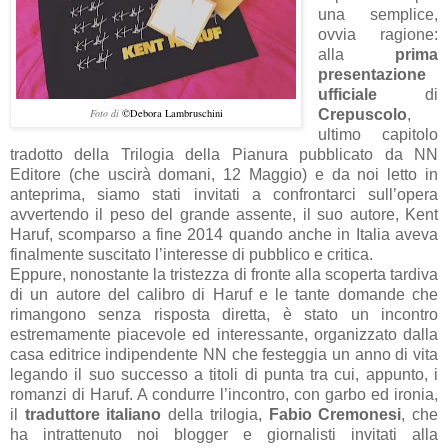
una semplice,
ovvia ragione:
alla
prima
presentazione
ufficiale
di
Foto di
©Debora Lambruschini
Crepuscolo
,
ultimo capitolo
tradotto della Trilogia della Pianura pubblicato da NN
Editore (che uscirà domani, 12 Maggio) e da noi letto in
anteprima, siamo stati invitati a confrontarci sull’opera
avvertendo il peso del grande assente, il suo autore, Kent
Haruf, scomparso a fine 2014 quando anche in Italia aveva
finalmente suscitato l’interesse di pubblico e critica.
Eppure, nonostante la tristezza di fronte alla scoperta tardiva
di un autore del calibro di Haruf e le tante domande che
rimangono senza risposta diretta, è stato un incontro
estremamente piacevole ed interessante, organizzato dalla
casa editrice indipendente NN che festeggia un anno di vita
legando il suo successo a titoli di punta tra cui, appunto, i
romanzi di Haruf. A condurre l’incontro, con garbo ed ironia,
il
traduttore italiano
della trilogia,
Fabio Cremonesi
, che
ha intrattenuto noi blogger e giornalisti invitati alla