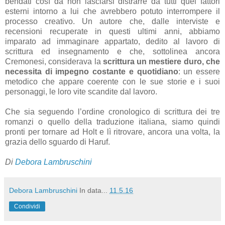
bendati così da non lasciarsi distrarre da tutti quei fattori
esterni intorno a lui che avrebbero potuto interrompere il
processo creativo. Un autore che, dalle interviste e
recensioni recuperate in questi ultimi anni, abbiamo
imparato ad immaginare appartato, dedito al lavoro di
scrittura ed insegnamento e che, sottolinea ancora
Cremonesi, considerava la
scrittura un mestiere duro, che
necessita di impegno costante e quotidiano
: un essere
metodico che appare coerente con le sue storie e i suoi
personaggi, le loro vite scandite dal lavoro.
Che sia seguendo l’ordine cronologico di scrittura dei tre
romanzi o quello della traduzione italiana, siamo quindi
pronti per tornare ad Holt e lì ritrovare, ancora una volta, la
grazia dello sguardo di Haruf.
Di
Debora Lambruschini
Debora Lambruschini
In data...
11.5.16
Condividi