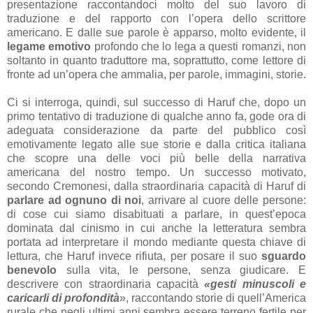
presentazione raccontandoci molto del suo lavoro di
traduzione e del rapporto con l’opera dello scrittore
americano. E dalle sue parole è apparso, molto evidente, il
legame emotivo
profondo che lo lega a questi romanzi, non
soltanto in quanto traduttore ma, soprattutto, come lettore di
fronte ad un’opera che ammalia, per parole, immagini, storie.
Ci si interroga, quindi, sul successo di Haruf che, dopo un
primo tentativo di traduzione di qualche anno fa, gode ora di
adeguata considerazione da parte del pubblico così
emotivamente legato alle sue storie e dalla critica italiana
che scopre una delle voci più belle della narrativa
americana del nostro tempo. Un successo motivato,
secondo Cremonesi, dalla straordinaria capacità di Haruf di
parlare ad ognuno di noi
, arrivare al cuore delle persone:
di cose cui siamo disabituati a parlare, in quest’epoca
dominata dal cinismo in cui anche la letteratura sembra
portata ad interpretare il mondo mediante questa chiave di
lettura, che Haruf invece rifiuta, per posare il suo
sguardo
benevolo
sulla vita, le persone, senza giudicare. E
descrivere con straordinaria capacità
«gesti minuscoli e
caricarli di
profondità
», raccontando storie di quell’America
rurale che negli ultimi anni sembra essere terreno fertile per