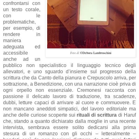
confrontarsi con
un testo corale,
con le
problematiche,
per esempio, di
rendere in
maniera
adeguata ed
accessibile
Foto di
©Debora Lambruschini
anche ad un
pubblico non specialistico il linguaggio tecnico degli
allevatori, e uno sguardo d’insieme sul progresso della
scrittura che da Canto della pianura e Crepuscolo arriva, per
sottrazione, a Benedizione, con una narrazione cioè priva di
ogni orpello non essenziale. Cremonesi racconta con
passione il delicato lavoro di traduzione, tra scadenze,
dubbi, letture capaci di arrivare al cuore e commuovere. E
non mancano aneddoti simpatici, del lavoro editoriale ma
anche delle curiose scoperte sui
rituali di scrittura
di Haruf
che, stando a quanto dichiarato dalla moglie in una recente
intervista, sembrava essere solito dedicarsi alla prima
stesura di un romanzo con gli occhi – letteralmente –