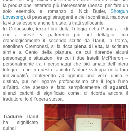
la produzione letteraria più interessante (penso, per fare un
solo esempio, al romanzo di Nick Butler,
Shotgun
Lovesong
), di paesaggi struggenti e cieli sconfinati, ma dove
la vita sa essere anche brutale, a tratti soffocante.
In Crepuscolo, terzo libro della Trilogia della Pianura – di
cui, a breve, vi parleremo più nel dettaglio– ma
cronologicamente il secondo scritto da Haruf, la trama,
sottolinea Cremonesi, si fa ricca
piena di vita
, la scrittura
simile a Canto della pianura, da cui riprende alcuni
personaggi e situazioni, tra cui i due fratelli McPheron –
personalmente tra i personaggi che più amato dell’intera
trilogia – che in questo capitolo l’autore sviluppa nella loro
individualità, conferendo ad ognuno una voce unica e
distinta, pur nel legame profondissimo che li lega l’uno
all’altro, che spesso è fatto semplicemente di
sguardi
,
silenzi carichi di significato come, ci ricorda ancora il
traduttore, lo è l’opera stessa.
Tradurre
Haruf
ha significato
quindi