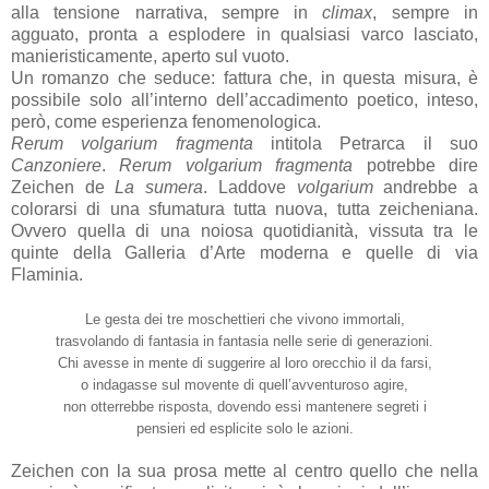
alla tensione narrativa, sempre in
climax
, sempre in
agguato, pronta a esplodere in qualsiasi varco lasciato,
manieristicamente, aperto sul vuoto.
Un romanzo che seduce: fattura che, in questa misura, è
possibile solo all’interno dell’accadimento poetico, inteso,
però, come esperienza fenomenologica.
Rerum volgarium fragmenta
intitola Petrarca il suo
Canzoniere
.
Rerum volgarium fragmenta
potrebbe dire
Zeichen de
La sumera
. Laddove
volgarium
andrebbe a
colorarsi di una sfumatura tutta nuova, tutta zeicheniana.
Ovvero quella di una noiosa quotidianità, vissuta tra le
quinte della Galleria d’Arte moderna e quelle di via
Flaminia.
Le gesta dei tre moschettieri che vivono immortali,
trasvolando di fantasia in fantasia nelle serie di generazioni.
Chi avesse in mente di suggerire al loro orecchio il da farsi,
o indagasse sul movente di quell’avventuroso agire,
non otterrebbe risposta, dovendo essi mantenere segreti i
pensieri ed esplicite solo le azioni.
Zeichen con la sua prosa mette al centro quello che nella