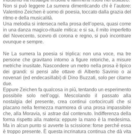
Non si può leggere
La sumera
dimenticando chi è l’autore:
Valentino Zeichen è uomo di poesia, toccato dalla grazia del
ritmo e della musicalità.
Una melodia si interseca nella prosa dell’opera, quasi come
in una danza magico-rituale mitica: e si sa, il mito imperfetto
del Novecento, scevro di corona e regno, si può incontrare
ovunque e sempre.
Ne La sumera la poesia si triplica: non una voce, ma tre
persone che gravitano intorno a figure retoriche, a misure
metriche inusitate. Nascondere un metro nella prosa è tipico
dei grandi: si pensi alle ottave di Alberto Savinio o ai
novenari (ed endecasillabi) di Dino Buzzati, solo per citarne
due.
Eppure Zeichen fa qualcosa in più, tentando un esperimento
possibile solo nell’oggi. Mescolando il passato alla
nostalgia del presente, crea continui cortocircuiti che si
placano nella fermezza marmorea di una prosa impassibile
che, alla Moravia, si astrae dal contenuto. Indifferenza della
forma rispetto alla materia: eppure la mano è la medesima.
Ma in alcun punto si avverte la scissione: forse perché essa
è troppo presente. È questa incrinatura continua che dà vita