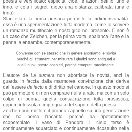
poesia è versificato: esplicita, cioè, le azioni dell’io, uno e
trino, e cela i segreti dietro una distanza calibrata (una e
trina).
Sfaccettare la prima persona permette la tridimensionalità:
essa è una sperimentazione tutta moderna, come lo scrivere
un romanzo multifocale e nostalgico nel presente. E non è
un caso che Zeichen, per la prima volta, spalanca l’arte e la
penna
a entrambe, contemporaneamente.
Convenne con se stesso che in genere aborriamo le novità
perché gli strumenti per misurare i giudizi sono antiquati e
quelli nuovi presto obsoleti, perché comprati ratealmente.
L’autore de
La sumera
non aborrisce la novità, anzi la
guarda in faccia dalla marmorea convinzione che deriva
dall’essere
de facto
e di diritto nel canone. In questo modo si
può permettere di non comprare nulla a rate, ma con un solo
colpo di penna, quella consacrazione tutta prosastica,
eppure intessuta e impregnata del sapore della poesia.
Zeichen può mettere il proprio cappello su una generazione
che ha perso l’incanto, perché ha ripetutamente
scoperchiato il vaso di Pandora: il cielo terso è
continuamente squarciato e continuamente ricostruito nella