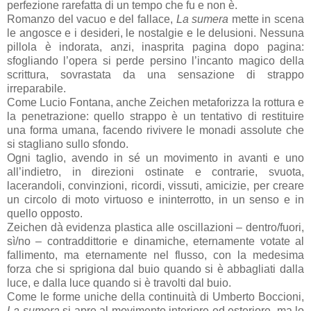
perfezione rarefatta di un tempo che fu e non è.
Romanzo del vacuo e del fallace,
La sumera
mette in scena
le angosce e i desideri, le nostalgie e le delusioni. Nessuna
pillola è indorata, anzi, inasprita pagina dopo pagina:
sfogliando l’opera si perde persino l’incanto magico della
scrittura, sovrastata da una sensazione di strappo
irreparabile.
Come Lucio Fontana, anche Zeichen metaforizza la rottura e
la penetrazione: quello strappo è un tentativo di restituire
una forma umana, facendo rivivere le monadi assolute che
si stagliano sullo sfondo.
Ogni taglio, avendo in sé un movimento in avanti e uno
all’indietro, in direzioni ostinate e contrarie, svuota,
lacerandoli, convinzioni, ricordi, vissuti, amicizie, per creare
un circolo di moto virtuoso e ininterrotto, in un senso e in
quello opposto.
Zeichen dà evidenza plastica alle oscillazioni – dentro/fuori,
sì/no – contraddittorie e dinamiche, eternamente votate al
fallimento, ma eternamente nel flusso, con la medesima
forza che si sprigiona dal buio quando si è abbagliati dalla
luce, e dalla luce quando si è travolti dal buio.
Come le forme uniche della continuità di Umberto Boccioni,
La sumera
si apre al movimento interiore ed esteriore, ma lo