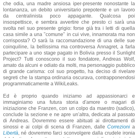
che odia, una madre ansiosa iper-presente nonostante la
lontananza, un debito universitario prepotente e un lavoro
da centralinista poco appagante. Qualcosa poi
insospettisce, e sembra avvertire che presto ci sarà una
svolta nel suo presente grigio: forse già tra i letti di quella
casa simile a una "comune" in cui vive, innamorata ma non
corrisposta? O sarà la raccomandazione di una delle sue
coinquiline, la bellissima ma controversa Annagret, a farla
partecipare a uno stage pagato in Bolivia presso il Sunlight
Project? Tutti conoscono il suo fondatore, Andreas Wolf,
amato da alcuni e odiato da molti, ma personaggio pubblico
di grande carisma: col suo progetto, ha deciso di rivelare
segreti che la stampa ordinaria oscurava, contrapponendosi
programmaticamente a WikiLeaks.
Ed è proprio quando iniziamo ad appassionarci e
immaginiamo una futura storia d'amore o magari di
iniziazione che Franzen, con un colpo da maestro (sadico),
conclude la sezione e ne apre un'altra, dedicata al passato
di Andreas. Dovremmo essere abituati ai dirottamenti di
sinossi e ai colpi di scena di Franzen, dalle
Correzioni
a
Libertà
, né dovremmo farci sconvolgere dalla crudele ironia