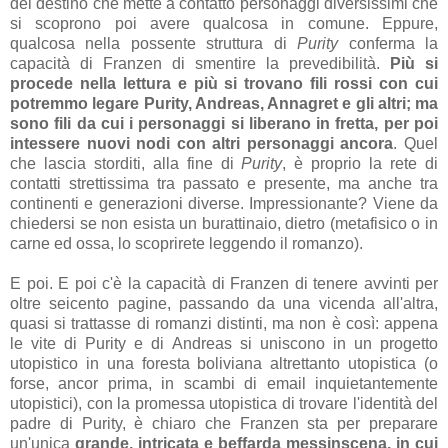
del destino che mette a contatto personaggi diversissimi che
si scoprono poi avere qualcosa in comune. Eppure,
qualcosa nella possente struttura di
Purity
conferma la
capacità di Franzen di smentire la prevedibilità.
Più si
procede nella lettura e più si trovano fili rossi con cui
potremmo legare Purity, Andreas, Annagret e gli altri; ma
sono fili da cui i personaggi si liberano in fretta, per poi
intessere nuovi nodi con altri personaggi ancora
. Quel
che lascia storditi, alla fine di
Purity
, è proprio la rete di
contatti strettissima tra passato e presente, ma anche tra
continenti e generazioni diverse. Impressionante? Viene da
chiedersi se non esista un burattinaio, dietro (metafisico o in
carne ed ossa, lo scoprirete leggendo il romanzo).
E poi. E poi c'è la capacità di Franzen di tenere avvinti per
oltre seicento pagine, passando da una vicenda all'altra,
quasi si trattasse di romanzi distinti, ma non è così: appena
le vite di Purity e di Andreas si uniscono in un progetto
utopistico in una foresta boliviana altrettanto utopistica (o
forse, ancor prima, in scambi di email inquietantemente
utopistici), con la promessa utopistica di trovare l'identità del
padre di Purity, è chiaro che Franzen sta per preparare
un'unica
grande, intricata e beffarda messinscena, in cui