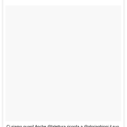
Ci siamo quasi! Anche @lalettura ricorda a @gloriaghioni il suo