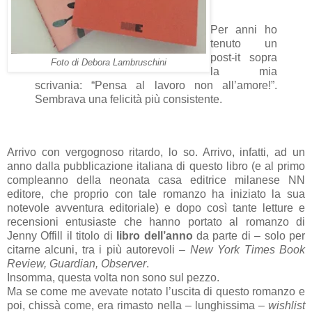
Per anni ho
tenuto un
post-it sopra
Foto di Debora Lambruschini
la mia
scrivania: “Pensa al lavoro non all’amore!”.
Sembrava una felicità più consistente.
Arrivo con vergognoso ritardo, lo so. Arrivo, infatti, ad un
anno dalla pubblicazione italiana di questo libro (e al primo
compleanno della neonata casa editrice milanese NN
editore, che proprio con tale romanzo ha iniziato la sua
notevole avventura editoriale) e dopo così tante letture e
recensioni entusiaste che hanno portato al romanzo di
Jenny Offill il titolo di
libro dell’anno
da parte di – solo per
citarne alcuni, tra i più autorevoli –
New York Times Book
Review, Guardian, Observer
.
Insomma, questa volta non sono sul pezzo.
Ma se come me avevate notato l’uscita di questo romanzo e
poi, chissà come, era rimasto nella – lunghissima –
wishlist