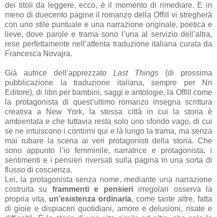
dei titoli da leggere, ecco, è il momento di rimediare. E in
meno di duecento pagine il romanzo della Offill vi stregherà
con uno stile puntuale e una narrazione originale, poetica e
lieve, dove parole e trama sono l’una al servizio dell’altra,
rese perfettamente nell’attenta traduzione italiana curata da
Francesca Novajra.
Già autrice dell’apprezzato
Last Things
(di prossima
pubblicazione la traduzione italiana, sempre per Nn
Editore), di libri per bambini, saggi e antologie, la Offill come
la protagonista di quest’ultimo romanzo insegna scrittura
creativa a New York, la stessa città in cui la storia è
ambientata e che tuttavia resta solo uno sfondo vago, di cui
se ne intuiscono i contorni qui e là lungo la trama, ma senza
mai rubare la scena ai veri protagonisti della storia. Che
sono appunto l’io femminile, narratrice e protagonista, i
sentimenti e i pensieri riversati sulla pagina in una sorta di
flusso di coscienza.
Lei, la protagonista senza nome, mediante una narrazione
costruita su
frammenti e pensieri
irregolari osserva la
propria vita,
un’esistenza ordinaria
, come tante altre, fatta
di gioie e dispiaceri quotidiani, amore e delusioni, risate e