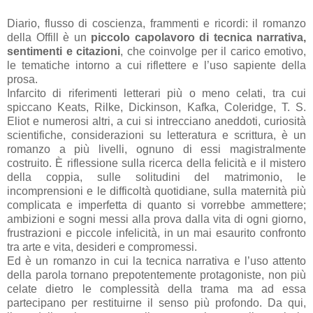
Diario, flusso di coscienza, frammenti e ricordi: il romanzo
della Offill è un
piccolo capolavoro di tecnica narrativa,
sentimenti e citazioni
, che coinvolge per il carico emotivo,
le tematiche intorno a cui riflettere e l’uso sapiente della
prosa.
Infarcito di riferimenti letterari più o meno celati, tra cui
spiccano Keats, Rilke, Dickinson, Kafka, Coleridge, T. S.
Eliot e numerosi altri, a cui si intrecciano aneddoti, curiosità
scientifiche, considerazioni su letteratura e scrittura, è un
romanzo a più livelli, ognuno di essi magistralmente
costruito. È riflessione sulla ricerca della felicità e il mistero
della coppia, sulle solitudini del matrimonio, le
incomprensioni e le difficoltà quotidiane, sulla maternità più
complicata e imperfetta di quanto si vorrebbe ammettere;
ambizioni e sogni messi alla prova dalla vita di ogni giorno,
frustrazioni e piccole infelicità, in un mai esaurito confronto
tra arte e vita, desideri e compromessi.
Ed è un romanzo in cui la tecnica narrativa e l’uso attento
della parola tornano prepotentemente protagoniste, non più
celate dietro le complessità della trama ma ad essa
partecipano per restituirne il senso più profondo. Da qui,