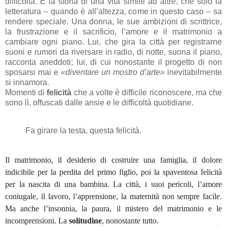
difficoltà. È la storia di una vita simile ad altre, che solo la
letteratura – quando è all’altezza, come in questo caso – sa
rendere speciale. Una donna, le sue ambizioni di scrittrice,
la frustrazione e il sacrificio, l’amore e il matrimonio a
cambiare ogni piano. Lui, che gira la città per registrarne
suoni e rumori da riversare in radio, di notte, suona il piano,
racconta aneddoti; lui, di cui nonostante il progetto di non
sposarsi mai e
«diventare un mostro d’arte»
inevitabilmente
si innamora.
Momenti di
felicità
che a volte è difficile riconoscere, ma che
sono lì, offuscati dalle ansie e le difficoltà quotidiane.
Fa girare la testa, questa felicità.
Il matrimonio, il desiderio di costruire una famiglia, il dolore
indicibile per la perdita del primo figlio, poi la spaventosa felicità
per la nascita di una bambina. La città, i suoi pericoli, l’amore
coniugale, il lavoro, l’apprensione, la maternità non sempre facile.
Ma anche l’insonnia, la paura, il mistero del matrimonio e le
incomprensioni. La
solitudine
, nonostante tutto.