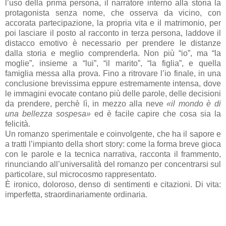
l’uso della prima persona, il narratore interno alla storia la
protagonista senza nome, che osserva da vicino, con
accorata partecipazione, la propria vita e il matrimonio, per
poi lasciare il posto al racconto in terza persona, laddove il
distacco emotivo è necessario per prendere le distanze
dalla storia e meglio comprenderla. Non più “io”, ma “la
moglie”, insieme a “lui”, “il marito”, “la figlia”, e quella
famiglia messa alla prova. Fino a ritrovare l’io finale, in una
conclusione brevissima eppure estremamente intensa, dove
le immagini evocate contano più delle parole, delle decisioni
da prendere, perchè lì, in mezzo alla neve
«il mondo è di
una bellezza sospesa»
ed è facile capire che cosa sia la
felicità.
Un romanzo sperimentale e coinvolgente, che ha il sapore e
a tratti l’impianto della short story: come la forma breve gioca
con le parole e la tecnica narrativa, racconta il frammento,
rinunciando all’universalità del romanzo per concentrarsi sul
particolare, sul microcosmo rappresentato.
È ironico, doloroso, denso di sentimenti e citazioni. Di vita:
imperfetta, straordinariamente ordinaria.