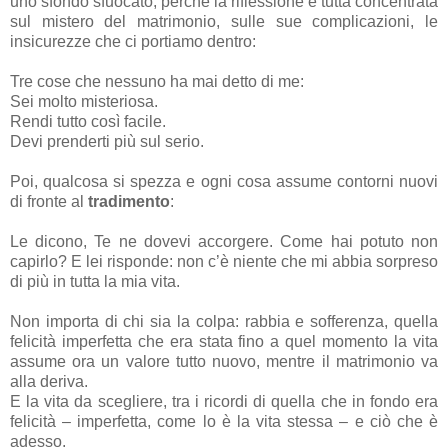
uno sfondo sfuocato, perché la riflessione è tutta concentrata
sul mistero del matrimonio, sulle sue complicazioni, le
insicurezze che ci portiamo dentro:
Tre cose che nessuno ha mai detto di me:
Sei molto misteriosa.
Rendi tutto così facile.
Devi prenderti più sul serio.
Poi, qualcosa si spezza e ogni cosa assume contorni nuovi
di fronte al
tradimento
:
Le dicono, Te ne dovevi accorgere. Come hai potuto non
capirlo? E lei risponde: non c’è niente che mi abbia sorpreso
di più in tutta la mia vita.
Non importa di chi sia la colpa: rabbia e sofferenza, quella
felicità imperfetta che era stata fino a quel momento la vita
assume ora un valore tutto nuovo, mentre il matrimonio va
alla deriva.
E la vita da scegliere, tra i ricordi di quella che in fondo era
felicità – imperfetta, come lo è la vita stessa – e ciò che è
adesso.