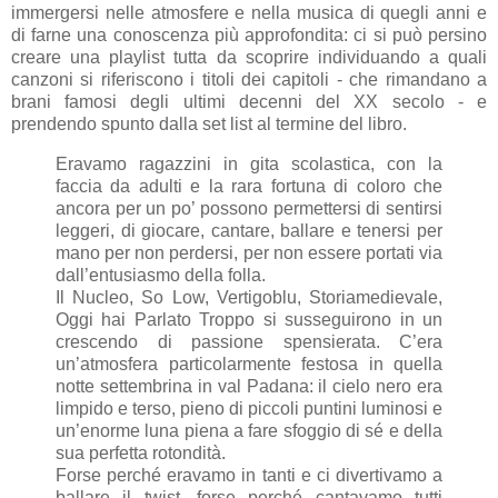
immergersi nelle atmosfere e nella musica di quegli anni e
di farne una conoscenza più approfondita: ci si può persino
creare una playlist tutta da scoprire individuando a quali
canzoni si riferiscono i titoli dei capitoli - che rimandano a
brani famosi degli ultimi decenni del XX secolo - e
prendendo spunto dalla set list al termine del libro.
Eravamo ragazzini in gita scolastica, con la
faccia da adulti e la rara fortuna di coloro che
ancora per un po’ possono permettersi di sentirsi
leggeri, di giocare, cantare, ballare e tenersi per
mano per non perdersi, per non essere portati via
dall’entusiasmo della folla.
Il Nucleo, So Low, Vertigoblu, Storiamedievale,
Oggi hai Parlato Troppo si susseguirono in un
crescendo di passione spensierata. C’era
un’atmosfera particolarmente festosa in quella
notte settembrina in val Padana: il cielo nero era
limpido e terso, pieno di piccoli puntini luminosi e
un’enorme luna piena a fare sfoggio di sé e della
sua perfetta rotondità.
Forse perché eravamo in tanti e ci divertivamo a
ballare il twist, forse perché cantavamo tutti