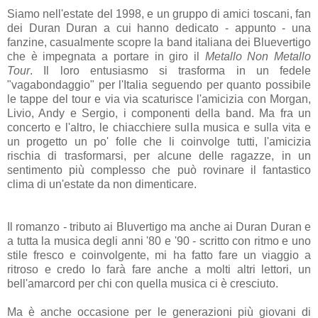
Siamo nell'estate del 1998, e un gruppo di amici toscani, fan
dei Duran Duran a cui hanno dedicato - appunto - una
fanzine, casualmente scopre la band italiana dei Bluevertigo
che è impegnata a portare in giro il
Metallo Non Metallo
Tour
. Il loro entusiasmo si trasforma in un fedele
"vagabondaggio" per l'Italia seguendo per quanto possibile
le tappe del tour e via via scaturisce l'amicizia con Morgan,
Livio, Andy e Sergio, i componenti della band. Ma fra un
concerto e l'altro, le chiacchiere sulla musica e sulla vita e
un progetto un po' folle che li coinvolge tutti, l'amicizia
rischia di trasformarsi, per alcune delle ragazze, in un
sentimento più complesso che può rovinare il fantastico
clima di un'estate da non dimenticare.
Il romanzo - tributo ai Bluvertigo ma anche ai Duran Duran e
a tutta la musica degli anni '80 e '90 - scritto con ritmo e uno
stile fresco e coinvolgente, mi ha fatto fare un viaggio a
ritroso e credo lo farà fare anche a molti altri lettori, un
bell'amarcord per chi con quella musica ci è cresciuto.
Ma è anche occasione per le generazioni più giovani di