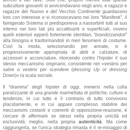
subculture giovanili si avvicendavano negli anni, e ragazzi e
ragazze del Nuovo e del Vecchio Continente guardavano
loro con interesse e si riconoscevano nei loro “Manifesti”, il
famigerato Sistema si predisponeva a riassorbirli tutti al suo
interno nei loro lati più accattivanti e superficiali, ovvero
quelli esteriori epperò fortemente identitari, “
brandizzandoli
”
alla bisogna e trasformandoli in meri fenomeni di costume.
Così la moda, selezionando per annate, si è
progressivamente appropriata di abiti e calzature, di
accessori e acconciature, ritorcendo contro l'hipster il suo
stesso meccanismo originario, consistente nel «vestirsi per
salire o vestirsi per scendere (
dressing Up or dressing
Down
)» la scala sociale.
Il “dramma” degli hipster di oggi, immersi nella colla
paralizzante di una grande marmellata di politiche, culture e
tendenze, in cui tutto e il contrario di tutto convivono
placidamente, e in cui appare complesso stabilire dei
meccanismi costanti e coerenti di opposizione-reazione, è
cercare di affermare se stessi nella propria unicità ed
esclusività: meglio, nella propria
autenticità
. Ma come
raggiungerla, se l'unica strategia rimasta è il re-mixaggio di