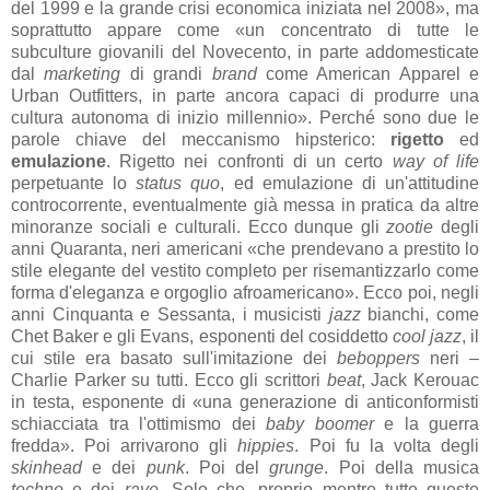
del 1999 e la grande crisi economica iniziata nel 2008», ma
soprattutto appare come «un concentrato di tutte le
subculture giovanili del Novecento, in parte addomesticate
dal
marketing
di grandi
brand
come American Apparel e
Urban Outfitters, in parte ancora capaci di produrre una
cultura autonoma di inizio millennio». Perché sono due le
parole chiave del meccanismo hipsterico:
rigetto
ed
emulazione
. Rigetto nei confronti di un certo
way of life
perpetuante lo
status quo
, ed emulazione di un'attitudine
controcorrente, eventualmente già messa in pratica da altre
minoranze sociali e culturali. Ecco dunque gli
zootie
degli
anni Quaranta, neri americani «che prendevano a prestito lo
stile elegante del vestito completo per risemantizzarlo come
forma d'eleganza e orgoglio afroamericano». Ecco poi, negli
anni Cinquanta e Sessanta, i musicisti
jazz
bianchi, come
Chet Baker e gli Evans, esponenti del cosiddetto
cool jazz
, il
cui stile era basato sull'imitazione dei
beboppers
neri –
Charlie Parker su tutti. Ecco gli scrittori
beat
, Jack Kerouac
in testa, esponente di «una generazione di anticonformisti
schiacciata tra l'ottimismo dei
baby boomer
e la guerra
fredda». Poi arrivarono gli
hippies
. Poi fu la volta degli
skinhead
e dei
punk
. Poi del
grunge
. Poi della musica
techno
e dei
rave
. Solo che, proprio mentre tutte queste