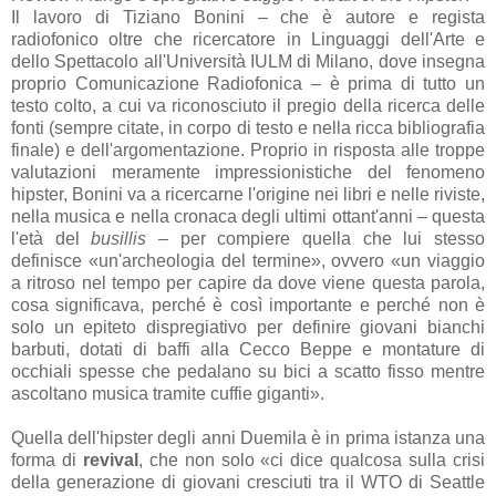
Il lavoro di Tiziano Bonini – che è autore e regista
radiofonico oltre che ricercatore in Linguaggi dell'Arte e
dello Spettacolo all'Università IULM di Milano, dove insegna
proprio Comunicazione Radiofonica – è prima di tutto un
testo colto, a cui va riconosciuto il pregio della ricerca delle
fonti (sempre citate, in corpo di testo e nella ricca bibliografia
finale) e dell'argomentazione. Proprio in risposta alle troppe
valutazioni meramente impressionistiche del fenomeno
hipster, Bonini va a ricercarne l'origine nei libri e nelle riviste,
nella musica e nella cronaca degli ultimi ottant'anni – questa
l'età del
busillis
– per compiere quella che lui stesso
definisce «un'archeologia del termine», ovvero «un viaggio
a ritroso nel tempo per capire da dove viene questa parola,
cosa significava, perché è così importante e perché non è
solo un epiteto dispregiativo per definire giovani bianchi
barbuti, dotati di baffi alla Cecco Beppe e montature di
occhiali spesse che pedalano su bici a scatto fisso mentre
ascoltano musica tramite cuffie giganti».
Quella dell'hipster degli anni Duemila è in prima istanza una
forma di
revival
, che non solo «ci dice qualcosa sulla crisi
della generazione di giovani cresciuti tra il WTO di Seattle