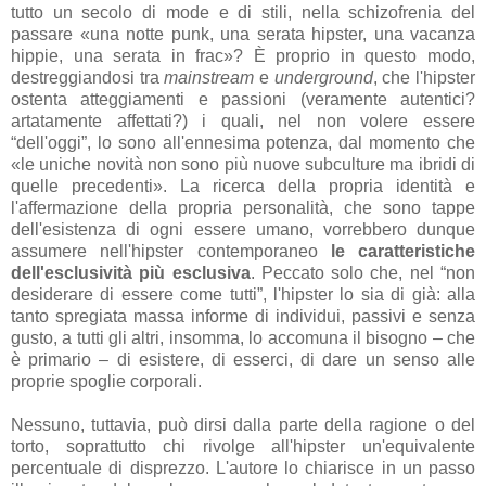
tutto un secolo di mode e di stili, nella schizofrenia del
passare «una notte punk, una serata hipster, una vacanza
hippie, una serata in frac»? È proprio in questo modo,
destreggiandosi tra
mainstream
e
underground
, che l'hipster
ostenta atteggiamenti e passioni (veramente autentici?
artatamente affettati?) i quali, nel non volere essere
“dell'oggi”, lo sono all'ennesima potenza, dal momento che
«le uniche novità non sono più nuove subculture ma ibridi di
quelle precedenti». La ricerca della propria identità e
l'affermazione della propria personalità, che sono tappe
dell'esistenza di ogni essere umano, vorrebbero dunque
assumere nell'hipster contemporaneo
le caratteristiche
dell'esclusività più esclusiva
. Peccato solo che, nel “non
desiderare di essere come tutti”, l'hipster lo sia di già: alla
tanto spregiata massa informe di individui, passivi e senza
gusto, a tutti gli altri, insomma, lo accomuna il bisogno – che
è primario – di esistere, di esserci, di dare un senso alle
proprie spoglie corporali.
Nessuno, tuttavia, può dirsi dalla parte della ragione o del
torto, soprattutto chi rivolge all'hipster un'equivalente
percentuale di disprezzo. L'autore lo chiarisce in un passo