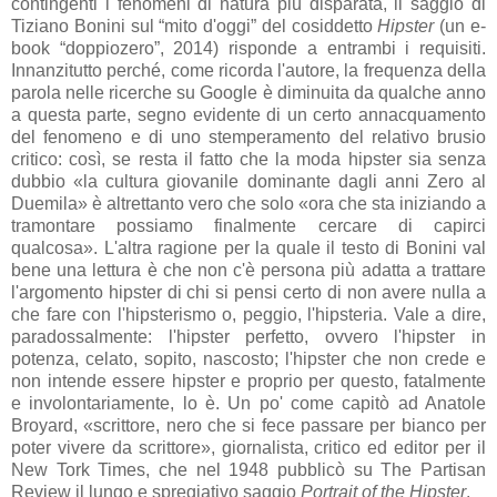
contingenti i fenomeni di natura più disparata, il saggio di
Tiziano Bonini sul “mito d'oggi” del cosiddetto
Hipster
(un e-
book “doppiozero”, 2014) risponde a entrambi i requisiti.
Innanzitutto perché, come ricorda l'autore, la frequenza della
parola nelle ricerche su Google è diminuita da qualche anno
a questa parte, segno evidente di un certo annacquamento
del fenomeno e di uno stemperamento del relativo brusio
critico: così, se resta il fatto che la moda hipster sia senza
dubbio «la cultura giovanile dominante dagli anni Zero al
Duemila» è altrettanto vero che solo «ora che sta iniziando a
tramontare possiamo finalmente cercare di capirci
qualcosa». L'altra ragione per la quale il testo di Bonini val
bene una lettura è che non c'è persona più adatta a trattare
l'argomento hipster di chi si pensi certo di non avere nulla a
che fare con l'hipsterismo o, peggio, l'hipsteria. Vale a dire,
paradossalmente: l'hipster perfetto, ovvero l'hipster in
potenza, celato, sopito, nascosto; l'hipster che non crede e
non intende essere hipster e proprio per questo, fatalmente
e involontariamente, lo è. Un po' come capitò ad Anatole
Broyard, «scrittore, nero che si fece passare per bianco per
poter vivere da scrittore», giornalista, critico ed editor per il
New Tork Times, che nel 1948 pubblicò su The Partisan
Review il lungo e spregiativo saggio
Portrait of the Hipster
.