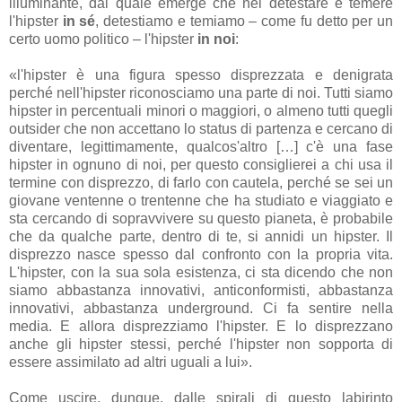
illuminante, dal quale emerge che nel detestare e temere
l'hipster
in sé
, detestiamo e temiamo – come fu detto per un
certo uomo politico – l'hipster
in noi
:
«l'hipster è una figura spesso disprezzata e denigrata
perché nell'hipster riconosciamo una parte di noi. Tutti siamo
hipster in percentuali minori o maggiori, o almeno tutti quegli
outsider che non accettano lo status di partenza e cercano di
diventare, legittimamente, qualcos'altro […] c'è una fase
hipster in ognuno di noi, per questo consiglierei a chi usa il
termine con disprezzo, di farlo con cautela, perché se sei un
giovane ventenne o trentenne che ha studiato e viaggiato e
sta cercando di sopravvivere su questo pianeta, è probabile
che da qualche parte, dentro di te, si annidi un hipster. Il
disprezzo nasce spesso dal confronto con la propria vita.
L'hipster, con la sua sola esistenza, ci sta dicendo che non
siamo abbastanza innovativi, anticonformisti, abbastanza
innovativi, abbastanza underground. Ci fa sentire nella
media. E allora disprezziamo l'hipster. E lo disprezzano
anche gli hipster stessi, perché l'hipster non sopporta di
essere assimilato ad altri uguali a lui».
Come uscire, dunque, dalle spirali di questo labirinto