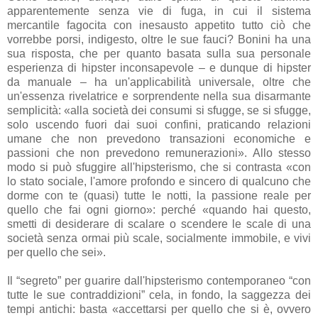
apparentemente senza vie di fuga, in cui il sistema
mercantile fagocita con inesausto appetito tutto ciò che
vorrebbe porsi, indigesto, oltre le sue fauci? Bonini ha una
sua risposta, che per quanto basata sulla sua personale
esperienza di hipster inconsapevole – e dunque di hipster
da manuale – ha un'applicabilità universale, oltre che
un'essenza rivelatrice e sorprendente nella sua disarmante
semplicità: «alla società dei consumi si sfugge, se si sfugge,
solo uscendo fuori dai suoi confini, praticando relazioni
umane che non prevedono transazioni economiche e
passioni che non prevedono remunerazioni». Allo stesso
modo si può sfuggire all'hipsterismo, che si contrasta «con
lo stato sociale, l'amore profondo e sincero di qualcuno che
dorme con te (quasi) tutte le notti, la passione reale per
quello che fai ogni giorno»: perché «quando hai questo,
smetti di desiderare di scalare o scendere le scale di una
società senza ormai più scale, socialmente immobile, e vivi
per quello che sei».
Il “segreto” per guarire dall'hipsterismo contemporaneo “con
tutte le sue contraddizioni” cela, in fondo, la saggezza dei
tempi antichi: basta «accettarsi per quello che si è, ovvero