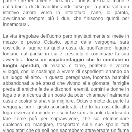
parole che lentamente iniziano a fuoriuscire dalla mano e
dalla bocca di Octavio liberando forse per la prima volta un
istintivo amore verso la letteratura, l’arte, la parola,
avvicinano sempre più i due, che finiscono quindi per
innamorarsi.
La vita irregolare dell’uomo però inevitabilmente si mette in
mezzo e presto Octavio, spinto dalla vergogna, sarà
costretto a fuggire da quella casa, da quell’amore, fuggire
lontano dal paese in cui è cresciuto e continuare la sua
avventura.
Inizia un vagabondaggio che lo conduce in
luoghi sperduti,
di miseria e fame, periferie e vecchi
villaggi, che lo costringe a vivere di espedienti errando da
un luogo all’altro. In questo peregrinare, incontra bambini
abbandonati a sè stessi che vivono alla giornata, famiglie
preda di antiche faide e disonori, eremiti, uomini e donne in
fuga o alla ricerca di un posto da poter chiamare finalmente
casa e costruirsi una vita migliore. Octavio mette da parte la
vergogna per il gesto sconsiderato che lo ha costretto alla
fuga osserva il mondo e i suoi bizzarri abitanti, dandosi da
fare come può per sopravvivere, che sia elemosinare
qualcosa da mangiare, trasportare sulle sue spalle forti
viaggiatori che da soli non saprebbero attraversare un fiume