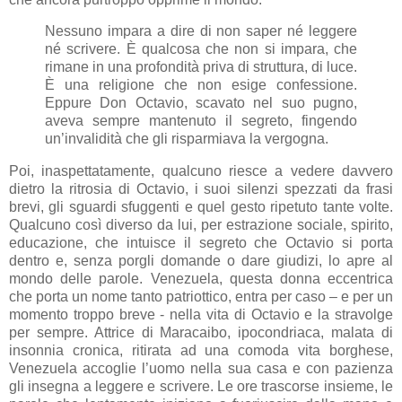
Nessuno impara a dire di non saper né leggere
né scrivere. È qualcosa che non si impara, che
rimane in una profondità priva di struttura, di luce.
È una religione che non esige confessione.
Eppure Don Octavio, scavato nel suo pugno,
aveva sempre mantenuto il segreto, fingendo
un’invalidità che gli risparmiava la vergogna.
Poi, inaspettatamente, qualcuno riesce a vedere davvero
dietro la ritrosia di Octavio, i suoi silenzi spezzati da frasi
brevi, gli sguardi sfuggenti e quel gesto ripetuto tante volte.
Qualcuno così diverso da lui, per estrazione sociale, spirito,
educazione, che intuisce il segreto che Octavio si porta
dentro e, senza porgli domande o dare giudizi, lo apre al
mondo delle parole. Venezuela, questa donna eccentrica
che porta un nome tanto patriottico, entra per caso – e per un
momento troppo breve - nella vita di Octavio e la stravolge
per sempre. Attrice di Maracaibo, ipocondriaca, malata di
insonnia cronica, ritirata ad una comoda vita borghese,
Venezuela accoglie l’uomo nella sua casa e con pazienza
gli insegna a leggere e scrivere. Le ore trascorse insieme, le