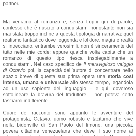
partner.
Ma veniamo al romanzo e, senza troppi giri di parole,
confesso che è riuscito a conquistarmi nonostante non sia
mai stata troppo incline a questa tipologia di narrativa: quel
realismo fantastico dove leggenda e folklore, magia e realtà
si intrecciano, entrambe verosimili, non è sinceramente del
tutto nelle mie corde; eppure qualche volta capita che un
romanzo di questo tipo riesca inspiegabilmente a
conquistarmi. Nel caso specifico de
Il meraviglioso vaiggio
di Octavio
poi, la capacità dell’autore di concentrare nello
spazio breve di questa sua prima opera una
storia così
intensa, umana e universale
allo stesso tempo, legandola
ad un uso sapiente del linguaggio – e qui, doveroso
sottolineare la bravura del traduttore – non poteva certo
lasciarmi indifferente.
Cuore del racconto sono appunto le avventure del
protagonista, Octavio, uomo robusto e taciturno che vive
nella bidonville di San Paolo del limone, una piccola,
povera cittadina venezuelana che deve il suo nome al