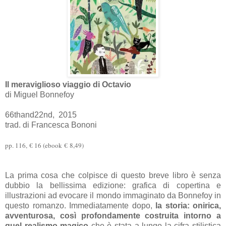
Il meraviglioso viaggio di Octavio
di Miguel Bonnefoy
66thand22nd, 2015
trad. di Francesca Bononi
pp. 116,
€ 16 (
ebook
€
8,49)
La prima cosa che colpisce di questo breve libro è senza
dubbio la bellissima edizione: grafica di copertina e
illustrazioni ad evocare il mondo immaginato da Bonnefoy in
questo romanzo. Immediatamente dopo,
la storia: onirica,
avventurosa, così profondamente costruita intorno a
quel realismo magico
che è stata a lungo la cifra stilistica