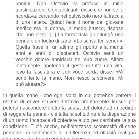
uomini. Don Octavio si profuse in mille
giustificazioni. Con gesti goffi disse che non se lo
ricordava, cercando nel pulviscolo nero la traccia
di una lettera. Quindi fece il nome del giovane
medico ma la donna, in modo brusco, rispose
che non c’era. [...] La farmacista gli allungò una
penna e un foglio di carta. «Lo scriva lei, señor ».
Quella frase in un attimo gli riportò alla mente
anni e anni di dispiaceri. Octavio sentì un
vecchio dolore annidarsi nel suo cuore. Allora
lentamente, ripetendo il gesto di tutta una vita,
levò la fasciatura e con voce sorda disse: «Mi
sono ferito la mano. Non riesco a scrivere. Mi
può aiutare?»
In quella mano - che ogni volta in cui potrebbe correre il
rischio di dover scrivere Octavio prontamente ferisce per
potersi nascondere dietro la scusa del dolore ad impedirgli
di reggere la penna - c’è tutta la solitudine e la disperazione
di un uomo incapace di chiedere aiuto per cambiare la sua
condizione. E c’è anche, nell’altezzosa scontrosità di certe
persone, un sentimento di indifferenza ed ottusità maligna
che ancora purtroppo opprime il mondo.