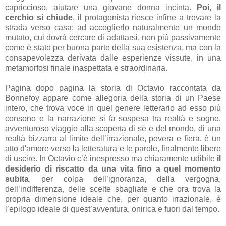
capriccioso, aiutare una giovane donna incinta.
Poi, il
cerchio si chiude
, il protagonista riesce infine a trovare la
strada verso casa: ad accoglierlo naturalmente un mondo
mutato, cui dovrà cercare di adattarsi, non più passivamente
come è stato per buona parte della sua esistenza, ma con la
consapevolezza derivata dalle esperienze vissute, in una
metamorfosi finale inaspettata e straordinaria.
Pagina dopo pagina la storia di Octavio raccontata da
Bonnefoy appare come allegoria della storia di un Paese
intero, che trova voce in quel genere letterario ad esso più
consono e la narrazione si fa sospesa tra realtà e sogno,
avventuroso viaggio alla scoperta di sè e del mondo, di una
realtà bizzarra al limite dell’irrazionale, povera e fiera. è un
atto d'amore verso la letteratura e le parole, finalmente libere
di uscire. In Octavio c’è inespresso ma chiaramente udibile
il
desiderio di riscatto da una vita fino a quel momento
subita
, per colpa dell’ignoranza, della vergogna,
dell’indifferenza, delle scelte sbagliate e che ora trova la
propria dimensione ideale che, per quanto irrazionale, è
l’epilogo ideale di quest’avventura, onirica e fuori dal tempo.