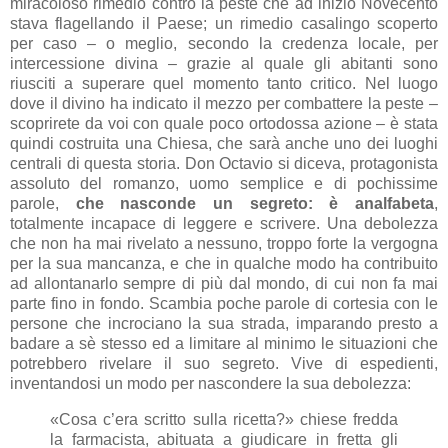
miracoloso rimedio contro la peste che ad inizio Novecento
stava flagellando il Paese; un rimedio casalingo scoperto
per caso – o meglio, secondo la credenza locale, per
intercessione divina – grazie al quale gli abitanti sono
riusciti a superare quel momento tanto critico. Nel luogo
dove il divino ha indicato il mezzo per combattere la peste –
scoprirete da voi con quale poco ortodossa azione – è stata
quindi costruita una Chiesa, che sarà anche uno dei luoghi
centrali di questa storia. Don Octavio si diceva, protagonista
assoluto del romanzo, uomo semplice e di pochissime
parole,
che nasconde un segreto: è analfabeta
,
totalmente incapace di leggere e scrivere. Una debolezza
che non ha mai rivelato a nessuno, troppo forte la vergogna
per la sua mancanza, e che in qualche modo ha contribuito
ad allontanarlo sempre di più dal mondo, di cui non fa mai
parte fino in fondo. Scambia poche parole di cortesia con le
persone che incrociano la sua strada, imparando presto a
badare a sè stesso ed a limitare al minimo le situazioni che
potrebbero rivelare il suo segreto. Vive di espedienti,
inventandosi un modo per nascondere la sua debolezza:
«Cosa c’era scritto sulla ricetta?» chiese fredda
la farmacista, abituata a giudicare in fretta gli