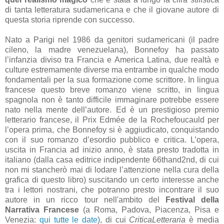
di tanta letteratura sudamericana e che il giovane autore di
questa storia riprende con successo.
Nato a Parigi nel 1986 da genitori sudamericani (il padre
cileno, la madre venezuelana), Bonnefoy ha passato
l’infanzia diviso tra Francia e America Latina, due realtà e
culture estremamente diverse ma entrambe in qualche modo
fondamentali per la sua formazione come scrittore. In lingua
francese questo breve romanzo viene scritto, in lingua
spagnola non è tanto difficile immaginare potrebbe essere
nato nella mente dell’autore. Ed è un prestigioso premio
letterario francese, il Prix Edmée de la Rochefoucauld per
l’opera prima, che Bonnefoy si è aggiudicato, conquistando
con il suo romanzo d’esordio pubblico e critica. L’opera,
uscita in Francia ad inizio anno, è stata presto tradotta in
italiano (dalla casa editrice indipendente 66thand2nd, di cui
non mi stancherò mai di lodare l’attenzione nella cura della
grafica di questo libro) suscitando un certo interesse anche
tra i lettori nostrani, che potranno presto incontrare il suo
autore in un ricco tour nell'ambito del
Festival della
Narrativa Francese
(a Roma, Padova, Piacenza, Pisa e
Venezia:
qui tutte le date
), di cui
CriticaLetteraria
è media