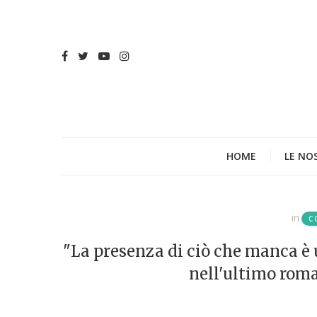
HOME
LE NO
in
C
"La presenza di ciò che manca è 
nell'ultimo rom