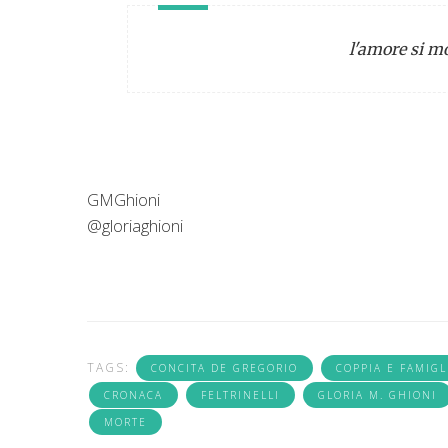
l'amore si mol
GMGhioni
@gloriaghioni
TAGS:
CONCITA DE GREGORIO
COPPIA E FAMIGL
CRONACA
FELTRINELLI
GLORIA M. GHIONI
MORTE