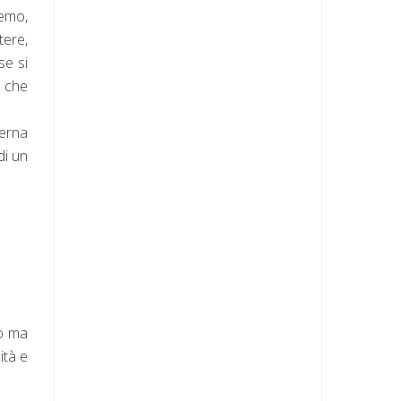
remo,
tere,
se si
o che
derna
di un
to ma
ità e