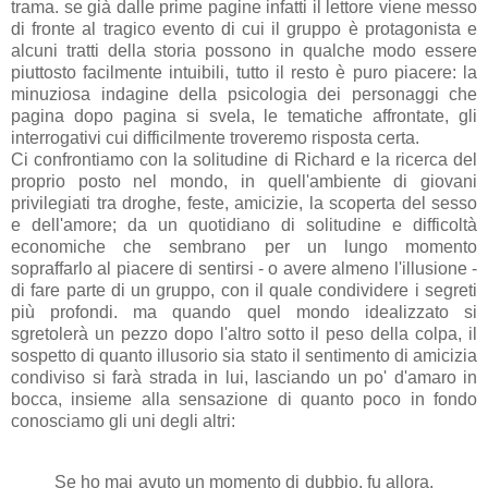
trama. se già dalle prime pagine infatti il lettore viene messo
di fronte al tragico evento di cui il gruppo è protagonista e
alcuni tratti della storia possono in qualche modo essere
piuttosto facilmente intuibili, tutto il resto è puro piacere: la
minuziosa indagine della psicologia dei personaggi che
pagina dopo pagina si svela, le tematiche affrontate, gli
interrogativi cui difficilmente troveremo risposta certa.
Ci confrontiamo con la solitudine di Richard e la ricerca del
proprio posto nel mondo, in quell'ambiente di giovani
privilegiati tra droghe, feste, amicizie, la scoperta del sesso
e dell'amore; da un quotidiano di solitudine e difficoltà
economiche che sembrano per un lungo momento
sopraffarlo al piacere di sentirsi - o avere almeno l'illusione -
di fare parte di un gruppo, con il quale condividere i segreti
più profondi. ma quando quel mondo idealizzato si
sgretolerà un pezzo dopo l'altro sotto il peso della colpa, il
sospetto di quanto illusorio sia stato il sentimento di amicizia
condiviso si farà strada in lui, lasciando un po' d'amaro in
bocca, insieme alla sensazione di quanto poco in fondo
conosciamo gli uni degli altri:
Se ho mai avuto un momento di dubbio, fu allora,