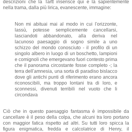
descrizioni che la Tartt inserisce qui e là sapientemente
nella trama, dalla più lirica, evanescente, immagine:
Non mi abituai mai al modo in cui l'orizzonte,
lassù, potesse semplicemente cancellarsi,
lasciandoti abbandonato, alla deriva nel
lacunoso paesaggio di sogno simile a uno
schizzo del mondo conosciuto - il profilo di un
singolo albero in luogo di un boschetto, lampioni
e comignoli che emergevano fuori contesto prima
che il panorama circostante fosse completo -; la
terra dell'amnesia, una sorta di paradiso bislacco
dove gli antichi punti di riferimento erano ancora
riconoscibili, ma troppo lontani tra di loro, e
sconnessi, divenuti terribili nel vuoto che li
circondava
Ciò che in questo paesaggio fantasma è impossibile da
cancellare è il peso della colpa, che alcuni tra loro portano
con maggior fatica rispetto ad altri. Su tutti loro spicca la
figura enigmatica, fredda e calcolatrice di Henry, il