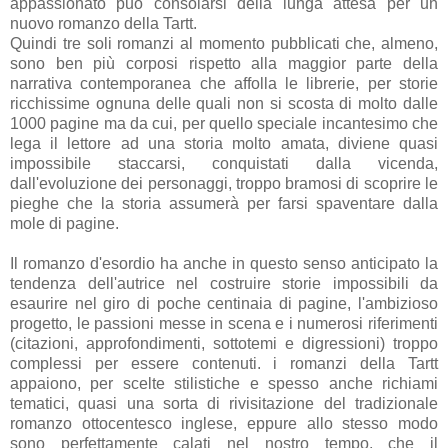
appassionato può consolarsi della lunga attesa per un
nuovo romanzo della Tartt.
Quindi tre soli romanzi al momento pubblicati che, almeno,
sono ben più corposi rispetto alla maggior parte della
narrativa contemporanea che affolla le librerie, per storie
ricchissime ognuna delle quali non si scosta di molto dalle
1000 pagine ma da cui, per quello speciale incantesimo che
lega il lettore ad una storia molto amata, diviene quasi
impossibile staccarsi, conquistati dalla vicenda,
dall'evoluzione dei personaggi, troppo bramosi di scoprire le
pieghe che la storia assumerà per farsi spaventare dalla
mole di pagine.
Il romanzo d'esordio ha anche in questo senso anticipato la
tendenza dell'autrice nel costruire storie impossibili da
esaurire nel giro di poche centinaia di pagine, l'ambizioso
progetto, le passioni messe in scena e i numerosi riferimenti
(citazioni, approfondimenti, sottotemi e digressioni) troppo
complessi per essere contenuti. i romanzi della Tartt
appaiono, per scelte stilistiche e spesso anche richiami
tematici, quasi una sorta di rivisitazione del tradizionale
romanzo ottocentesco inglese, eppure allo stesso modo
sono perfettamente calati nel nostro tempo, che il