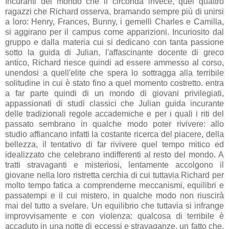
Incuranti del mondo che li circonda invece, quei quattro
ragazzi che Richard osserva, bramando sempre più di unirsi
a loro: Henry, Frances, Bunny, i gemelli Charles e Camilla,
si aggirano per il campus come apparizioni. Incuriosito dal
gruppo e dalla materia cui si dedicano con tanta passione
sotto la guida di Julian, l'affascinante docente di greco
antico, Richard riesce quindi ad essere ammesso al corso,
unendosi a quell'elite che spera lo sottragga alla terribile
solitudine in cui è stato fino a quel momento costretto. entra
a far parte quindi di un mondo di giovani privilegiati,
appassionati di studi classici che Julian guida incurante
delle tradizionali regole accademiche e per i quali i riti del
passato sembrano in qualche modo poter rivivere: allo
studio affiancano infatti la costante ricerca del piacere, della
bellezza, il tentativo di far rivivere quel tempo mitico ed
idealizzato che celebrano indifferenti al resto del mondo. A
tratti stravaganti e misteriosi, lentamente accolgono il
giovane nella loro ristretta cerchia di cui tuttavia Richard per
molto tempo fatica a comprenderne meccanismi, equilibri e
passatempi e il cui mistero, in qualche modo non riuscirà
mai del tutto a svelare. Un equilibrio che tuttavia si infrange
improvvisamente e con violenza: qualcosa di terribile è
accaduto in una notte di eccessi e stravaganze, un fatto che,