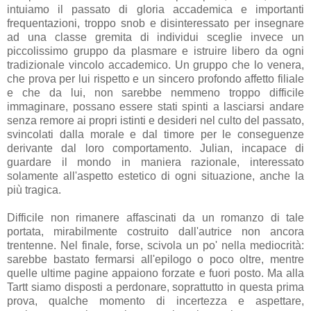
intuiamo il passato di gloria accademica e importanti
frequentazioni, troppo snob e disinteressato per insegnare
ad una classe gremita di individui sceglie invece un
piccolissimo gruppo da plasmare e istruire libero da ogni
tradizionale vincolo accademico. Un gruppo che lo venera,
che prova per lui rispetto e un sincero profondo affetto filiale
e che da lui, non sarebbe nemmeno troppo difficile
immaginare, possano essere stati spinti a lasciarsi andare
senza remore ai propri istinti e desideri nel culto del passato,
svincolati dalla morale e dal timore per le conseguenze
derivante dal loro comportamento. Julian, incapace di
guardare il mondo in maniera razionale, interessato
solamente all'aspetto estetico di ogni situazione, anche la
più tragica.
Difficile non rimanere affascinati da un romanzo di tale
portata, mirabilmente costruito dall'autrice non ancora
trentenne. Nel finale, forse, scivola un po' nella mediocrità:
sarebbe bastato fermarsi all'epilogo o poco oltre, mentre
quelle ultime pagine appaiono forzate e fuori posto. Ma alla
Tartt siamo disposti a perdonare, soprattutto in questa prima
prova, qualche momento di incertezza e aspettare,