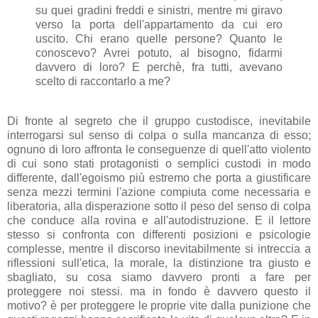
su quei gradini freddi e sinistri, mentre mi giravo
verso la porta dell'appartamento da cui ero
uscito. Chi erano quelle persone? Quanto le
conoscevo? Avrei potuto, al bisogno, fidarmi
davvero di loro? E perchè, fra tutti, avevano
scelto di raccontarlo a me?
Di fronte al segreto che il gruppo custodisce, inevitabile
interrogarsi sul senso di colpa o sulla mancanza di esso;
ognuno di loro affronta le conseguenze di quell'atto violento
di cui sono stati protagonisti o semplici custodi in modo
differente, dall'egoismo più estremo che porta a giustificare
senza mezzi termini l'azione compiuta come necessaria e
liberatoria, alla disperazione sotto il peso del senso di colpa
che conduce alla rovina e all'autodistruzione. E il lettore
stesso si confronta con differenti posizioni e psicologie
complesse, mentre il discorso inevitabilmente si intreccia a
riflessioni sull'etica, la morale, la distinzione tra giusto e
sbagliato, su cosa siamo davvero pronti a fare per
proteggere noi stessi. ma in fondo è davvero questo il
motivo? è per proteggere le proprie vite dalla punizione che