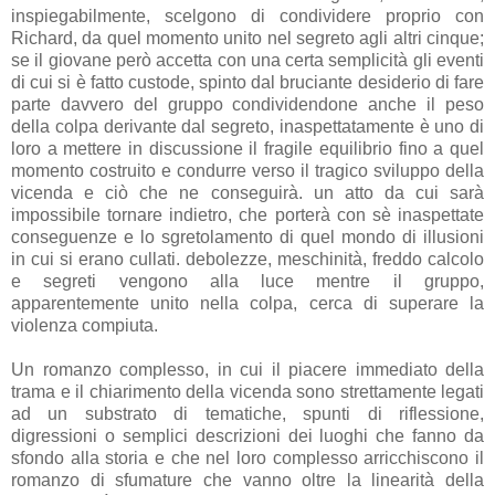
inspiegabilmente, scelgono di condividere proprio con
Richard, da quel momento unito nel segreto agli altri cinque;
se il giovane però accetta con una certa semplicità gli eventi
di cui si è fatto custode, spinto dal bruciante desiderio di fare
parte davvero del gruppo condividendone anche il peso
della colpa derivante dal segreto, inaspettatamente è uno di
loro a mettere in discussione il fragile equilibrio fino a quel
momento costruito e condurre verso il tragico sviluppo della
vicenda e ciò che ne conseguirà. un atto da cui sarà
impossibile tornare indietro, che porterà con sè inaspettate
conseguenze e lo sgretolamento di quel mondo di illusioni
in cui si erano cullati. debolezze, meschinità, freddo calcolo
e segreti vengono alla luce mentre il gruppo,
apparentemente unito nella colpa, cerca di superare la
violenza compiuta.
Un romanzo complesso, in cui il piacere immediato della
trama e il chiarimento della vicenda sono strettamente legati
ad un substrato di tematiche, spunti di riflessione,
digressioni o semplici descrizioni dei luoghi che fanno da
sfondo alla storia e che nel loro complesso arricchiscono il
romanzo di sfumature che vanno oltre la linearità della