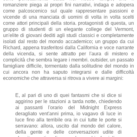
romanziere piega ai propri fini narrativi, indaga e adopera
come palcoscenico sul quale rappresentare passioni e
vicende di una manciata di uomini di volta in volta scelti
come attori principali della storia. protagonisti di questa, un
gruppo di studenti di un elegante college del Vermont,
un'elite di giovani dediti agli studi classici e completamente
isolati dal resto del mondo accademico; un gruppo da cui
Richard, appena trasferitosi dalla California e voce narrante
della vicenda, si sente attratto per l'aura di mistero e
complicità che sembra legare i membri. outsider, un passato
famigliare difficile, tormentato dalla solitudine del mondo in
cui ancora non ha saputo integrarsi e dalle difficoltà
economiche che attraversa si ritrova a vivere ai margini:
E, al pari di uno di quei fantasmi che si dice si
aggirino per le stazioni a tarda notte, chiedendo
ai passanti l'orario del Midnight Express
deragliato vent'anni prima, io vagavo di luce in
luce fino alla terribile ora in cui tutte le porte si
serravano: allora, uscito dal mondo del calore,
della gente e delle conversazioni udite di