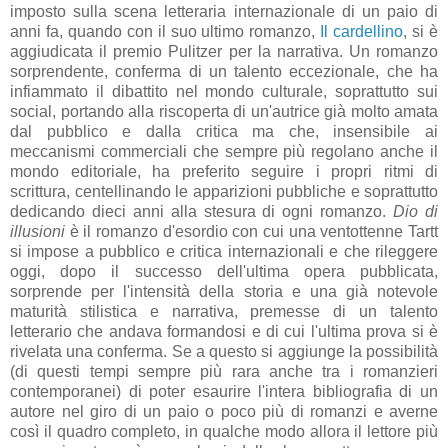
imposto sulla scena letteraria internazionale di un paio di
anni fa, quando con il suo ultimo romanzo,
Il cardellino
, si è
aggiudicata il premio Pulitzer per la narrativa. Un romanzo
sorprendente, conferma di un talento eccezionale, che ha
infiammato il dibattito nel mondo culturale, soprattutto sui
social, portando alla riscoperta di un'autrice già molto amata
dal pubblico e dalla critica ma che, insensibile ai
meccanismi commerciali che sempre più regolano anche il
mondo editoriale, ha preferito seguire i propri ritmi di
scrittura, centellinando le apparizioni pubbliche e soprattutto
dedicando dieci anni alla stesura di ogni romanzo.
Dio di
illusioni
è il romanzo d'esordio con cui una ventottenne Tartt
si impose a pubblico e critica internazionali e che rileggere
oggi, dopo il successo dell'ultima opera pubblicata,
sorprende per l'intensità della storia e una già notevole
maturità stilistica e narrativa, premesse di un talento
letterario che andava formandosi e di cui l'ultima prova si è
rivelata una conferma. Se a questo si aggiunge la possibilità
(di questi tempi sempre più rara anche tra i romanzieri
contemporanei) di poter esaurire l'intera bibliografia di un
autore nel giro di un paio o poco più di romanzi e averne
così il quadro completo, in qualche modo allora il lettore più