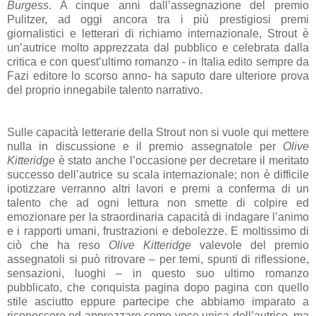
Burgess
. A cinque anni dall’assegnazione del premio
Pulitzer, ad oggi ancora tra i più prestigiosi premi
giornalistici e letterari di richiamo internazionale, Strout è
un’autrice molto apprezzata dal pubblico e celebrata dalla
critica e con quest’ultimo romanzo - in Italia edito sempre da
Fazi editore lo scorso anno- ha saputo dare ulteriore prova
del proprio innegabile talento narrativo.
Sulle capacità letterarie della Strout non si vuole qui mettere
nulla in discussione e il premio assegnatole per
Olive
Kitteridge
è stato anche l’occasione per decretare il meritato
successo dell’autrice su scala internazionale; non è difficile
ipotizzare verranno altri lavori e premi a conferma di un
talento che ad ogni lettura non smette di colpire ed
emozionare per la straordinaria capacità di indagare l’animo
e i rapporti umani, frustrazioni e debolezze. E moltissimo di
ciò che ha reso
Olive Kitteridge
valevole del premio
assegnatoli si può ritrovare – per temi, spunti di riflessione,
sensazioni, luoghi – in questo suo ultimo romanzo
pubblicato, che conquista pagina dopo pagina con quello
stile asciutto eppure partecipe che abbiamo imparato a
riconoscere ed apprezzare come voce unica dell’autrice, ma