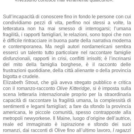
Sull’incapacità di conoscere fino in fondo le persone con cui
condividiamo pezzi di vita, perfino noi stessi a volte, la
letteratura non ha mai smesso di interrogarsi; l’umana
fragilità, i rapporti famigliari, le relazioni, sono topoi che non
è difficile rintracciare in buona parte della narrativa moderna
e contemporanea. Ma negli autori nordamericani sembra
esserci un talento tutto particolare nel raccontare famiglie
disfunzionali, rapporti in crisi, conflitti irrisolti; è l’incrinarsi
del mito della famiglia borghese, è il racconto delle
frustrazioni quotidiane, della città alienante o della provincia
bigotta e crudele.
Elizabeth Strout, che già aveva stregato pubblico e critica
con il romanzo-racconto
Olive Kitteridge
, si è imposta sulla
scena letteraria internazionale proprio per la straordinaria
capacità di raccontare la fragilità umana, la complessità di
sentimenti e legami famigliari; a fare da sfondo la provincia
americana, le piccole comunità, spesso contrapposte alla
metropoli newyorkese. Il Maine, luogo d’origine dell’autrice,
reale ed immaginato è ispirazione e sfondo dei suoi
romanzi, dai racconti di Olive fino all’ultimo lavoro,
I ragazzi