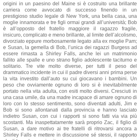
origini in un paesino del Maine si è costruito una brillante
carriera come avvocato di successo finendo in un
prestigioso studio legale di New York, una bella casa, una
moglie innamorata e tre figli ormai grandi all’università; Bob
è all’opposto del fratello maggiore il ragazzo fragile,
insicuro, complicato e meno brillante, al limite dell’alcolismo,
divorziato eppure morbosamente legato alla ex moglie Pam;
e Susan, la gemella di Bob, l’unica dei ragazzi Burgess ad
essere rimasta a Shirley Falls, anche lei un matrimonio
fallito alle spalle e uno strano figlio adolescente taciturno e
solitario. Tre vite molto diverse, per tutti il peso del
drammatico incidente in cui il padre diversi anni prima perse
la vita investito dall’auto su cui giocavano i bambini. Un
peso che ovviamente ognuno di loro si è inevitabilmente
portato nella vita adulta, con esiti molto diversi. Cresciuti in
una casa umile, da una madre incapace di amare ognuno di
loro con lo stesso sentimento, sono diventati adulti, Jim e
Bob si sono allontanati dalla provincia e hanno lasciato
indietro Susan, con cui i rapporti si sono fatti via via più
scostanti. Ma inaspettatamente sarà proprio Zac, il figlio di
Susan, a dare motivo ai tre fratelli di ritrovarsi ancora a
Shirley Falls e mettere in discussione sé stessi, il rapporto