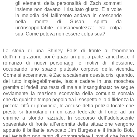
gli elementi della personalità di Zach sommati
insieme non davano il risultato giusto. E a volte
la melodia del fallimento andava in crescendo
nella mente di Susan, spinta da
un’insopportabile consapevolezza: era colpa
sua. Come poteva non essere colpa sua?
La storia di una Shirley Falls di fronte al fenomeno
dell’immigrazione poi è quasi un plot a parte, arricchisce il
romanzo di nuovi personaggi e motivi di riflessione,
occupando uno spazio piuttosto corposo della vicenda.
Come si accennava, è Zac a scatenare questa crisi quando,
del tutto inspiegabilmente, lascia cadere in una moschea
gremita di fedeli una testa di maiale insanguinata: ne segue
ovviamente la reazione sconvolta della comunità somala
che da qualche tempo popola tra il sospetto e la diffidenza la
piccola città di provincia, le accuse della polizia locale che
presto si tramutano in un caso federale di fronte ad un
crimine a sfondo razziale. In soccorso dell’adolescente
spaventato di fronte all’enormità della situazione vengono
appunto il brillante avvocato Jim Burgess e il fratello Bob,
nel tentativo non tanto di comprendere i motivi che hanno