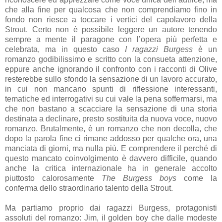
che alla fine per qualcosa che non comprendiamo fino in
fondo non riesce a toccare i vertici del capolavoro della
Strout. Certo non è possibile leggere un autore tenendo
sempre a mente il paragone con l’opera più perfetta e
celebrata, ma in questo caso
I ragazzi Burgess
è un
romanzo godibilissimo e scritto con la consueta attenzione,
eppure anche ignorando il confronto con i racconti di Olive
resterebbe sullo sfondo la sensazione di un lavoro accurato,
in cui non mancano spunti di riflessione interessanti,
tematiche ed interrogativi su cui vale la pena soffermarsi, ma
che non bastano a scacciare la sensazione di una storia
destinata a declinare, presto sostituita da nuova voce, nuovo
romanzo. Brutalmente, è un romanzo che non decolla, che
dopo la parola fine ci rimane addosso per qualche ora, una
manciata di giorni, ma nulla più. E comprendere il perché di
questo mancato coinvolgimento è davvero difficile, quando
anche la critica internazionale ha in generale accolto
piuttosto calorosamente
The Burgess boys
come la
conferma dello straordinario talento della Strout.
Ma partiamo proprio dai ragazzi Burgess, protagonisti
assoluti del romanzo: Jim, il golden boy che dalle modeste