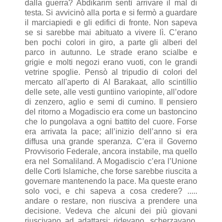
dalla guerra? Abdikarim sentì arrivare il mal di
testa. Si avvicinò alla porta e si fermò a guardare
il marciapiedi e gli edifici di fronte. Non sapeva
se si sarebbe mai abituato a vivere lì. C’erano
ben pochi colori in giro, a parte gli alberi del
parco in autunno. Le strade erano scialbe e
grigie e molti negozi erano vuoti, con le grandi
vetrine spoglie. Pensò al tripudio di colori del
mercato all'aperto di Al Barakaat, allo scintillio
delle sete, alle vesti guntiino variopinte, all’odore
di zenzero, aglio e semi di cumino. Il pensiero
del ritorno a Mogadiscio era come un bastoncino
che lo pungolava a ogni battito del cuore. Forse
era arrivata la pace; all’inizio dell’anno si era
diffusa una grande speranza. C’era il Governo
Provvisorio Federale, ancora instabile, ma quello
era nel Somaliland. A Mogadiscio c’era l’Unione
delle Corti Islamiche, che forse sarebbe riuscita a
governare mantenendo la pace. Ma queste erano
solo voci, e chi sapeva a cosa credere? .....
andare o restare, non riusciva a prendere una
decisione. Vedeva che alcuni dei più giovani
riuscivano ad adattarsi; ridevano, scherzavano,