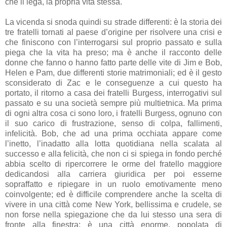
che li lega, la propria vita stessa.
La vicenda si snoda quindi su strade differenti: è la storia dei
tre fratelli tornati al paese d’origine per risolvere una crisi e
che finiscono con l’interrogarsi sul proprio passato e sulla
piega che la vita ha preso; ma è anche il racconto delle
donne che fanno o hanno fatto parte delle vite di Jim e Bob,
Helen e Pam, due differenti storie matrimoniali; ed è il gesto
sconsiderato di Zac e le conseguenze a cui questo ha
portato, il ritorno a casa dei fratelli Burgess, interrogativi sul
passato e su una società sempre più multietnica. Ma prima
di ogni altra cosa ci sono loro, i fratelli Burgess, ognuno con
il suo carico di frustrazione, senso di colpa, fallimenti,
infelicità. Bob, che ad una prima occhiata appare come
l’inetto, l’inadatto alla lotta quotidiana nella scalata al
successo e alla felicità, che non ci si spiega in fondo perché
abbia scelto di ripercorrere le orme del fratello maggiore
dedicandosi alla carriera giuridica per poi esserne
sopraffatto e ripiegare in un ruolo emotivamente meno
coinvolgente; ed è difficile comprendere anche la scelta di
vivere in una città come New York, bellissima e crudele, se
non forse nella spiegazione che da lui stesso una sera di
fronte alla finestra: è una città enorme, popolata di