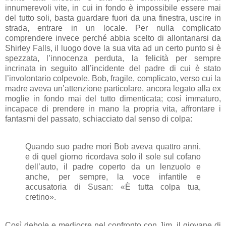
innumerevoli vite, in cui in fondo è impossibile essere mai
del tutto soli, basta guardare fuori da una finestra, uscire in
strada, entrare in un locale. Per nulla complicato
comprendere invece perché abbia scelto di allontanarsi da
Shirley Falls, il luogo dove la sua vita ad un certo punto si è
spezzata, l’innocenza perduta, la felicità per sempre
incrinata in seguito all’incidente del padre di cui è stato
l’involontario colpevole. Bob, fragile, complicato, verso cui la
madre aveva un’attenzione particolare, ancora legato alla ex
moglie in fondo mai del tutto dimenticata; così immaturo,
incapace di prendere in mano la propria vita, affrontare i
fantasmi del passato, schiacciato dal senso di colpa:
Quando suo padre morì Bob aveva quattro anni,
e di quel giorno ricordava solo il sole sul cofano
dell’auto, il padre coperto da un lenzuolo e
anche, per sempre, la voce infantile e
accusatoria di Susan: «È tutta colpa tua,
cretino».
Così debole e mediocre nel confronto con Jim, il giovane di