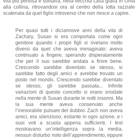
vita più penosa e solitaria, nella vecchia casa gialla in cima
alla collina, ritrovandosi ora al centro della lotta razziale
scatenata da quel figlio introverso che non riesce a capire.
Per quasi tutti i diciannove anni della vita di
Zachary, Susan si era comportata come ogni
genitore quando i propri figli si rivelano molto
diversi da quel che aveva immaginato: aveva
continuato a fingere, sperando disperatamente
che per il suo sarebbe andata a finire bene.
Crescendo sarebbe diventato se stesso, si
sarebbe fatto degli amici e avrebbe trovato un
posto nel mondo. Crescendo sarebbe diventato
se stesso, gli sarebbe passata... Infinite
variazioni di questo concetto si erano snodate
nella mente di Susan durante le notti insonni. Ma
la sua mente aveva conservato anche
l’inesorabile pulsare del dubbio: Zach non aveva
amici, era silenzioso, esitante in ogni azione, e i
suoi voti a scuola appena sufficienti. I test
mostravano un’intelligenza sopra la media,
nessun disturbo noto dell’apprendimento, eppure