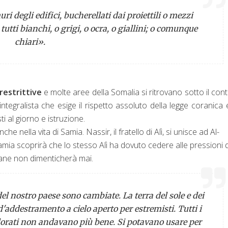
i degli edifici, bucherellati dai proiettili o mezzi
tutti bianchi, o grigi, o ocra, o giallini; o comunque
chiari
».
restrittive
e molte aree della Somalia si ritrovano sotto il cont
integralista che esige il rispetto assoluto della legge coranica 
i al giorno e istruzione.
e nella vita di Samia. Nassir, il fratello di Alì, si unisce ad Al-
 scoprirà che lo stesso Alì ha dovuto cedere alle pressioni d
vane non dimenticherà mai.
del nostro paese sono cambiate. La terra del sole e dei
'addestramento a cielo aperto per estremisti. Tutti i
orati non andavano più bene. Si potavano usare per