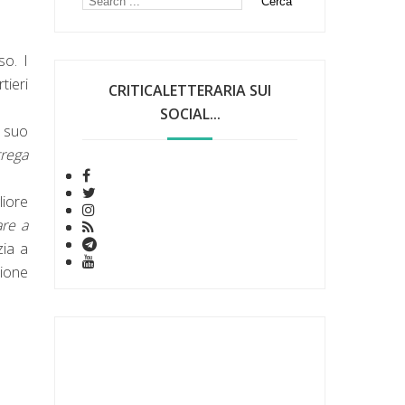
so. I
tieri
CRITICALETTERARIA SUI
SOCIAL...
l suo
rega
liore
are a
zia a
pione