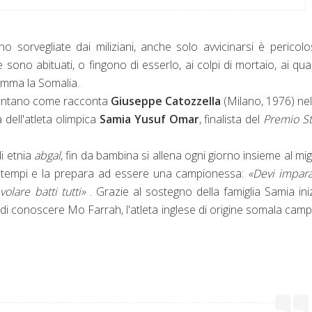
 sorvegliate dai miliziani, anche solo avvicinarsi è pericolo
 sono abituati, o fingono di esserlo, ai colpi di mortaio, ai quar
fiamma la Somalia.
 lontano come racconta
Giuseppe Catozzella
(Milano, 1976) ne
ta dell'atleta olimpica
Samia Yusuf Omar
, finalista del
Premio St
di etnia
abgal
, fin da bambina si allena ogni giorno insieme al mig
e i tempi e la prepara ad essere una campionessa:
«Devi impar
olare batti tutti
»
. Grazie al sostegno della famiglia Samia ini
no di conoscere Mo Farrah, l'atleta inglese di origine somala cam