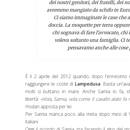
dei nostri genitori, dei fratelli, dei 
avremmo mangiato da schifo in Europ
Ci siamo immaginate le case che a
doccia. La moquette per terra oppure il
chi sognava di fare l'avvocato, chi 
voleva soltanto una famiglia. Ci t
pensavamo anche alle cose pr
È il 2 aprile del 2012 quando, dopo l'ennesimo 
raggiungere le coste di
Lampedusa
. Basta un'ava
molti si buttano in mare. Anche Samia lo fa, s
libertà:
«Vola, Samia, vola come il cavallo alato fa n
Hodan apposta per lei
Per Samia manca poco alla meta dopo mesi di Vi
italiani
Oggi il ricordo di Samia sta facendo il giro del