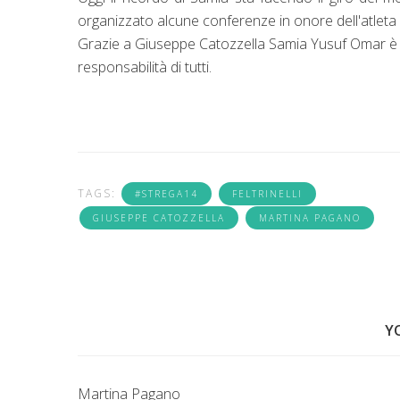
organizzato alcune conferenze in onore dell'atleta 
Grazie a Giuseppe Catozzella Samia Yusuf Omar è d
responsabilità di tutti.
TAGS:
#STREGA14
FELTRINELLI
GIUSEPPE CATOZZELLA
MARTINA PAGANO
Y
Martina Pagano