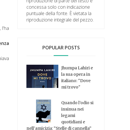
riproduzione di parte del testo è
concessa solo con indicazione
puntuale della fonte. È vietata la
riproduzione integrale del pezzo.
 l'ha
senza
POPULAR POSTS
hiava
Jhumpa Lahiri e
la sua opera in
italiano: "Dove
mi trovo"
Quando l’odio si
insinua nei
legami
quotidiani e
nell’amicizia: “Stelle di cannella”