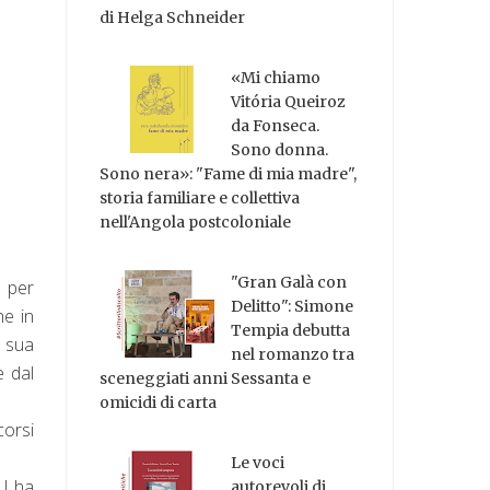
di Helga Schneider
«Mi chiamo
Vitória Queiroz
da Fonseca.
Sono donna.
Sono nera»: "Fame di mia madre",
storia familiare e collettiva
nell'Angola postcoloniale
"Gran Galà con
o per
Delitto": Simone
he in
Tempia debutta
a sua
nel romanzo tra
e dal
sceneggiati anni Sessanta e
omicidi di carta
corsi
Le voci
NU ha
autorevoli di