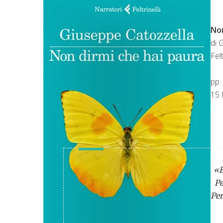
Non
di 
Felt
pp.
15 
«E
Pe
Per