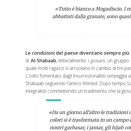
«
Tutto è bianco a Mogadiscio. I mur
abbattuti dalla granate, sono quasi 
Le condizioni del paese diventano sempre più 
di
Al-Shabaab
, letteralmente
i giovani
, un gruppo 
quale molti ragazzi si arruolano in cambio di tre past
L'odio fomentato dagli insurrezionalisti serpeggia anch
Shabaab seguendo l'amico Ahmed. Dopo tempo Samia
integralisti commettendo un tradimento che la gio
«
Da un giorno all'altro le tradizioni 
colori si è trasformata in un campo d
nostri
garbasar
, i
jamar
, gli
hijab
col