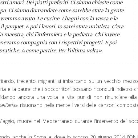
nostri amori. Dei piatti preferiti. Ci siamo chieste come
a. Ci siamo domandate come sarebbe stata la gente.
vremmo avuto. Le cucine. I bagni con la vasca e la
 parquet. E poi i lavori. Io sarei stata un'atleta. C'era
la maestra, chi l'infermiera e la pediatra. Chi invece
enevamo compagnia con i rispettivi progetti. E poi
atiche. A come partire. Per l'ultima volta».
ritardo, trecento migranti si imbarcano su un vecchio mezz
ria e la paura che i soccorritori possano ricondurli indietro c
fidando ancora una volta la vita pur di non rinunciare all
ell'aria».
risuonano nella mente i versi delle canzoni compost
aggio, muore nel Mediterraneo durante l'intervento dei soc
 mondo, anche in Somalia, dove lo scorso 20 giugno 2014 l'O