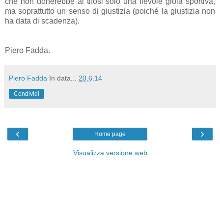
che non donerebbe ai tifosi solo una fievole gioia sportiva,
ma soprattutto un senso di giustizia (poiché la giustizia non
ha data di scadenza).
Piero Fadda.
Piero Fadda
In data...
20.6.14
Condividi
‹
›
Home page
Visualizza versione web