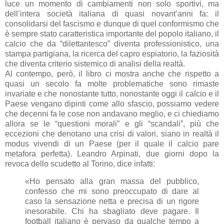
luce un momento di cambiamenti non solo sportivi, ma
dell’intera società italiana di quasi novant’anni fa: il
consolidarsi del fascismo e dunque di quel conformismo che
è sempre stato caratteristica importante del popolo italiano, il
calcio che da “dilettantesco” diventa professionistico, una
stampa partigiana, la ricerca del capro espiatorio, la faziosità
che diventa criterio sistemico di analisi della realtà.
Al contempo, però, il libro ci mostra anche che rispetto a
quasi un secolo fa molte problematiche sono rimaste
invariate e che nonostante tutto, nonostante oggi il calcio e il
Paese vengano dipinti come allo sfascio, possiamo vedere
che decenni fa le cose non andavano meglio, e ci chiediamo
allora se le “questioni morali” e gli “scandali”, più che
eccezioni che denotano una crisi di valori, siano in realtà il
modus vivendi di un Paese (per il quale il calcio pare
metafora perfetta). Leandro Arpinati, due giorni dopo la
revoca dello scudetto al Torino, dice infatti:
«Ho pensato alla gran massa del pubblico,
confesso che mi sono preoccupato di dare al
caso la sensazione netta e precisa di un rigore
inesorabile. Chi ha sbagliato deve pagare. Il
football italiano è pervaso da qualche tempo a