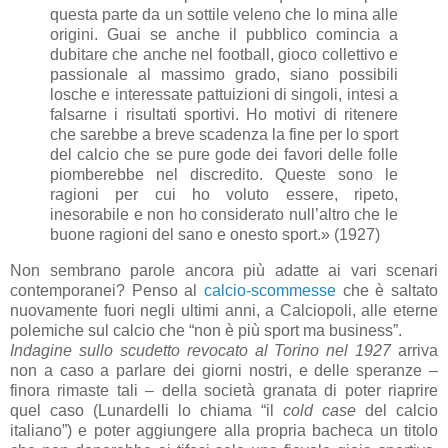
questa parte da un sottile veleno che lo mina alle
origini. Guai se anche il pubblico comincia a
dubitare che anche nel football, gioco collettivo e
passionale al massimo grado, siano possibili
losche e interessate pattuizioni di singoli, intesi a
falsarne i risultati sportivi. Ho motivi di ritenere
che sarebbe a breve scadenza la fine per lo sport
del calcio che se pure gode dei favori delle folle
piomberebbe nel discredito. Queste sono le
ragioni per cui ho voluto essere, ripeto,
inesorabile e non ho considerato null’altro che le
buone ragioni del sano e onesto sport.» (1927)
Non sembrano parole ancora più adatte ai vari scenari
contemporanei? Penso al
calcio-scommesse
che è saltato
nuovamente fuori negli ultimi anni, a Calciopoli, alle eterne
polemiche sul calcio che “non è più sport ma business”.
Indagine sullo scudetto revocato al Torino nel 1927
arriva
non a caso a parlare dei giorni nostri, e delle speranze –
finora rimaste tali – della società granata di poter riaprire
quel caso (Lunardelli lo chiama “il
cold case
del calcio
italiano”) e poter aggiungere alla propria bacheca un titolo