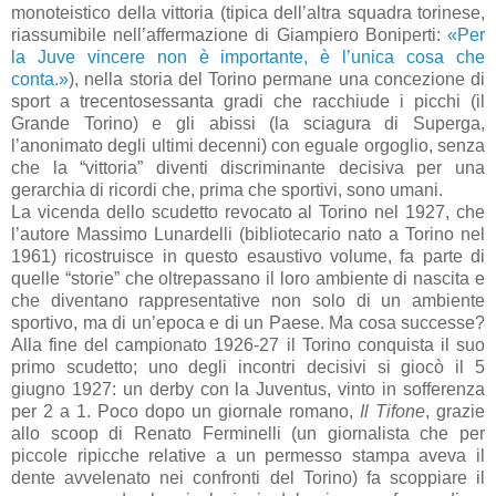
monoteistico della vittoria (tipica dell’altra squadra torinese,
riassumibile nell’affermazione di Giampiero Boniperti:
«Per
la Juve vincere non è importante, è l’unica cosa che
conta.»
), nella storia del Torino permane una concezione di
sport a trecentosessanta gradi che racchiude i picchi (il
Grande Torino) e gli abissi (la sciagura di Superga,
l’anonimato degli ultimi decenni) con eguale orgoglio, senza
che la “vittoria” diventi discriminante decisiva per una
gerarchia di ricordi che, prima che sportivi, sono umani.
La vicenda dello scudetto revocato al Torino nel 1927, che
l’autore Massimo Lunardelli (bibliotecario nato a Torino nel
1961) ricostruisce in questo esaustivo volume, fa parte di
quelle “storie” che oltrepassano il loro ambiente di nascita e
che diventano rappresentative non solo di un ambiente
sportivo, ma di un’epoca e di un Paese. Ma cosa successe?
Alla fine del campionato 1926-27 il Torino conquista il suo
primo scudetto; uno degli incontri decisivi si giocò il 5
giugno 1927: un derby con la Juventus, vinto in sofferenza
per 2 a 1. Poco dopo un giornale romano,
Il Tifone
, grazie
allo scoop di Renato Ferminelli (un giornalista che per
piccole ripicche relative a un permesso stampa aveva il
dente avvelenato nei confronti del Torino) fa scoppiare il