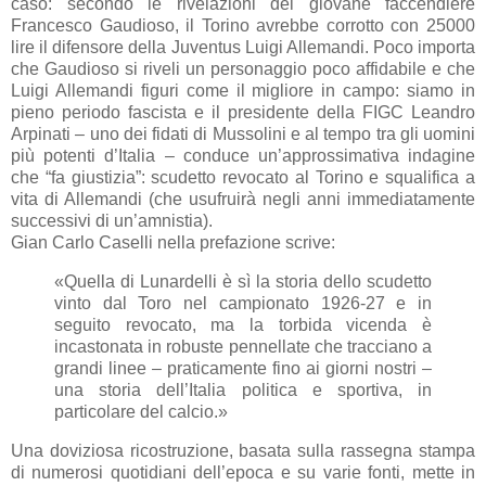
caso: secondo le rivelazioni del giovane faccendiere
Francesco Gaudioso, il Torino avrebbe corrotto con 25000
lire il difensore della Juventus Luigi Allemandi. Poco importa
che Gaudioso si riveli un personaggio poco affidabile e che
Luigi Allemandi figuri come il migliore in campo: siamo in
pieno periodo fascista e il presidente della FIGC Leandro
Arpinati – uno dei fidati di Mussolini e al tempo tra gli uomini
più potenti d’Italia – conduce un’approssimativa indagine
che “fa giustizia”: scudetto revocato al Torino e squalifica a
vita di Allemandi (che usufruirà negli anni immediatamente
successivi di un’amnistia).
Gian Carlo Caselli nella prefazione scrive:
«Quella di Lunardelli è sì la storia dello scudetto
vinto dal Toro nel campionato 1926-27 e in
seguito revocato, ma la torbida vicenda è
incastonata in robuste pennellate che tracciano a
grandi linee – praticamente fino ai giorni nostri –
una storia dell’Italia politica e sportiva, in
particolare del calcio.»
Una doviziosa ricostruzione, basata sulla rassegna stampa
di numerosi quotidiani dell’epoca e su varie fonti, mette in