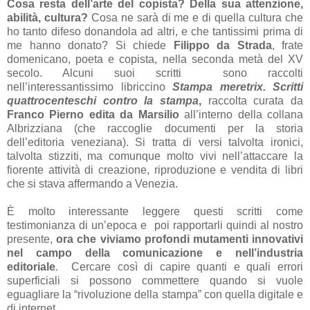
Cosa resta dell’arte del copista? Della sua attenzione,
abilità, cultura?
Cosa ne sarà di me e di quella cultura che
ho tanto difeso donandola ad altri, e che tantissimi prima di
me hanno donato? Si chiede
Filippo da Strada
, frate
domenicano, poeta e copista, nella seconda metà del XV
secolo. Alcuni suoi scritti sono raccolti
nell’interessantissimo libriccino
Stampa meretrix. Scritti
quattrocenteschi contro la stampa
,
raccolta curata da
Franco Pierno edita da Marsilio
all’interno della collana
Albrizziana (che raccoglie documenti per la storia
dell’editoria veneziana). Si tratta di versi talvolta ironici,
talvolta stizziti, ma comunque molto vivi nell’attaccare la
fiorente attività di creazione, riproduzione e vendita di libri
che si stava affermando a Venezia.
È molto interessante leggere questi scritti come
testimonianza di un’epoca e poi rapportarli quindi al nostro
presente,
ora che viviamo profondi mutamenti innovativi
nel campo della comunicazione e nell’industria
editoriale
. Cercare così di capire quanti e quali errori
superficiali si possono commettere quando si vuole
eguagliare la “rivoluzione della stampa” con quella digitale e
di internet.