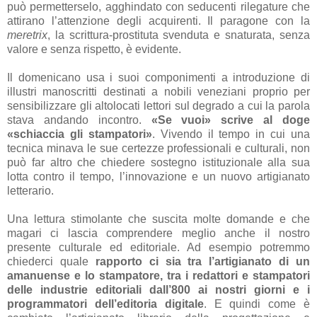
può permetterselo, agghindato con seducenti rilegature che
attirano l’attenzione degli acquirenti. Il paragone con la
meretrix
, la scrittura-prostituta svenduta e snaturata, senza
valore e senza rispetto, è evidente.
Il domenicano usa i suoi componimenti a introduzione di
illustri manoscritti destinati a nobili veneziani proprio per
sensibilizzare gli altolocati lettori sul degrado a cui la parola
stava andando incontro.
«Se vuoi» scrive al doge
«schiaccia gli stampatori»
. Vivendo il tempo in cui una
tecnica minava le sue certezze professionali e culturali, non
può far altro che chiedere sostegno istituzionale alla sua
lotta contro il tempo, l’innovazione e un nuovo artigianato
letterario.
Una lettura stimolante che suscita molte domande e che
magari ci lascia comprendere meglio anche il nostro
presente culturale ed editoriale. Ad esempio potremmo
chiederci quale
rapporto ci sia tra l’artigianato di un
amanuense e lo stampatore, tra i redattori e stampatori
delle industrie editoriali dall’800 ai nostri giorni e i
programmatori dell’editoria digitale
. E quindi come è