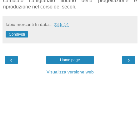
cambiato l’artigianato librario della progettazione e
riproduzione nel corso dei secoli.
fabio mercanti
In data...
23.5.14
Condividi
‹
›
Home page
Visualizza versione web