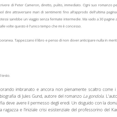
crivere di Peter Cameron, diretto, pulito, immediato. Ogni suo romanzo p
uol dire attraversare mari di sentimenti fino all'approdo dell'ultima pagin
otessi sarebbe un viaggio senza fermate intermedie. Ma vado a 30 pagine a
 alle volte questo è l'unico tempo che mi è concesso.
poranea. Tappezzano il libro e penso di non dover anticipare nulla in meri
 testo.
ttorando imbranato e ancora non pienamente scaltro come i 
a biografia di Jules Gund, autore del romanzo
La gondola.
L'aut
afia deve avere il permesso degli eredi. Un disguido con la do
sua ragazza e l'iniziale crisi esistenziale del professorino del K