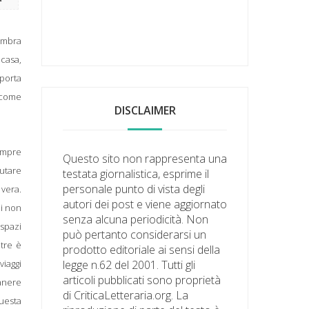
'ombra
 casa,
 porta
, come
DISCLAIMER
sempre
Questo sito non rappresenta una
utare
testata giornalistica, esprime il
personale punto di vista degli
 vera.
autori dei post e viene aggiornato
di non
senza alcuna periodicità. Non
 spazi
può pertanto considerarsi un
ltre è
prodotto editoriale ai sensi della
viaggi
legge n.62 del 2001. Tutti gli
articoli pubblicati sono proprietà
anere
di CriticaLetteraria.org. La
questa