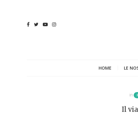
HOME
LE NO
in
Il vi