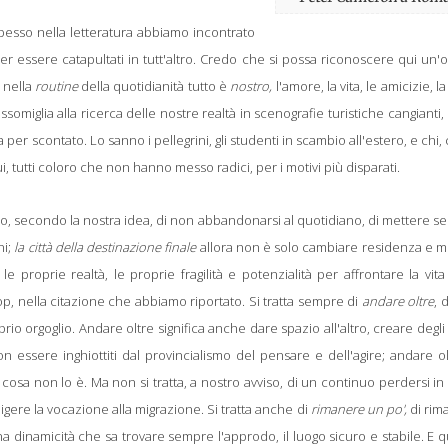
Spesso nella letteratura abbiamo incontrato
per essere catapultati in tutt'altro. Credo che si possa riconoscere qui un
 nella
routine
della quotidianità tutto è
nostro,
l'amore, la vita, le amicizie, la
ssomiglia alla ricerca delle nostre realtà in scenografie turistiche cangianti,
a per scontato. Lo sanno i pellegrini, gli studenti in scambio all'estero, e chi
, tutti coloro che non hanno messo radici, per i motivi più disparati.
roprio, secondo la nostra idea, di non abbandonarsi al quotidiano, di mettere 
ni;
la città della destinazione finale
allora non è solo cambiare residenza e m
le proprie realtà, le proprie fragilità e potenzialità per affrontare la vita
op, nella citazione che abbiamo riportato. Si tratta sempre di
andare oltre
, 
io orgoglio. Andare oltre significa anche dare spazio all'altro, creare degli
 non essere inghiottiti dal provincialismo del pensare e dell'agire; andare o
a non lo è. Ma non si tratta, a nostro avviso, di un continuo perdersi in 
ligere la vocazione alla migrazione. Si tratta anche di
rimanere un po',
di rim
a dinamicità che sa trovare sempre l'approdo, il luogo sicuro e stabile. E 