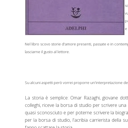
s
v
p
e
Nel libro scovo storie d'amore presenti, passate e in contem
lasciarne il gusto al lettore.
Su alcuni aspetti però vorrei proporre un'interpretazione del
La storia è semplice: Omar Razaghi, giovane do
colleghi, riceve la borsa di studio per scrivere un
quasi sconosciuto e per poterne scrivere la biogr
per la borsa di studio, l'acribia carrierista della 
fanno scattare la storia.