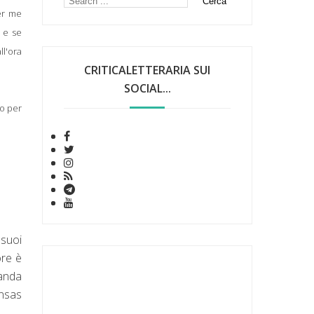
er me
a e se
ll'ora
CRITICALETTERARIA SUI
SOCIAL...
to per
suoi
ore è
manda
ansas