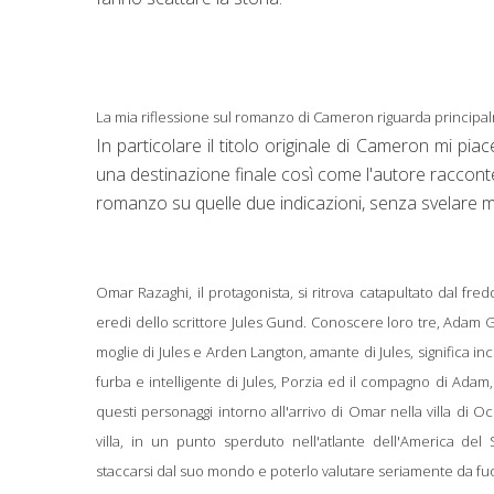
La mia riflessione sul romanzo di Cameron riguarda principalm
In particolare il titolo originale di Cameron mi piace
una destinazione finale così come l'autore racconterà
romanzo su quelle due indicazioni, senza svelare 
Omar Razaghi, il protagonista, si ritrova catapultato dal fr
eredi dello scrittore Jules Gund. Conoscere loro tre, Adam G
moglie di Jules e Arden Langton, amante di Jules, significa inco
furba e intelligente di Jules, Porzia ed il compagno di Adam
questi personaggi intorno all'arrivo di Omar nella villa di O
villa, in un punto sperduto nell'atlante dell'America de
staccarsi dal suo mondo e poterlo valutare seriamente da fuo