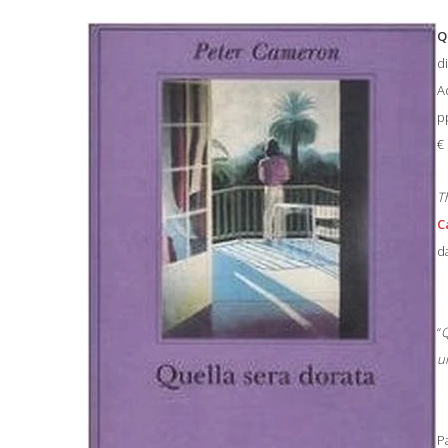
Q
d
A
p
€
T
C
d
“
Q
un
P