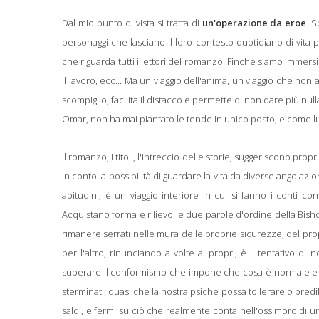
Dal mio punto di vista si tratta di
un'operazione da eroe
. 
personaggi che lasciano il loro contesto quotidiano di vita 
che riguarda tutti i lettori del romanzo. Finché siamo immersi
il lavoro, ecc... Ma un viaggio dell'anima, un viaggio che non a
scompiglio, facilita il distacco e permette di non dare più null
Omar, non ha mai piantato le tende in unico posto, e come lui
Il romanzo, i titoli, l'intreccio delle storie, suggeriscono p
in conto la possibilità di guardare la vita da diverse angolazio
abitudini, è un viaggio interiore in cui si fanno i conti con 
Acquistano forma e rilievo le due parole d'ordine della Bish
rimanere serrati nelle mura delle proprie sicurezze, del propr
per l'altro, rinunciando a volte ai propri, è il tentativo di
superare il conformismo che impone che cosa è normale e cos
sterminati, quasi che la nostra psiche possa tollerare o predi
saldi, e fermi su ciò che realmente conta nell'ossimoro di un