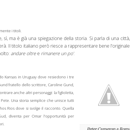
ente i titoli.
, sì, ma è già una spiegazione della storia. Si parla di una città,
. Il titolo italiano però riesce a rappresentare bene l'originale 
molto:
andare oltre
e
rimanere un po'
.
eddo Kansas in Uruguay dove resiedono i tre
und fratello dello scrittore, Caroline Gund,
ntrare anche altri personaggi: la figlioletta,
, Pete. Una storia semplice che unisce tutti
chos Rios dove si svolge il racconto. Quella
l Sud, diventa per Omar l'opportunità per
ri.
Peter Cameron a Rom