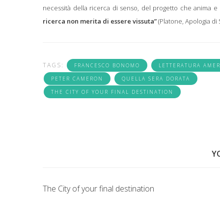
necessità della ricerca di senso, del progetto che anima e
ricerca non merita di essere vissuta”
(Platone, Apologia di 
TAGS:
FRANCESCO BONOMO
LETTERATURA AME
PETER CAMERON
QUELLA SERA DORATA
THE CITY OF YOUR FINAL DESTINATION
Y
The City of your final destination