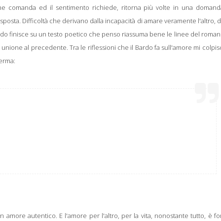
gione comanda ed il sentimento richiede, ritorna più volte in una domand
isposta. Difficoltà che derivano dalla incapacità di amare veramente l'altro, di
cordo finisce su un testo poetico che penso riassuma bene le linee del roman
n unione al precedente. Tra le riflessioni che il Bardo fa sull'amore mi colpi
ferma:
more autentico. E l'amore per l'altro, per la vita, nonostante tutto, è fo