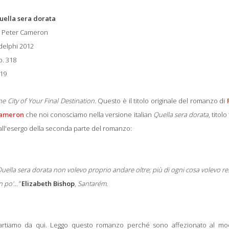
uella sera dorata
i Peter Cameron
delphi 2012
p. 318
 19
he City of Your Final Destination.
Questo è il titolo originale del romanzo di
ameron
che noi conosciamo nella versione italian
Quella sera dorata
, titolo
all'esergo della seconda parte del romanzo:
uella sera dorata non volevo proprio andare oltre; più di ogni cosa volevo re
 po'...”
Elizabeth
Bishop
,
Santarém.
artiamo da qui. Leggo questo romanzo perché sono affezionato al mo