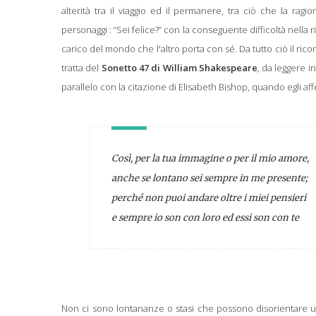
alterità tra il viaggio ed il permanere, tra ciò che la ra
personaggi : “Sei felice?” con la conseguente difficoltà nella r
carico del mondo che l'altro porta con sé. Da tutto ciò il ri
tratta del
Sonetto 47 di William Shakespeare
, da leggere i
parallelo con la citazione di Elisabeth Bishop, quando egli af
Così, per la tua immagine o per il mio amore,
anche se lontano sei sempre in me presente;
perché non puoi andare oltre i miei pensieri
e sempre io son con loro ed essi son con te
Non ci sono lontananze o stasi che possono disorientare un a