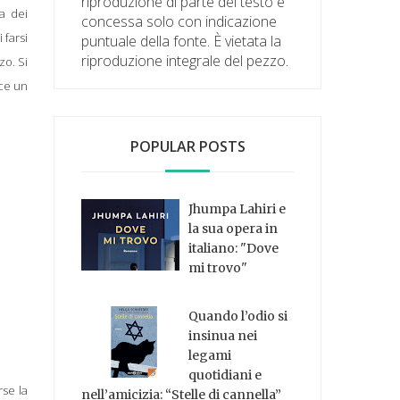
riproduzione di parte del testo è
a dei
concessa solo con indicazione
 farsi
puntuale della fonte. È vietata la
riproduzione integrale del pezzo.
zo. Si
sce un
POPULAR POSTS
Jhumpa Lahiri e
la sua opera in
italiano: "Dove
mi trovo"
Quando l’odio si
insinua nei
legami
quotidiani e
rse la
nell’amicizia: “Stelle di cannella”