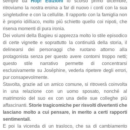
sempre da
Hop! Edizioni
lo scorso primo dicembre,
ritroviamo la nostra eroina a far di nuovo i conti con la sua
singletudine
e con la cellulite. Il rapporto con la famiglia non
è proprio idilliaco, molto più schietto quello coi nipoti, che
riserva momenti di pura ironia.
Dei volumi della Bagieu si apprezza molto lo stile episodico
di certe vignette e soprattutto la continuità della storia, il
delinearsi dei personaggi che ruotano attorno alla
protagonista senza per questo avere contorni troppo netti;
questo stile narrativo permette di concentrarsi
esclusivamente su
Joséphine, vederla ripetere degli errori,
pur consapevolmente.
Stavolta, grazie ad un amico comune, si ritroverà coinvolta
in una relazione con un uomo sposato, nonché al
matrimonio del suo ex con una delle sue colleghe più
affascinanti.
Storie tragicomiche per risvolti divertenti che
lasciano molto a cui pensare, in merito a certi rapporti
sentimentali.
E poi la vicenda di un trasloco, che sa di cambiamento