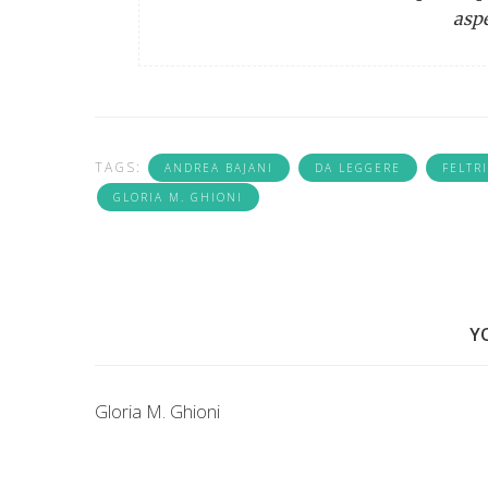
aspe
TAGS:
ANDREA BAJANI
DA LEGGERE
FELTR
GLORIA M. GHIONI
Y
Gloria M. Ghioni