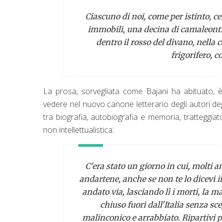
Ciascuno di noi, come per istinto, c
immobili, una decina di camaleonti 
dentro il rosso del divano, nella c
frigorifero, 
La prosa, sorvegliata come Bajani ha abituato,
vedere nel nuovo canone letterario degli autori degl
tra biografia, autobiografia e memoria, tratteggiat
non intellettualistica:
C'era stato un giorno in cui, molti an
andartene, anche se non te lo dicevi in
andato via, lasciando lì i morti, la m
chiuso fuori dall'Italia senza sc
malinconico e arrabbiato. Ripartivi p