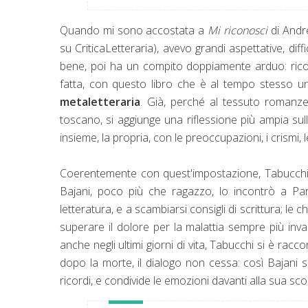
Quando mi sono accostata a
Mi riconosci
di Andre
su CriticaLetteraria), avevo grandi aspettative, di
bene, poi ha un compito doppiamente arduo: riconfe
fatta, con questo libro che è al tempo stesso 
metaletteraria
. Già, perché al tessuto romanzes
toscano, si aggiunge una riflessione più ampia sulla
insieme, la propria, con le preoccupazioni, i crismi
Coerentemente con quest'impostazione, Tabucchi c
Bajani, poco più che ragazzo, lo incontrò a Pa
letteratura, e a scambiarsi consigli di scrittura; 
superare il dolore per la malattia sempre più inval
anche negli ultimi giorni di vita, Tabucchi si è racc
dopo la morte, il dialogo non cessa: così Bajani si 
ricordi, e condivide le emozioni davanti alla sua s