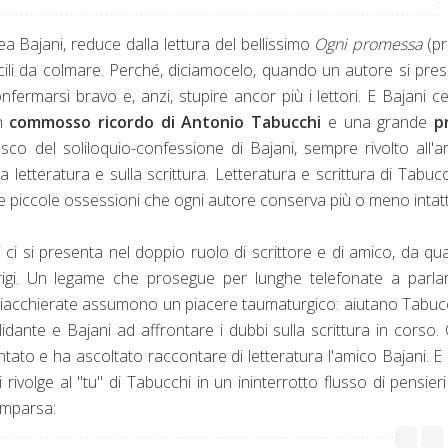
a Bajani, reduce dalla lettura del bellissimo
Ogni promessa
(pr
fficili da colmare. Perché, diciamocelo, quando un autore si pre
rmarsi bravo e, anzi, stupire ancor più i lettori. E Bajani ce
un
commosso ricordo di Antonio Tabucchi
e una grande
p
co del soliloquio-confessione di Bajani, sempre rivolto all'ar
 letteratura e sulla scrittura. Letteratura e scrittura di Tabucc
, le piccole ossessioni che ogni autore conserva più o meno intat
i si presenta nel doppio ruolo di scrittore e di amico, da q
rigi. Un legame che prosegue per lunghe telefonate a parla
le chiacchierate assumono un piacere taumaturgico: aiutano Tabuc
idante e Bajani ad affrontare i dubbi sulla scrittura in corso. 
ontato e ha ascoltato raccontare di letteratura l'amico Bajani. E 
rivolge al "tu" di Tabucchi in un ininterrotto flusso di pensieri
comparsa: