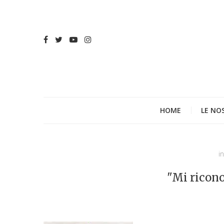
HOME
LE NO
i
"Mi ricono