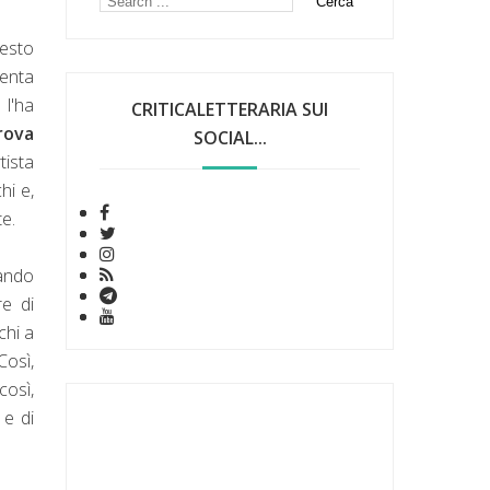
esto
senta
 l'ha
CRITICALETTERARIA SUI
rova
SOCIAL...
tista
hi e,
te.
uando
re di
chi a
Così,
così,
 e di