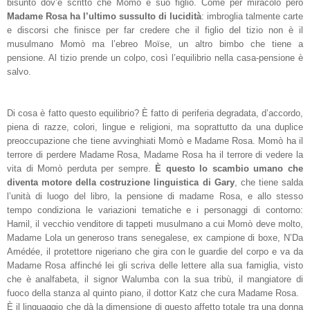
bisunto dov’è scritto che Momò è suo figlio. Come per miracolo però
Madame Rosa ha l’ultimo sussulto di lucidità
: imbroglia talmente carte
e discorsi che finisce per far credere che il figlio del tizio non è il
musulmano Momò ma l’ebreo Moïse, un altro bimbo che tiene a
pensione. Al tizio prende un colpo, così l’equilibrio nella casa-pensione è
salvo.
Di cosa è fatto questo equilibrio? È fatto di periferia degradata, d’accordo,
piena di razze, colori, lingue e religioni, ma soprattutto da una duplice
preoccupazione che tiene avvinghiati Momò e Madame Rosa. Momò ha il
terrore di perdere Madame Rosa, Madame Rosa ha il terrore di vedere la
vita di Momò perduta per sempre.
È questo lo scambio umano che
diventa motore della costruzione linguistica di Gary
, che tiene salda
l’unità di luogo del libro, la pensione di madame Rosa, e allo stesso
tempo condiziona le variazioni tematiche e i personaggi di contorno:
Hamil, il vecchio venditore di tappeti musulmano a cui Momò deve molto,
Madame Lola un generoso trans senegalese, ex campione di boxe, N’Da
Amédée, il protettore nigeriano che gira con le guardie del corpo e va da
Madame Rosa affinché lei gli scriva delle lettere alla sua famiglia, visto
che è analfabeta, il signor Walumba con la sua tribù, il mangiatore di
fuoco della stanza al quinto piano, il dottor Katz che cura Madame Rosa.
È il linguaggio che dà la dimensione di questo affetto totale tra una donna