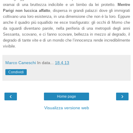
oramai di una bruttezza indicibile e un bimbo da lei protetto.
Mentre
Parigi non luccica affatto
, dispersa in grandi palazzi dove gli immigrati
coltivano una loro esistenza, in una dimensione che non è la loro. Eppure
anche il quadro più squallido ne esce trasfigurato: gli occhi di Momo che
da sguardi diventano parole, nella periferia di una metropoli degli anni
Sessanta, scovano, e ci fanno scovare, bellezza in mezzo al degrado, il
degrado di tante vite e di un mondo che l’innocenza rende incredibilmente
vivibile.
Marco Caneschi
In data...
18.4.13
Condividi
‹
›
Home page
Visualizza versione web