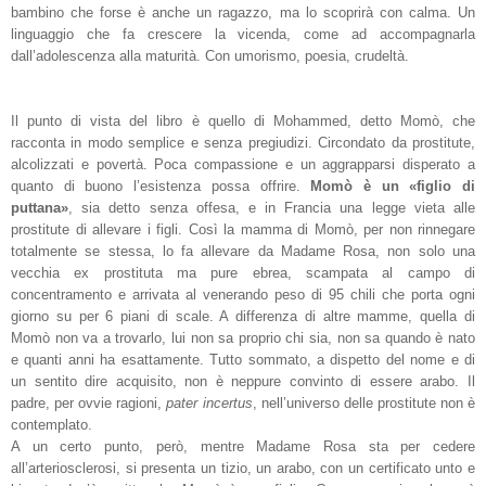
bambino che forse è anche un ragazzo, ma lo scoprirà con calma. Un
linguaggio che fa crescere la vicenda, come ad accompagnarla
dall’adolescenza alla maturità. Con umorismo, poesia, crudeltà.
Il punto di vista del libro è quello di Mohammed, detto Momò, che
racconta in modo semplice e senza pregiudizi. Circondato da prostitute,
alcolizzati e povertà. Poca compassione e un aggrapparsi disperato a
quanto di buono l’esistenza possa offrire.
Momò è un «figlio di
puttana»
, sia detto senza offesa, e in Francia una legge vieta alle
prostitute di allevare i figli. Così la mamma di Momò, per non rinnegare
totalmente se stessa, lo fa allevare da Madame Rosa, non solo una
vecchia ex prostituta ma pure ebrea, scampata al campo di
concentramento e arrivata al venerando peso di 95 chili che porta ogni
giorno su per 6 piani di scale. A differenza di altre mamme, quella di
Momò non va a trovarlo, lui non sa proprio chi sia, non sa quando è nato
e quanti anni ha esattamente. Tutto sommato, a dispetto del nome e di
un sentito dire acquisito, non è neppure convinto di essere arabo. Il
padre, per ovvie ragioni,
pater incertus
, nell’universo delle prostitute non è
contemplato.
A un certo punto, però, mentre Madame Rosa sta per cedere
all’arteriosclerosi, si presenta un tizio, un arabo, con un certificato unto e