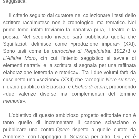
saggistica.
Il criterio seguito dal curatore nel collezionare i testi dello
scrittore racalmutese non è cronologico, ma tematico. Nel
primo tomo infatti troviamo la narrativa pura, il teatro e la
poesia. Nel secondo invece sarà pubblicata quella che
Squillacioti definisce come «produzione impura» (XXI).
Sono testi come
Le parrocchie di Regalpietra
,
1912+1
o
L'Affaire Moro
, «in cui l'intento saggistico si avvale di
elementi narrativi e la scrittura si segnala per una raffinata
elaborazione letteraria e retorica». Tra i due volumi farà da
cuscinetto una «sezione» (XXII) che raccoglie
Nero su nero
,
il diario pubblico di Sciascia, e
Occhio di capra
, proponendo
«due valenze diverse ma complementari del termine
memoria
».
L'obiettivo di questo ambizioso progetto editoriale non è
tanto quello di incrementare il canone sciasciano o
pubblicare una contro-
Opere
rispetto a quelle curate da
Ambroise, con l'appoggio di Sciascia per altro. Qui, ed è