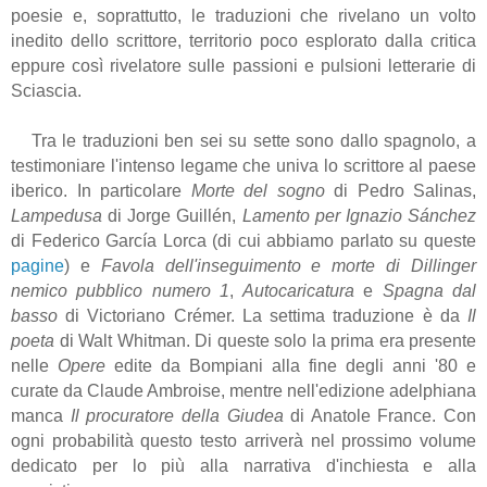
poesie e, soprattutto, le traduzioni che rivelano un volto
inedito dello scrittore, territorio poco esplorato dalla critica
eppure così rivelatore sulle passioni e pulsioni letterarie di
Sciascia.
Tra le traduzioni ben sei su sette sono dallo spagnolo, a
testimoniare l'intenso legame che univa lo scrittore al paese
iberico. In particolare
Morte del sogno
di Pedro Salinas,
Lampedusa
di Jorge Guillén,
Lamento per Ignazio Sánchez
di Federico García Lorca (di cui abbiamo parlato su queste
pagine
) e
Favola dell'inseguimento e morte di Dillinger
nemico pubblico numero 1
,
Autocaricatura
e
Spagna dal
basso
di Victoriano Crémer. La settima traduzione è da
Il
poeta
di Walt Whitman. Di queste solo la prima era presente
nelle
Opere
edite da Bompiani alla fine degli anni '80 e
curate da Claude Ambroise, mentre nell'edizione adelphiana
manca
Il procuratore della Giudea
di Anatole France. Con
ogni probabilità questo testo arriverà nel prossimo volume
dedicato per lo più alla narrativa d'inchiesta e alla