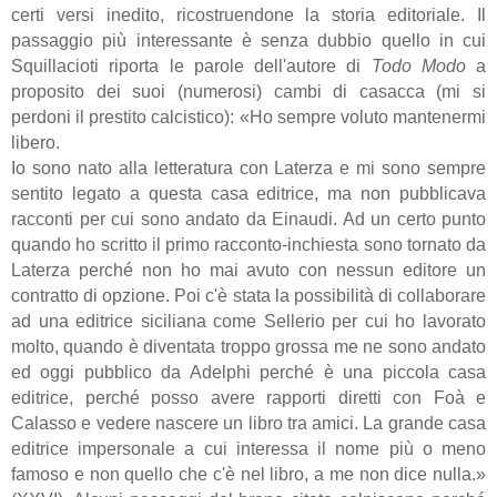
certi versi inedito, ricostruendone la storia editoriale. Il
passaggio più interessante è senza dubbio quello in cui
Squillacioti riporta le parole dell'autore di
Todo Modo
a
proposito dei suoi (numerosi) cambi di casacca (mi si
perdoni il prestito calcistico): «Ho sempre voluto mantenermi
libero.
Io sono nato alla letteratura con Laterza e mi sono sempre
sentito legato a questa casa editrice, ma non pubblicava
racconti per cui sono andato da Einaudi. Ad un certo punto
quando ho scritto il primo racconto-inchiesta sono tornato da
Laterza perché non ho mai avuto con nessun editore un
contratto di opzione. Poi c'è stata la possibilità di collaborare
ad una editrice siciliana come Sellerio per cui ho lavorato
molto, quando è diventata troppo grossa me ne sono andato
ed oggi pubblico da Adelphi perché è una piccola casa
editrice, perché posso avere rapporti diretti con Foà e
Calasso e vedere nascere un libro tra amici. La grande casa
editrice impersonale a cui interessa il nome più o meno
famoso e non quello che c'è nel libro, a me non dice nulla.»