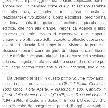
(XXVI). Alcuni passaggi del brano citato colpiscono perché
ancora oggi un pensiero come quello sciasciano sarebbe
controtendenza, antimoderno (nel senso opposto a
reazionario) e rivoluzionario. Uomo e scrittore libero non ha
mai firmato contratti di opzione; più incline alla piccola casa
editrice, che non alla grande. Perché da Adelphi il libro
nasceva tra amici, ovvero si conservava quel rapporto
umano che è alla base della letteratura, affinché questa non
diventi un'industria. Nel tempo in cui viviamo, le parole di
Sciascia suonano come un grido di indipendenza e libertà
che è difficile riscontrare altrove. La coerenza dello scrittore
e la sua integrità morale dovrebbero essere da esempio per
tutti: dagli scrittori esordienti a quelli affermati, fino a noi
critici.
Ma veniamo ai testi. In questo primo volume ritroviamo i
classici della narrativa sciasciana:
Gli zii di Sicilia
,
Contesto,
Todo Modo, Porte Aperte, A ciascuno il suo, Candido, Il
giorno della civetta
e
Il consiglio d'Egitto
; i
Racconti dispersi
(1947-1986)
; il teatro e i dialoghi, tra cui
L'Onorevole
che
tanto avrebbe da insegnare ai politici di oggi e domani; le