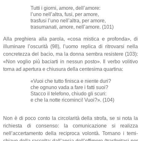
Tutti i giorni, amore, dell’amore:
l’uno nell’altra, fusi, per amore,
trasfusi l’uno nell’altra, per amore,
trasumanati, amore, nell’amore. (101)
Alla preghiera alla parola, «cosa mistica e profonda», di
illuminare l’oscurità (98), l’uomo replica di ritrovarsi nella
concretezza del bacio, ma la donna sembra resistere (103):
«Non voglio più baciarti in nessun posto». Il verbo volitivo
torna ad apertura e chiusura della centesima quartina:
«Vuoi che tutto finisca e niente duri?
che ognuno vada a fare i fatti suoi?
Stacco il telefono, chiudo gli scuri:
e che la notte ricominci! Vuoi?». (104)
Non è di poco conto la circolarità della strofa, se si nota la
richiesta di consenso: la comunicazione si realizza
nell’accertamento della reciproca volontà. Tornano i temi-
chiave della raccolta: dall’ansia dell’effimero (trasferitasi per