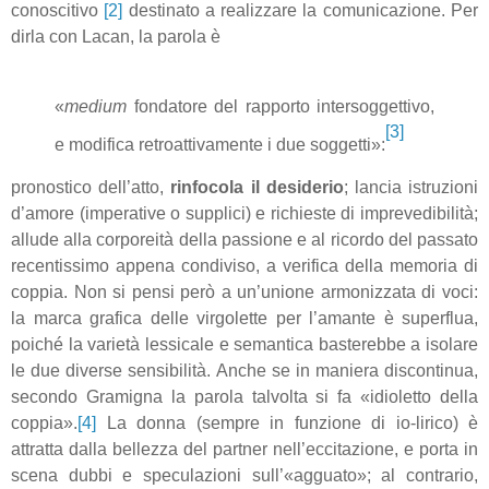
conoscitivo
[2]
destinato a realizzare la comunicazione. Per
dirla con Lacan, la parola è
«
medium
fondatore del rapporto intersoggettivo,
[3]
e modifica retroattivamente i due soggetti»:
pronostico dell’atto,
rinfocola il desiderio
; lancia istruzioni
d’amore (imperative o supplici) e richieste di imprevedibilità;
allude alla corporeità della passione e al ricordo del passato
recentissimo appena condiviso, a verifica della memoria di
coppia. Non si pensi però a un’unione armonizzata di voci:
la marca grafica delle virgolette per l’amante è superflua,
poiché la varietà lessicale e semantica basterebbe a isolare
le due diverse sensibilità. Anche se in maniera discontinua,
secondo Gramigna la parola talvolta si fa «idioletto della
coppia».
[4]
La donna (sempre in funzione di io-lirico) è
attratta dalla bellezza del partner nell’eccitazione, e porta in
scena dubbi e speculazioni sull’«agguato»; al contrario,