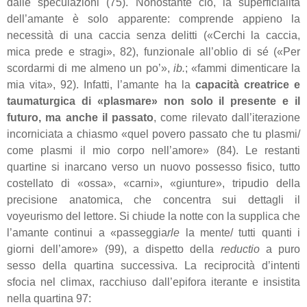
dalle speculazioni (75). Nonostante ciò, la superficialità
dell’amante è solo apparente: comprende appieno la
necessità di una caccia senza delitti («Cerchi la caccia,
mica prede e stragi», 82), funzionale all’oblio di sé («Per
scordarmi di me almeno un po’»,
ib.
; «fammi dimenticare la
mia vita», 92). Infatti, l’amante ha la
capacità creatrice e
taumaturgica di «plasmare» non solo il presente e il
futuro, ma anche il passato
, come rilevato dall’iterazione
incorniciata a chiasmo «quel povero passato che tu plasmi/
come plasmi il mio corpo nell’amore» (84). Le restanti
quartine si inarcano verso un nuovo possesso fisico, tutto
costellato di «ossa», «carni», «giunture», tripudio della
precisione anatomica, che concentra sui dettagli il
voyeurismo del lettore. Si chiude la notte con la supplica che
l’amante continui a «passeggia
rle
la mente/ tutti quanti i
giorni dell’amore» (99), a dispetto della
reductio
a puro
sesso della quartina successiva. La reciprocità d’intenti
sfocia nel climax, racchiuso dall’epifora iterante e insistita
nella quartina 97: