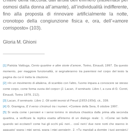
osmosi dalla donna all’amante), all’individualità indifferente,
fino alla proposta di rinnovare artificialmente la notte,
cronotopo della congiunzione fisica e, ora, dell’«amore
corrisposto» (103).
Gloria M. Ghioni
[1]
Patrizia Valduga,
Cento quartine e altre storie d’amore
, Torino, Einaudi, 1997. Da questo
momento, per maggiore funzionalità, si segnaleranno tra parentesi nel corpo del testo la
pagina da cui è tratta la citazione.
[2]
«In un movimento di altalena, di scambio con l’altro, l’uomo impara a conoscere se stesso
come corpo, come forma vuota del corpo» (J. Lacan,
Il seminario. Libro I
, a cura di G. Contri,
Einaudi, Torino 1978, 212).
[3]
Lacan,
Il seminario. Libro 1. Gli scritti tecnici di Freud (1953-1954),
cit., 339.
[4]
G. Gramigna,
E il verso s’insinuò tra i numeri
, «Corriere della Sera, 6 ottobre 1997.
[5]
Si veda come i pensieri e i sensi tornino in struttura chiastica dalla prima alla seconda
quartina, a verificare la replica esatta all’interno di un dialogo reale: 1. «Come sei bello
quando sei eccitato!/ come hai gli occhi più neri… così neri:/ due nere notti che stanno in
agguato/ sopra i miei
sensi
, sopra i miei
pensieri
». 2. «Tu mandali a dormire i tuoi
pensieri
,/