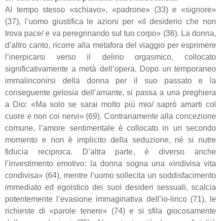
Al tempo stesso «schiavo», «padrone» (33) e «signore»
(37), l’uomo giustifica le azioni per «il desiderio che non
trova pace/ e va peregrinando sul tuo corpo» (36). La donna,
d’altro canto, ricorre alla metafora del viaggio per esprimere
l’inerpicarsi verso il delirio orgasmico, collocato
significativamente a metà dell’opera. Dopo un temporaneo
immalinconirsi della donna per il suo passato e la
conseguente gelosia dell’amante, si passa a una preghiera
a Dio: «Ma solo se sarai molto più mio/ saprò amarti col
cuore e non coi nervi» (69). Contrariamente alla concezione
comune, l’amore sentimentale è collocato in un secondo
momento e non è implicito della seduzione, né si nutre
fiducia reciproca. D’altra parte, è diverso anche
l’investimento emotivo: la donna sogna una «indivisa vita
condivisa» (64), mentre l’uomo sollecita un soddisfacimento
immediato ed egoistico dei suoi desideri sessuali, scalcia
potentemente l’evasione immaginativa dell’io-lirico (71), le
richieste di «parole tenere» (74) e si sfila giocosamente