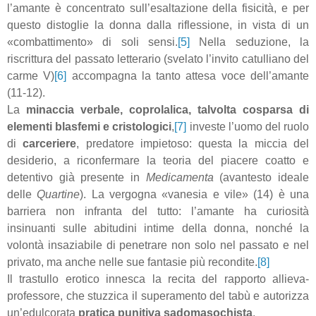
l’amante è concentrato sull’esaltazione della fisicità, e per
questo distoglie la donna dalla riflessione, in vista di un
«combattimento» di soli sensi.
[5]
Nella seduzione, la
riscrittura del passato letterario (svelato l’invito catulliano del
carme V)
[6]
accompagna la tanto attesa voce dell’amante
(11-12).
La
minaccia verbale, coprolalica, talvolta cosparsa di
elementi blasfemi e cristologici
,
[7]
investe l’uomo del ruolo
di
carceriere
, predatore impietoso: questa la miccia del
desiderio, a riconfermare la teoria del piacere coatto e
detentivo già presente in
Medicamenta
(avantesto ideale
delle
Quartine
). La vergogna «vanesia e vile»
(14) è una
barriera non infranta del tutto: l’amante ha curiosità
insinuanti sulle abitudini intime della donna, nonché la
volontà insaziabile di penetrare non solo nel passato e nel
privato, ma anche nelle sue fantasie più recondite.
[8]
Il trastullo erotico innesca la recita del rapporto allieva-
professore, che stuzzica il superamento del tabù e autorizza
un’edulcorata
pratica punitiva sadomasochista
.