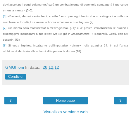
devi ascoltare i
sensi
solamente;/ sarà un combattimento di guerrieri:/ combatterà il tuo corpo
e non la mente» (5-6).
[6]
«Baciami; dammi cento baci, e mille:/cento per ogni bacio che si estingue,/ e mille da
succhiare le tonsille,/ da avere in bocca un’anima e due lingue» (9).
[7]
«se mento sarò martirizzata/ a mezzogiorno» (21); «Fa’ presto, immobilizzami le braccia,/
crocefiggimi, inchiodami al tuo letto» (25) (e già in
Medicamenta
: «Ti onorerò, Gesù, con atti
osceni», 53).
[8]
Si veda l’epifora incalzante dell’imperativo «dimmi» nella quartina
24, in
cui l’ansia
rabbiosa è dedicata alla volontà di
imparare
la donna (28).
GMGhioni
In data...
28.12.12
Condividi
‹
›
Home page
Visualizza versione web