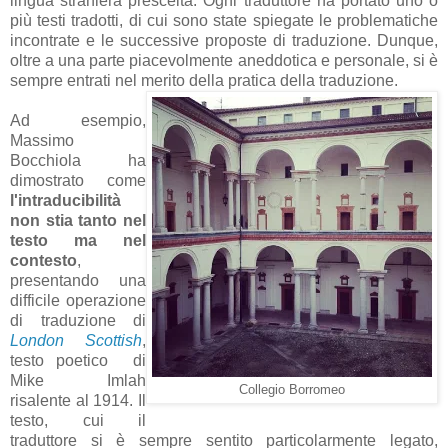
lingua straniera prescelta. Ogni traduttore ha portato uno o
più testi tradotti, di cui sono state spiegate le problematiche
incontrate e le successive proposte di traduzione. Dunque,
oltre a una parte piacevolmente aneddotica e personale, si è
sempre entrati nel merito della pratica della traduzione.
Ad esempio,
Massimo
Bocchiola ha
dimostrato come
l'intraducibilità
non stia tanto nel
testo ma nel
contesto
,
presentando una
difficile operazione
di traduzione di
London Scottish
,
testo poetico di
Mike Imlah
Collegio Borromeo
risalente al 1914. Il
testo, cui il
traduttore si è sempre sentito particolarmente legato,