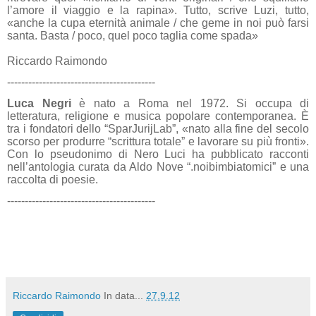
l’amore il viaggio e la rapina». Tutto, scrive Luzi, tutto,
«anche la cupa eternità animale / che geme in noi può farsi
santa. Basta / poco, quel poco taglia come spada»
Riccardo Raimondo
------------------------------------------
Luca Negri
è nato a Roma nel 1972. Si occupa di
letteratura, religione e musica popolare contemporanea. È
tra i fondatori dello “SparJurijLab”, «nato alla fine del secolo
scorso per produrre “scrittura totale” e lavorare su più fronti».
Con lo pseudonimo di Nero Luci ha pubblicato racconti
nell’antologia curata da Aldo Nove “.noibimbiatomici” e una
raccolta di poesie.
------------------------------------------
Riccardo Raimondo
In data...
27.9.12