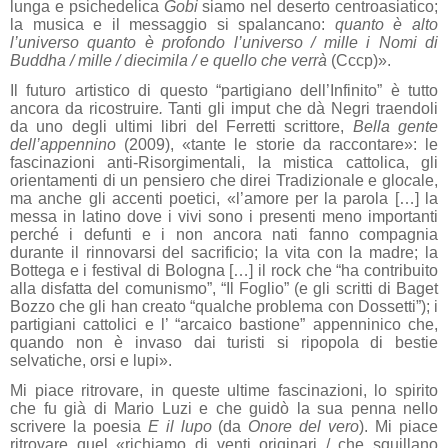
lunga e psichedelica
Gobi
siamo nel deserto centroasiatico;
la musica e il messaggio si spalancano:
quanto è alto
l’universo quanto è profondo l’universo / mille i Nomi di
Buddha / mille / diecimila / e quello che verrà
(Cccp)».
Il futuro artistico di questo “partigiano dell’Infinito” è tutto
ancora da ricostruire
.
Tanti gli imput che dà Negri traendoli
da uno degli ultimi libri del Ferretti scrittore,
Bella gente
dell’appennino
(2009), «tante le storie da raccontare»: le
fascinazioni anti-Risorgimentali, la mistica cattolica, gli
orientamenti di un pensiero che direi Tradizionale e glo
c
ale,
ma anche gli accenti poetici, «l’amore per la parola […] la
messa in latino dove i vivi sono i presenti meno importanti
perché i defunti e i non ancora nati fanno compagnia
durante il rinnovarsi del sacrificio; la vita con la madre; la
Bottega e i festival di Bologna […] il rock che “ha contribuito
alla disfatta del comunismo”, “Il Foglio” (e gli scritti di Baget
Bozzo che gli han creato “qualche problema con Dossetti”); i
partigiani cattolici e l’ “arcaico bastione” appenninico che,
quando non è invaso dai turisti si ripopola di bestie
selvatiche, orsi e lupi».
Mi piace ritrovare, in queste ultime fascinazioni, lo spirito
che fu già di Mario Luzi e che guidò la sua penna nello
scrivere la poesia
E il lupo
(da
Onore del vero
). Mi piace
ritrovare quel «richiamo di venti originari / che squillano