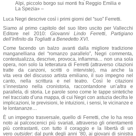
Alpi, piccolo borgo sui monti fra Reggio Emilia e
La Spezia» –
Luca Negri descrive così i primi giorni del “suo” Ferretti.
Siamo al primo capitolo del suo libro uscito per Vallecchi
Editore nel 2010:
Giovanni Lindo Ferretti
,
Partigiano
dell’Infinito da Togliatti a Benedetto XVI
.
Come facendo un balzo avanti dalla migliore tradizione
manganelliana del “romanzo parallelo”, Negri commenta,
contestualizza, descrive, provoca, infiamma… non una sola
opera, non solo la letteratura di Ferretti (attraverso citazioni
tratte da canzoni, scritti o interviste), ma anche la
vita
vera
del discusso artista emiliano, il suo impegno nel
canto, nella scrittura e nel teatro. Così le citazioni
s’innestano nella cronistoria, raccontandone un’
altra
e
parallela, di storia. Le parole sono come le tappe sintetiche
nel tracciato d’una mappa, di cui Negri con astuzia decifra le
implicazioni, le previsioni, le intuizioni, i sensi, le vicinanze e
le lontananze…
È un impegno trasversale, quello di Ferretti, che lo ha reso
noto ai palcoscenici più svariati, attraverso gli orientamenti
più contrastanti, con tutto il coraggio e la libertà di un
vero
outsider
: dal punk degli anni ’80, ai giovani di sinistra