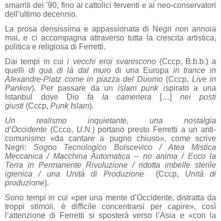
smarriti dei ’90, fino ai cattolici ferventi e ai neo-conservatori
dell’ultimo decennio.
La prosa densissima e appassionata di Negri non annoia
mai, e ci accompagna attraverso tutta la crescita artistica,
politica e religiosa di Ferretti.
Dai tempi in cui
i vecchi eroi svaniscono
(Cccp, B.b.b.) a
quelli
di qua di là dal muro
di una Europa
in trance in
Alexandre-Platz come in piazza del Duomo
(Cccp,
Live in
Pankov
). Per passare da un
islam punk
ispirato a una
Istanbul dove Dio
fa la cameriera
[…]
nei posti
giusti
(Cccp,
Punk Islam
)
.
Un realismo inquietante, una nostalgia
d’Occidente
(Ccco,
U.N.
) portano presto Ferretti a un anti-
comunismo «da cantare a pugno chiuso», come scrive
Negri:
Sogno Tecnologico Bolscevico / Atea Mistica
Meccanica / Macchina Automatica – no anima / Ecco la
Terra in Permanente Rivoluzione / ridotta imbelle sterile
igienica / una Unità di Produzione
(Cccp,
Unità di
produzione
).
Sono tempi in cui «per una mente d’Occidente, distratta da
troppi stimoli, è difficile concentrarsi per capire», così
l’attenzione di Ferretti si sposterà verso l’Asia e «con la