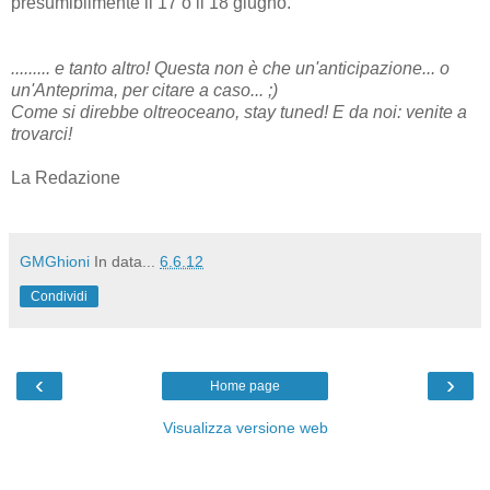
presumibilmente il 17 o il 18 giugno.
......... e tanto altro! Questa non è che un'anticipazione... o
un'Anteprima, per citare a caso... ;)
Come si direbbe oltreoceano, stay tuned! E da noi: venite a
trovarci!
La Redazione
GMGhioni
In data...
6.6.12
Condividi
‹
›
Home page
Visualizza versione web