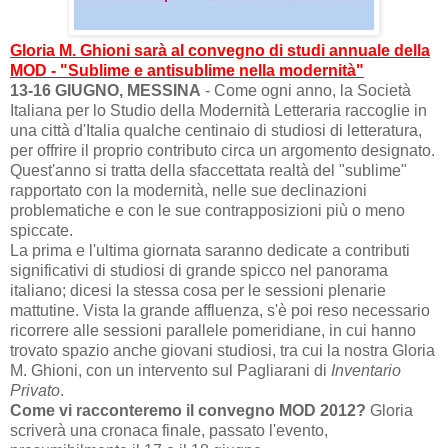
Gloria M. Ghioni sarà al convegno di studi annuale della
MOD - "Sublime e antisublime nella modernità"
13-16 GIUGNO, MESSINA
- Come ogni anno, la Società
Italiana per lo Studio della Modernità Letteraria raccoglie in
una città d'Italia qualche centinaio di studiosi di letteratura,
per offrire il proprio contributo circa un argomento designato.
Quest'anno si tratta della sfaccettata realtà del "sublime"
rapportato con la modernità, nelle sue declinazioni
problematiche e con le sue contrapposizioni più o meno
spiccate.
La prima e l'ultima giornata saranno dedicate a contributi
significativi di studiosi di grande spicco nel panorama
italiano; dicesi la stessa cosa per le sessioni plenarie
mattutine. Vista la grande affluenza, s'è poi reso necessario
ricorrere alle sessioni parallele pomeridiane, in cui hanno
trovato spazio anche giovani studiosi, tra cui la nostra Gloria
M. Ghioni, con un intervento sul Pagliarani di
Inventario
Privato
.
Come vi racconteremo il convegno MOD 2012?
Gloria
scriverà una cronaca finale, passato l'evento,