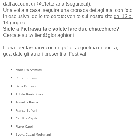
dall'account di @Cletteraria (seguiteci!).
Una volta a casa, seguirà una cronaca dettagliata, con foto
in esclusiva, delle tre serate: venite sul nostro sito
dal 12 al
14 giugno
!
Siete a Pietrasanta e volete fare due chiacchiere?
Cercate su twitter @gloriaghioni
E ora, per lasciarvi con un po' di acquolina in bocca,
guardate gli autori presenti al Festival:
Maria Pia Ammirati
Ramin Bahrami
Daria Bignardi
Achille Bonito Oliva
Federica Bosco
Franco Buffoni
Carolina Capria
Flavio Caroli
Sveva Casati Modignani