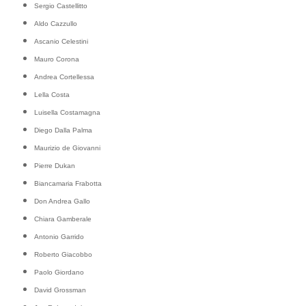
Sergio Castellitto
Aldo Cazzullo
Ascanio Celestini
Mauro Corona
Andrea Cortellessa
Lella Costa
Luisella Costamagna
Diego Dalla Palma
Maurizio de Giovanni
Pierre Dukan
Biancamaria Frabotta
Don Andrea Gallo
Chiara Gamberale
Antonio Garrido
Roberto Giacobbo
Paolo Giordano
David Grossman