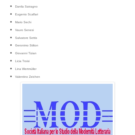
Danila Satragno
Eugenio Scalfari
Mario Sechi
Vauro Senesi
Salvatore Settis
Geronimo Stilton
Giovanni Tizian
Licia Troisi
Lina Wertmüller
Valentino Zeichen