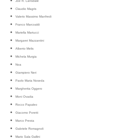
Joe R. Lansdale
Claudio Magris
Valerio Massimo Manfredi
Franco Marcoaldi
Mariella Martucci
Margaret Mazzantini
Alberto Melis
Michela Murgia
Noa
Giampiero Neri
Paolo Maria Noseda
Margherita Oggero
Moni Ovadia
Rocco Papaleo
Giacomo Poretti
Marco Presta
Gabriele Romagnoli
Mario Sala Gallini