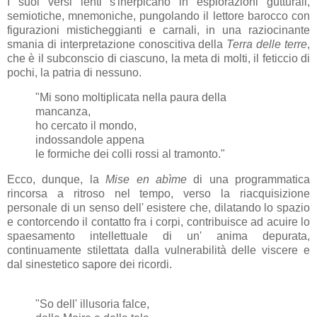
I suoi versi lenti s'inerpicano in esplorazioni gutturali,
semiotiche, mnemoniche, pungolando il lettore barocco con
figurazioni misticheggianti e carnali, in una raziocinante
smania di interpretazione conoscitiva della
Terra delle terre
,
che è il subconscio di ciascuno, la meta di molti, il feticcio di
pochi, la patria di nessuno.
"Mi sono moltiplicata nella paura della
mancanza,
ho cercato il mondo,
indossandole appena
le formiche dei colli rossi al tramonto."
Ecco, dunque, la
Mise en abìme
di una programmatica
rincorsa a ritroso nel tempo, verso la riacquisizione
personale di un senso dell' esistere che, dilatando lo spazio
e contorcendo il contatto fra i corpi, contribuisce ad acuire lo
spaesamento intellettuale di un' anima depurata,
continuamente stilettata dalla vulnerabilità delle viscere e
dal sinestetico sapore dei ricordi.
"So dell' illusoria falce,