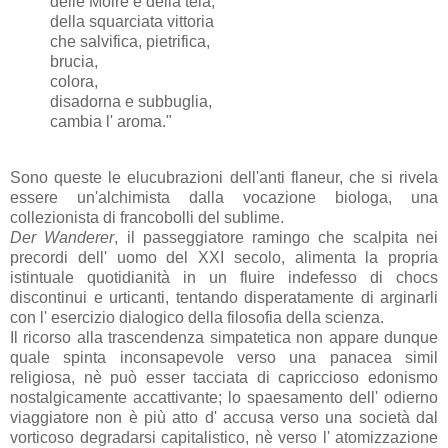
delle Moire e della tela,
della squarciata vittoria
che salvifica, pietrifica,
brucia,
colora,
disadorna e subbuglia,
cambia l' aroma."
Sono queste le elucubrazioni dell'anti flaneur, che si rivela
essere un'alchimista dalla vocazione biologa, una
collezionista di francobolli del sublime.
Der Wanderer
, il passeggiatore ramingo che scalpita nei
precordi dell' uomo del XXI secolo, alimenta la propria
istintuale quotidianità in un fluire indefesso di chocs
discontinui e urticanti, tentando disperatamente di arginarli
con l' esercizio dialogico della filosofia della scienza.
Il ricorso alla trascendenza simpatetica non appare dunque
quale spinta inconsapevole verso una panacea simil
religiosa, nè può esser tacciata di capriccioso edonismo
nostalgicamente accattivante; lo spaesamento dell' odierno
viaggiatore non è più atto d' accusa verso una società dal
vorticoso degradarsi capitalistico, nè verso l' atomizzazione