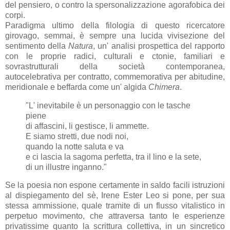
del pensiero, o contro la spersonalizzazione agorafobica dei
corpi.
Paradigma ultimo della filologia di questo ricercatore
girovago, semmai, è sempre una lucida vivisezione del
sentimento della
Natura
, un' analisi prospettica del rapporto
con le proprie radici, culturali e ctonie, familiari e
sovrastrutturali della società contemporanea,
autocelebrativa per contratto, commemorativa per abitudine,
meridionale e beffarda come un' algida
Chimera
.
"L' inevitabile è un personaggio con le tasche
piene
di affascini, li gestisce, li ammette.
E siamo stretti, due nodi noi,
quando la notte saluta e va
e ci lascia la sagoma perfetta, tra il lino e la sete,
di un illustre inganno."
Se la poesia non espone certamente in saldo facili istruzioni
al dispiegamento del sè, Irene Ester Leo si pone, per sua
stessa ammissione, quale tramite di un flusso vitalistico in
perpetuo movimento, che attraversa tanto le esperienze
privatissime quanto la scrittura collettiva, in un sincretico