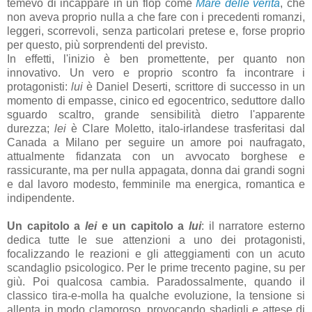
temevo di incappare in un flop come
Mare delle verità
, che
non aveva proprio nulla a che fare con i precedenti romanzi,
leggeri, scorrevoli, senza particolari pretese e, forse proprio
per questo, più sorprendenti del previsto.
In effetti, l'inizio è ben promettente, per quanto non
innovativo. Un vero e proprio scontro fa incontrare i
protagonisti:
lui
è Daniel Deserti, scrittore di successo in un
momento di empasse, cinico ed egocentrico, seduttore dallo
sguardo scaltro, grande sensibilità dietro l'apparente
durezza;
lei
è Clare Moletto, italo-irlandese trasferitasi dal
Canada a Milano per seguire un amore poi naufragato,
attualmente fidanzata con un avvocato borghese e
rassicurante, ma per nulla appagata, donna dai grandi sogni
e dal lavoro modesto, femminile ma energica, romantica e
indipendente.
Un capitolo a
lei
e un capitolo a
lui
: il narratore esterno
dedica tutte le sue attenzioni a uno dei protagonisti,
focalizzando le reazioni e gli atteggiamenti con un acuto
scandaglio psicologico. Per le prime trecento pagine, su per
giù. Poi qualcosa cambia. Paradossalmente, quando il
classico tira-e-molla ha qualche evoluzione, la tensione si
allenta in modo clamoroso, provocando sbadigli e attese di