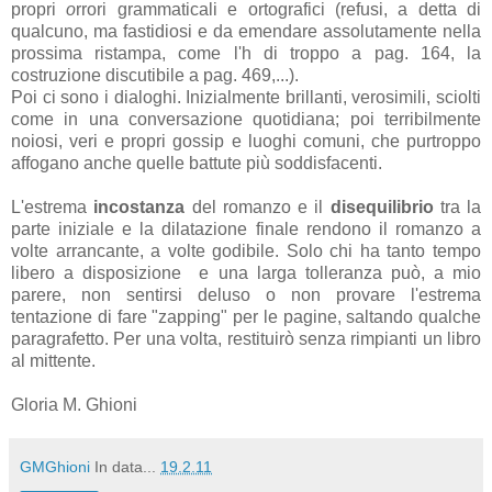
propri
o
rrori grammaticali e ortografici (refusi, a detta di
qualcuno, ma fastidiosi e da emendare assolutamente nella
prossima ristampa, come l'h di troppo a pag. 164, la
costruzione discutibile a pag. 469,...).
Poi ci sono i dialoghi. Inizialmente brillanti, verosimili, sciolti
come in una conversazione quotidiana; poi terribilmente
noiosi, veri e propri gossip e luoghi comuni, che purtroppo
affogano anche quelle battute più soddisfacenti.
L'estrema
incostanza
del romanzo e il
disequilibrio
tra la
parte iniziale e la dilatazione finale rendono il romanzo a
volte arrancante, a volte godibile. Solo chi ha tanto tempo
libero a disposizione e una larga tolleranza può, a mio
parere, non sentirsi deluso o non provare l'estrema
tentazione di fare "zapping" per le pagine, saltando qualche
paragrafetto. Per una volta, restituirò senza rimpianti un libro
al mittente.
Gloria M. Ghioni
GMGhioni
In data...
19.2.11