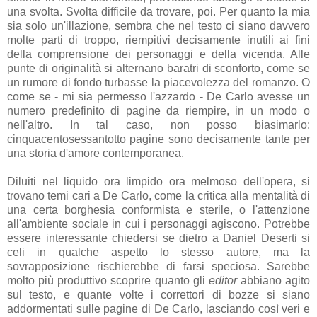
una svolta. Svolta difficile da trovare, poi. Per quanto la mia
sia solo un'illazione, sembra che nel testo ci siano davvero
molte parti di troppo, riempitivi decisamente inutili ai fini
della comprensione dei personaggi e della vicenda. Alle
punte di originalità si alternano baratri di sconforto, come se
un rumore di fondo turbasse la piacevolezza del romanzo. O
come se - mi sia permesso l'azzardo - De Carlo avesse un
numero predefinito di pagine da riempire, in un modo o
nell'altro. In tal caso, non posso biasimarlo:
cinquacentosessantotto pagine sono decisamente tante per
una storia d'amore contemporanea.
Diluiti nel liquido ora limpido ora melmoso dell'opera, si
trovano temi cari a De Carlo, come la critica alla mentalità di
una certa borghesia conformista e sterile, o l'attenzione
all'ambiente sociale in cui i personaggi agiscono. Potrebbe
essere interessante chiedersi se dietro a Daniel Deserti si
celi in qualche aspetto lo stesso autore, ma la
sovrapposizione rischierebbe di farsi speciosa. Sarebbe
molto più produttivo scoprire quanto gli
editor
abbiano agito
sul testo, e quante volte i correttori di bozze si siano
addormentati sulle pagine di De Carlo, lasciando così veri e