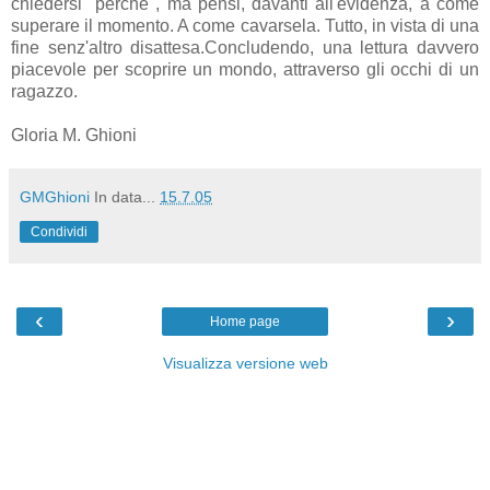
chiedersi "perché", ma pensi, davanti all'evidenza, a come
superare il momento. A come cavarsela. Tutto, in vista di una
fine senz'altro disattesa.Concludendo, una lettura davvero
piacevole per scoprire un mondo, attraverso gli occhi di un
ragazzo.
Gloria M. Ghioni
GMGhioni
In data...
15.7.05
Condividi
‹
›
Home page
Visualizza versione web