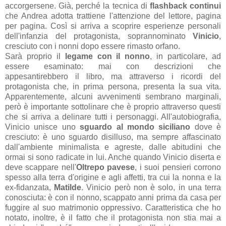
accorgersene. Già, perché la tecnica di
flashback continui
che Andrea adotta trattiene l'attenzione del lettore, pagina
per pagina. Così si arriva a scoprire esperienze personali
dell'infanzia del protagonista, soprannominato
Vinicio
,
cresciuto con i nonni dopo essere rimasto orfano.
Sarà proprio il
legame con il nonno
, in particolare, ad
essere esaminato: mai con descrizioni che
appesantirebbero il libro, ma attraverso i ricordi del
protagonista che, in prima persona, presenta la sua vita.
Apparentemente, alcuni avvenimenti sembrano marginali,
però è importante sottolinare che è proprio attraverso questi
che si arriva a delinare tutti i personaggi. All'autobiografia,
Vinicio unisce uno
sguardo al mondo siciliano
dove è
cresciuto: è uno sguardo disilluso, ma sempre affascinato
dall'ambiente minimalista e agreste, dalle abitudini che
ormai si sono radicate in lui. Anche quando Vinicio diserta e
deve scappare nell'
Oltrepo pavese
, i suoi pensieri corrono
spesso alla terra d'origine e agli affetti, tra cui la nonna e la
ex-fidanzata,
Matilde
. Vinicio però non è solo, in una terra
conosciuta: è con il nonno, scappato anni prima da casa per
fuggire al suo matrimonio oppressivo. Caratteristica che ho
notato, inoltre, è il fatto che il protagonista non stia mai a