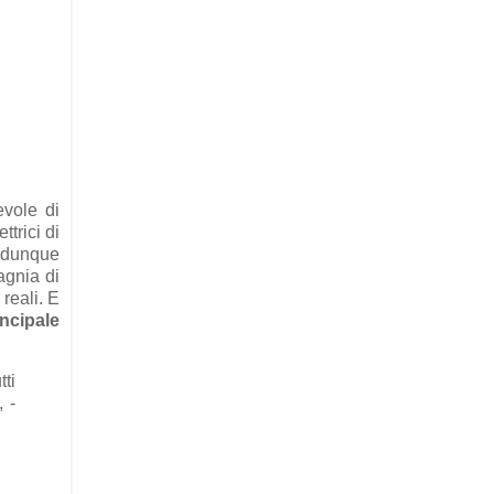
evole di
ttrici di
dunque
agnia di
reali. E
incipale
tti
 -