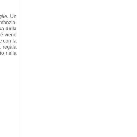
glie
. Un
nfanzia.
ica della
hé viene
re con la
, regala
io nella