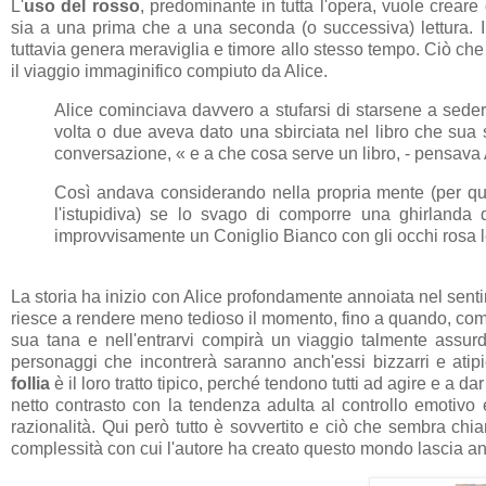
L'
uso del rosso
, predominante in tutta l'opera, vuole crear
sia a una prima che a una seconda (o successiva) lettura. Il
tuttavia genera meraviglia e timore allo stesso tempo. Ciò che 
il viaggio immaginifico compiuto da Alice.
Alice cominciava davvero a stufarsi di starsene a seder
volta o due aveva dato una sbirciata nel libro che sua
conversazione, « e a che cosa serve un libro, - pensava 
Così andava considerando nella propria mente (per qua
l'istupidiva) se lo svago di comporre una ghirlanda d
improvvisamente un Coniglio Bianco con gli occhi rosa le
La storia ha inizio con Alice profondamente annoiata nel sent
riesce a rendere meno tedioso il momento, fino a quando, come 
sua tana e nell'entrarvi compirà un viaggio talmente assurd
personaggi che incontrerà saranno anch'essi bizzarri e atipi
follia
è il loro tratto tipico, perché tendono tutti ad agire e a 
netto contrasto con la tendenza adulta al controllo emotivo 
razionalità. Qui però tutto è sovvertito e ciò che sembra chi
complessità con cui l'autore ha creato questo mondo lascia an