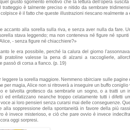
e quel giusto sgomento emotivo che la lettura dell'opera suscit
 tratteggio è talmente preciso e nitido da sembrare tridimens
colpisce è il fatto che queste illustrazioni riescano realmente a
e accanto alla sorella sulla riva, e senza aver nulla da fare. U
 sorella stava leggendo; ma non conteneva né figure né spunti 
Alice, - senza figure né chiacchiere?»
nto le era possibile, perché la calura del giorno l'assonnava
i pratoline valesse la pena di alzarsi a raccoglierle, allorc
 passò di corsa a fianco. (p. 19)
ir leggere la sorella maggiore. Nemmeno sbirciare sulle pagine d
per magia, Alice non si ritroverà a inseguire un buffo coniglio 
o e talvolta grottesco da sembrarle un sogno, o a tratti un i
ci ed enfatizzano neanche troppo celatamente tutti i difetti u
dar voce ai loro pensieri senza curarsi mai delle conseguenze. Que
e alla soppressione della spontaneità in favore della più rass
aro è invece misterioso, e ciò che pare ovvio è invece indecifra
cora oggi sorpresi.