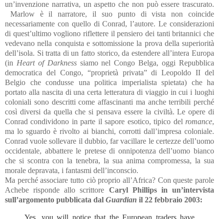
un’invenzione narrativa, un aspetto che non può essere trascurato.
Marlow è il narratore, il suo punto di vista non coincide
necessariamente con quello di Conrad, l’autore. Le considerazioni
di quest’ultimo vogliono riflettere il pensiero dei tanti britannici che
vedevano nella conquista e sottomissione la prova della superiorità
dell’isola. Si tratta di un fatto storico, da estendere all’intera Europa
(in
Heart of Darkness
siamo nel Congo Belga, oggi Repubblica
democratica del Congo, “proprietà privata” di Leopoldo II del
Belgio che condusse una politica imperialista spietata) che ha
portato alla nascita di una certa letteratura di viaggio in cui i luoghi
coloniali sono descritti come affascinanti ma anche terribili perché
così diversi da quella che si pensava essere la civiltà. Le opere di
Conrad condividono in parte il sapore esotico, tipico del
romance
,
ma lo sguardo è rivolto ai bianchi, corrotti dall’impresa coloniale.
Conrad vuole sollevare il dubbio, far vacillare le certezze dell’uomo
occidentale, abbattere le pretese di onnipotenza dell’uomo bianco
che si scontra con la tenebra, la sua anima compromessa, la sua
morale depravata, i fantasmi dell’inconscio.
Ma perché associare tutto ciò proprio all’Africa? Con queste parole
Achebe risponde allo scrittore
Caryl Phillips in un’intervista
sull’argomento pubblicata dal
Guardian
il 22 febbraio 2003:
Yes, you will notice that the European traders have