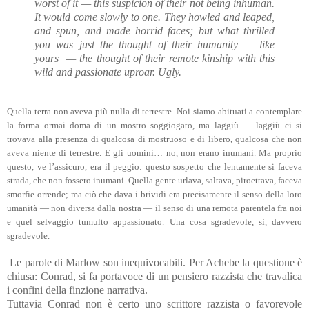
worst of it — this suspicion of their not being inhuman.
It would come slowly to one. They howled and leaped,
and spun, and made horrid faces; but what thrilled
you was just the thought of their humanity — like
yours — the thought of their remote kinship with this
wild and passionate uproar.
Ugly.
Quella terra non aveva più nulla di terrestre. Noi siamo abituati a contemplare
la forma ormai doma di un mostro soggiogato, ma laggiù — laggiù ci si
trovava alla presenza di qualcosa di mostruoso e di libero, qualcosa che non
aveva niente di terrestre. E gli uomini… no, non erano inumani. Ma proprio
questo, ve l’assicuro, era il peggio: questo sospetto che lentamente si faceva
strada, che non fossero inumani. Quella gente urlava, saltava, piroettava, faceva
smorfie orrende; ma ciò che dava i brividi era precisamente il senso della loro
umanità — non diversa dalla nostra — il senso di una remota parentela fra noi
e quel selvaggio tumulto appassionato. Una cosa sgradevole, sì, davvero
sgradevole.
Le parole di Marlow son inequivocabili. Per Achebe la questione è
chiusa: Conrad, si fa portavoce di un pensiero razzista che travalica
i confini della finzione narrativa.
Tuttavia Conrad non è certo uno scrittore razzista o favorevole