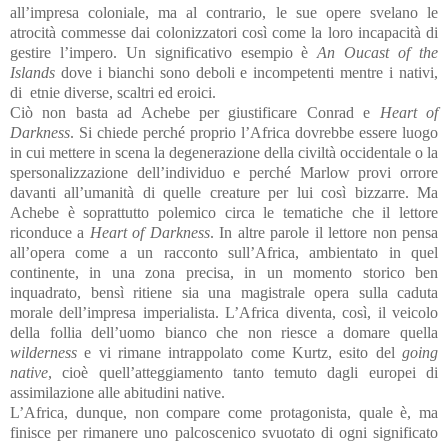
all’impresa coloniale, ma al contrario, le sue opere svelano le
atrocità commesse dai colonizzatori così come la loro incapacità di
gestire l’impero. Un significativo esempio è
An Oucast of the
Islands
dove i bianchi sono deboli e incompetenti mentre i nativi,
di etnie diverse, scaltri ed eroici.
Ciò non basta ad Achebe per giustificare Conrad e
Heart of
Darkness
. Si chiede perché proprio l’Africa dovrebbe essere luogo
in cui mettere in scena la degenerazione della civiltà occidentale o la
spersonalizzazione dell’individuo e perché Marlow provi orrore
davanti all’umanità di quelle creature per lui così bizzarre. Ma
Achebe è soprattutto polemico circa le tematiche che il lettore
riconduce a
Heart of Darkness
. In altre parole il lettore non pensa
all’opera come a un racconto sull’Africa, ambientato in quel
continente, in una zona precisa, in un momento storico ben
inquadrato, bensì ritiene sia una magistrale opera sulla caduta
morale dell’impresa imperialista. L’Africa diventa, così, il veicolo
della follia dell’uomo bianco che non riesce a domare quella
wilderness
e vi rimane intrappolato come Kurtz, esito del
going
native
, cioè quell’atteggiamento tanto temuto dagli europei di
assimilazione alle abitudini native.
L’Africa, dunque, non compare come protagonista, quale è, ma
finisce per rimanere uno palcoscenico svuotato di ogni significato