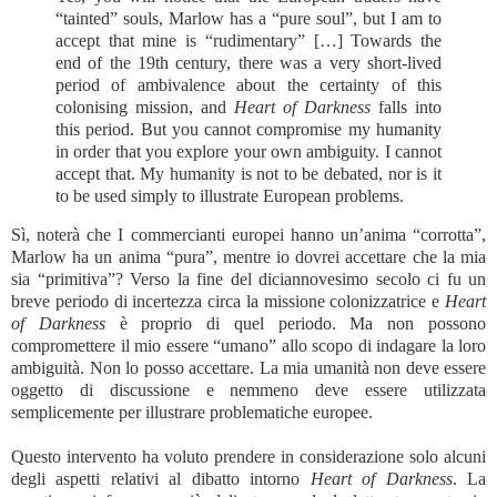
“tainted” souls, Marlow has a “pure soul”, but I am to
accept that mine is “rudimentary” […] Towards the
end of the 19th century, there was a very short-lived
period of ambivalence about the certainty of this
colonising mission, and
Heart of Darkness
falls into
this period. But you cannot compromise my humanity
in order that you explore your own ambiguity. I cannot
accept that. My humanity is not to be debated, nor is it
to be used simply to illustrate European problems.
Sì, noterà che I commercianti europei hanno un’anima “corrotta”,
Marlow ha un anima “pura”, mentre io dovrei accettare che la mia
sia “primitiva”? Verso la fine del diciannovesimo secolo ci fu un
breve periodo di incertezza circa la missione colonizzatrice e
Heart
of Darkness
è proprio di quel periodo. Ma non possono
compromettere il mio essere “umano” allo scopo di indagare la loro
ambiguità. Non lo posso accettare. La mia umanità non deve essere
oggetto di discussione e nemmeno deve essere utilizzata
semplicemente per illustrare problematiche europee
.
Questo intervento ha voluto prendere in considerazione solo alcuni
degli aspetti relativi al dibatto intorno
Heart of Darkness
. La