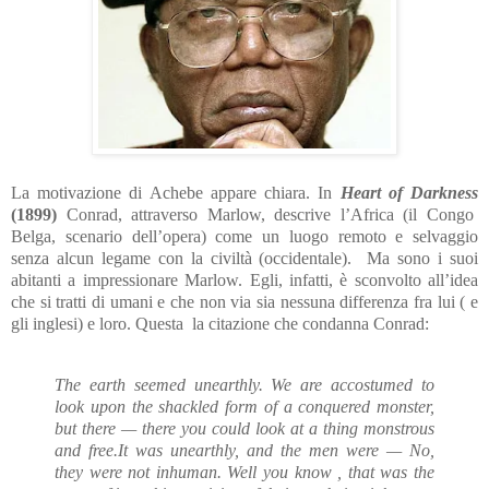
La motivazione di Achebe appare chiara.
In
Heart of Darkness
(1899)
Conrad, attraverso Marlow, descrive l’Africa (il Congo
Belga, scenario dell’opera) come un luogo remoto e selvaggio
senza alcun legame con la civiltà (occidentale). Ma sono i suoi
abitanti a impressionare Marlow. Egli, infatti, è sconvolto all’idea
che si tratti di umani e che non via sia nessuna differenza fra lui ( e
gli inglesi) e loro.
Questa la citazione che condanna Conrad:
The earth seemed unearthly. We are accostumed to
look upon the shackled form of a conquered monster,
but there — there you could look at a thing monstrous
and free.
It was unearthly, and the men were — No,
they were not inhuman. Well you know , that was the