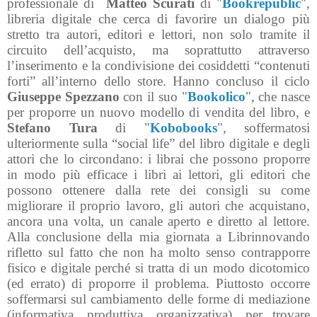
professionale di
Matteo Scurati
di "
Bookrepublic
",
libreria digitale che cerca di favorire un dialogo più
stretto tra autori, editori e lettori, non solo tramite il
circuito dell’acquisto, ma soprattutto attraverso
l’inserimento e la condivisione dei cosiddetti “contenuti
forti” all’interno dello store. Hanno concluso il ciclo
Giuseppe Spezzano
con il suo "
Bookolico
", che nasce
per proporre un nuovo modello di vendita del libro, e
Stefano Tura
di "
Kobobooks
", soffermatosi
ulteriormente sulla “social life” del libro digitale e degli
attori che lo circondano: i librai che possono proporre
in modo più efficace i libri ai lettori, gli editori che
possono ottenere dalla rete dei consigli su come
migliorare il proprio lavoro, gli autori che acquistano,
ancora una volta, un canale aperto e diretto al lettore.
Alla conclusione della mia giornata a Librinnovando
rifletto sul fatto che non ha molto senso contrapporre
fisico e digitale perché si tratta di un modo dicotomico
(ed errato) di proporre il problema. Piuttosto occorre
soffermarsi sul cambiamento delle forme di mediazione
(informativa, produttiva, organizzativa), per trovare