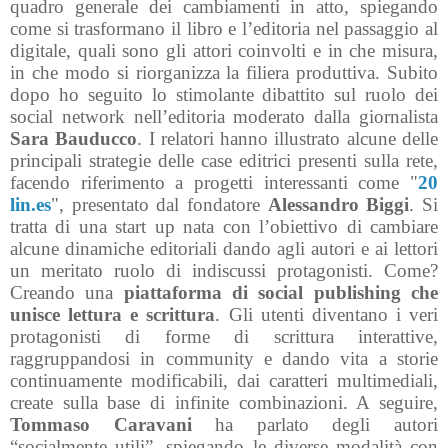
quadro generale dei cambiamenti in atto, spiegando
come si trasformano il libro e l’editoria nel passaggio al
digitale, quali sono gli attori coinvolti e in che misura,
in che modo si riorganizza la filiera produttiva. Subito
dopo ho seguito lo stimolante dibattito sul ruolo dei
social network nell’editoria moderato dalla giornalista
Sara Bauducco
. I relatori hanno illustrato alcune delle
principali strategie delle case editrici presenti sulla rete,
facendo riferimento a progetti interessanti come "
20
lin.es
", presentato dal fondatore
Alessandro Biggi
. Si
tratta di una start up nata con l’obiettivo di cambiare
alcune dinamiche editoriali dando agli autori e ai lettori
un meritato ruolo di indiscussi protagonisti. Come?
Creando una
piattaforma di social publishing che
unisce lettura e scrittura
. Gli utenti diventano i veri
protagonisti di forme di scrittura interattive,
raggruppandosi in community e dando vita a storie
continuamente modificabili, dai caratteri multimediali,
create sulla base di infinite combinazioni. A seguire,
Tommaso Caravani
ha parlato degli autori
“socialmente utili”, spiegando le diverse modalità con