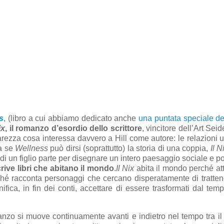
s
, (libro a cui abbiamo dedicato anche
una puntata speciale de
ix
, il romanzo d’esordio dello scrittore
, vincitore dell’Art Se
arezza cosa interessa davvero a Hill come autore: le relazioni
Ma se
Wellness
può dirsi (soprattutto) la storia di una coppia,
Il N
i un figlio parte per disegnare un intero paesaggio sociale e po
rive libri che abitano il mondo
.
Il Nix
abita il mondo perché at
rché racconta personaggi che cercano disperatamente di tratte
ifica, in fin dei conti, accettare di essere trasformati dal temp
nzo si muove continuamente avanti e indietro nel tempo tra il 