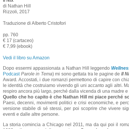
Il Nix
di Nathan Hill
Rizzoli, 2017
Traduzione di Alberto Cristofori
pp. 760
€ 17 (cartaceo)
€ 7,99 (ebook)
Vedi il libro su Amazon
Dopo essermi appassionata a Nathan Hill leggendo
Wellnes
Podcast
Parole in Tema
) mi sono gettata tra le pagine de
Il N
Award. Accostati, i due romanzi permettono di capire con chi
le identità che costruiamo vivendo gli uni accanto agli altri. 
respiro ancora più largo, perché dalla vicenda di una madre e d
Quello che ho capito è che Nathan Hill mi piace perché sc
Paesi, decenni, movimenti politici e crisi economiche, e pe
versione stabile di sé stessi, per poi scoprire che vivere sign
eventi e dalle altre persone.
La storia comincia a Chicago nel 2011, ma da qui poi il roma