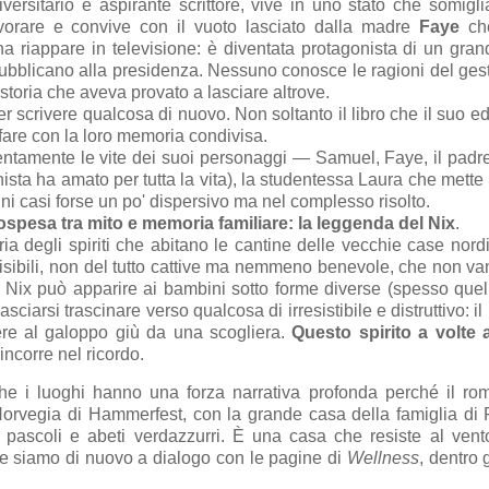
iversitario e aspirante scrittore, vive in uno stato che somigl
avorare e convive con il vuoto lasciato dalla madre
Faye
ch
riappare in televisione: è diventata protagonista di un gra
pubblicano alla presidenza. Nessuno conosce le ragioni del gest
a storia che aveva provato a lasciare altrove.
 scrivere qualcosa di nuovo. Non soltanto il libro che il suo ed
fare con la loro memoria condivisa.
lentamente le vite dei suoi personaggi — Samuel, Faye, il padr
nista ha amato per tutta la vita), la studentessa Laura che mett
uni casi forse un po' dispersivo ma nel complesso risolto.
ospesa tra mito e memoria familiare: la leggenda del Nix
.
toria degli spiriti che abitano le cantine delle vecchie case nord
nvisibili, non del tutto cattive ma nemmeno benevole, che non v
l Nix può apparire ai bambini sotto forme diverse (spesso quel
asciarsi trascinare verso qualcosa di irresistibile e distruttivo: i
rere al galoppo giù da una scogliera.
Questo spirito a volte
rincorre nel ricordo.
he i luoghi hanno una forza narrativa profonda perché il r
 Norvegia di Hammerfest, con la grande casa della famiglia di 
 pascoli e abeti verdazzurri. È una casa che resiste al vent
he siamo di nuovo a dialogo con le pagine di
Wellness
, dentro 