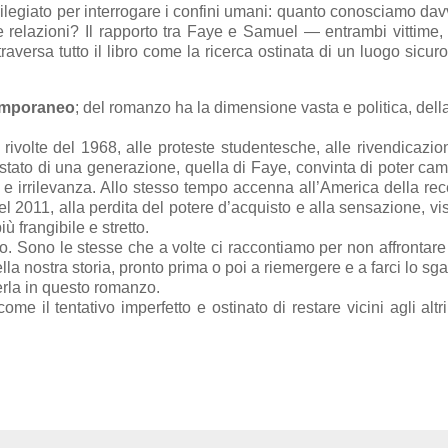
rivilegiato per interrogare i confini umani: quanto conosciamo dav
relazioni? Il rapporto tra Faye e Samuel — entrambi vittime,
raversa tutto il libro come la ricerca ostinata di un luogo sicuro
emporaneo
; del romanzo ha la dimensione vasta e politica, della 
le rivolte del 1968, alle proteste studentesche, alle rivendicazion
tato di una generazione, quella di Faye, convinta di poter cam
e e irrilevanza. Allo stesso tempo accenna all’America della re
 del 2011, alla perdita del potere d’acquisto e alla sensazione, vi
 frangibile e stretto.
 Sono le stesse che a volte ci raccontiamo per non affrontare
lla nostra storia, pronto prima o poi a riemergere e a farci lo sg
rla in questo romanzo.
il tentativo imperfetto e ostinato di restare vicini agli altr