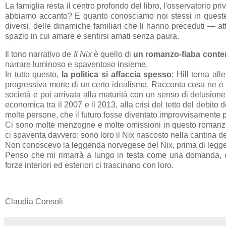
La famiglia resta il centro profondo del libro, l'osservatorio p
abbiamo accanto? E quanto conosciamo noi stessi in queste 
diversi, delle dinamiche familiari che li hanno preceduti — att
spazio in cui amare e sentirsi amati senza paura.
Il tono narrativo de
Il Nix
è quello di
un romanzo-fiaba cont
narrare luminoso e spaventoso insieme.
In tutto questo,
la politica
si affaccia spesso
: Hill torna al
progressiva morte di un certo idealismo. Racconta cosa ne è s
società e poi arrivata alla maturità con un senso di delusion
economica tra il 2007 e il 2013, alla crisi del tetto del debito
molte persone, che il futuro fosse diventato improvvisamente più
Ci sono molte menzogne e molte omissioni in questo romanzo.
ci spaventa davvero: sono loro il Nix nascosto nella cantina de
Non conoscevo la leggenda norvegese del Nix, prima di legge
Penso che mi rimarrà a lungo in testa come una domanda, come 
forze interiori ed esteriori ci trascinano con loro.
Claudia Consoli