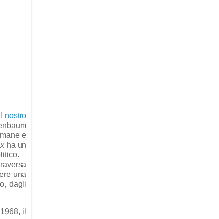
l nostro
idenbaum
 umane e
ix
ha un
litico.
traversa
nere una
o, dagli
1968, il