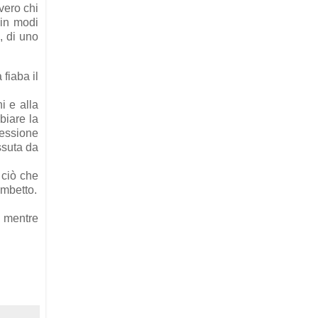
vero chi
 in modi
, di uno
fiaba il
i e alla
biare la
cessione
ssuta da
 ciò che
ambetto.
i mentre