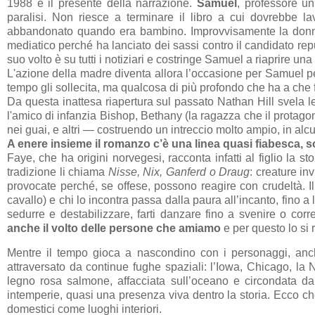
1988 e il presente della narrazione.
Samuel
, professore un
paralisi. Non riesce a terminare il libro a cui dovrebbe l
abbandonato quando era bambino. Improvvisamente la donna 
mediatico perché ha lanciato dei sassi contro il candidato re
suo volto è su tutti i notiziari e costringe Samuel a riaprire un
L'azione della madre diventa allora l’occasione per Samuel per
tempo gli sollecita, ma qualcosa di più profondo che ha a che 
Da questa inattesa riapertura sul passato Nathan Hill svela 
l'amico di infanzia Bishop, Bethany (la ragazza che il protago
nei guai, e altri — costruendo un intreccio molto ampio, in alc
A enere insieme il romanzo c’è una linea quasi fiabesca, s
Faye, che ha origini norvegesi, racconta infatti al figlio la s
tradizione li chiama
Nisse, Nix, Ganferd o Draug
: creature i
provocate perché, se offese, possono reagire con crudeltà. I
cavallo) e chi lo incontra passa dalla paura all’incanto, fino a l
sedurre e destabilizzare, farti danzare fino a svenire o cor
anche il volto delle persone che amiamo
e per questo lo si 
Mentre il tempo gioca a nascondino con i personaggi, anc
attraversato da continue fughe spaziali: l’Iowa, Chicago, la
legno rosa salmone, affacciata sull’oceano e circondata da
intemperie, quasi una presenza viva dentro la storia. Ecco c
domestici come luoghi interiori.