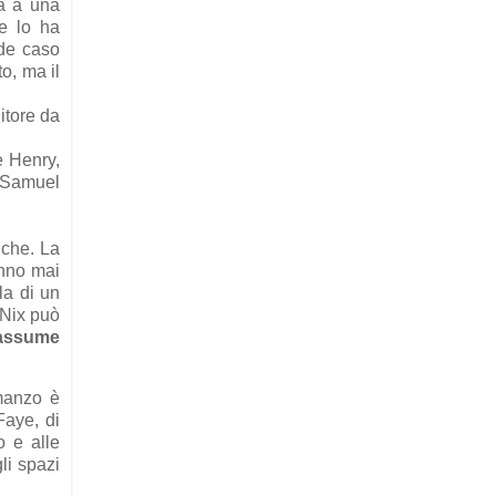
ia a una
e lo ha
nde caso
o, ma il
itore da
e Henry,
e Samuel
iche. La
anno mai
la di un
l Nix può
 assume
omanzo è
Faye, di
o e alle
gli spazi