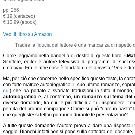
pp. 256
€ 19 (cartaceo)
€ 10,99 (ebook)
Vedi il libro su Amazon
Tradire la fiducia del lettore è una mancanza di rispetto d
Come leggiamo nella bandella di destra di questo libro, «
Mat
Scrittore, editor e autore televisivo di programmi di succ
creativa». Fra le altre cose è fondatore della rivista
‘Tina
e dire
Ma, per ciò che concerne nello specifico questo testo, la caratte
con forte matrice autobiografica. Il suo ultimo romanzo, soprat
qui
) che ha portato a svariate traduzioni in tutto il mondo,
autobiografico
e, al contempo,
un romanzo sul tema del s
diverse domande, fra cui le più difficili a cui rispondere:
perdita del proprio compagno? Come si può “dare in pasto” ta
che quegli stessi lettori porranno durante le presentazioni?
A tutte queste domande l’autore prova a dare una risposta in
saggio. Bianchi infatti non si pone sulla cattedra del docente,