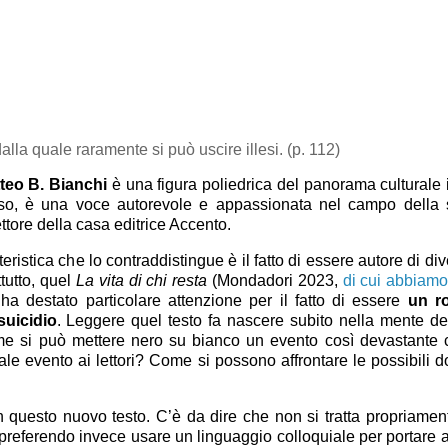
alla quale raramente si può uscire illesi. (p. 112)
teo B. Bianchi
è una figura poliedrica del panorama culturale i
esso, è una voce autorevole e appassionata nel campo della s
ttore della casa editrice Accento.
ristica che lo contraddistingue è il fatto di essere autore di dive
tutto, quel
La vita di chi resta
(Mondadori 2023,
di cui abbiamo
 ha destato particolare attenzione per il fatto di essere
un r
uicidio
. Leggere quel testo fa nascere subito nella mente del
 come si può mettere nero su bianco un evento così devastante
le evento ai lettori? Come si possono affrontare le possibili
 questo nuovo testo. C’è da dire che non si tratta propriamen
 preferendo invece usare un linguaggio colloquiale per portare al