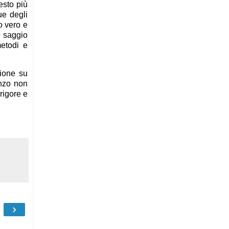
esto più
ue degli
so vero e
n saggio
metodi e
zione su
anzo non
rigore e
›