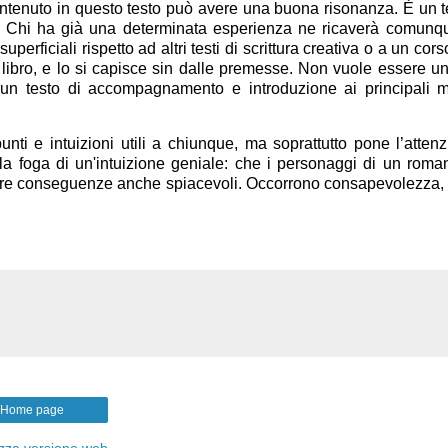
ontenuto in questo testo può avere una buona risonanza. È un t
. Chi ha già una determinata esperienza ne ricaverà comunq
perficiali rispetto ad altri testi di scrittura creativa o a un cor
o libro, e lo si capisce sin dalle premesse. Non vuole essere u
sì un testo di accompagnamento e introduzione ai principali 
ti e intuizioni utili a chiunque, ma soprattutto pone l’atten
la foga di un'intuizione geniale: che i personaggi di un rom
 avere conseguenze anche spiacevoli. Occorrono consapevolezza, 
Home page