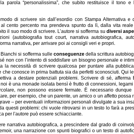
a parola “personalissima”, che subito restituisce il tono e l
 modo di scrivere sin dall’esordio con Stampa Alternativa e
al cento percento ma prendeva spunto da lì, dalla vita reale
bito il suo modo di scrivere. L’autore si sofferma su
diversi aspet
ni (autobiografia tout court, narrativa autobiografica, autof
ma narrativa, per arrivare poi ai consigli veri e propri.
e Bianchi si sofferma sulle
conseguenze
della scrittura autobiogr
 sé non con l’intento di soddisfare un bisogno personale e intim
ta la necessità di scrivere qualcosa per puntare alla pubblic
he conosce in prima battuta sia da perfetti sconosciuti. Qui le
tiva a destare potenziali problemi. Scrivere di sé, afferma 
 noi è una monade isolata bensì è frutto di connessioni, legami 
ircolare, non possono essere fermate. È necessario dunque 
are, per esempio, che un parente, un amico o un affetto possa ri
ù grave – per eventuali informazioni personali divulgate a sua ins
a questi problemi: chi vuole ritrovarsi in un testo lo farà a pre
ca per l'autore può essere schiacciante.
vere narrativa autobiografica, a prescindere dal grado di coinvo
emoir, una narrazione con spunti biografici o un testo di autofic