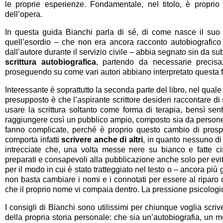
le proprie esperienze. Fondamentale, nel titolo, è proprio l
dell’opera.
In questa guida Bianchi parla di sé, di come nasce il suo
quell’esordio – che non era ancora racconto autobiografico 
dall’autore durante il servizio civile – abbia segnato sin da su
scrittura autobiografica
, partendo da necessarie precisazio
proseguendo su come vari autori abbiano interpretato questa for
Interessante è soprattutto la seconda parte del libro, nel qual
presupposto è che l’aspirante scrittore desideri raccontare di
usare la scrittura soltanto come forma di terapia, bensì sen
raggiungere così un pubblico ampio, composto sia da persone c
fanno complicate, perché è proprio questo cambio di prospet
comporta infatti
scrivere anche di altri
, in quanto nessuno di
intrecciate che, una volta messe nere su bianco e fatte c
preparati e consapevoli alla pubblicazione anche solo per evit
per il modo in cui è stato tratteggiato nel testo o – ancora pi
non basta cambiare i nomi e i connotati per essere al riparo d
che il proprio nome vi compaia dentro. La pressione psicologi
I consigli di Bianchi sono utilissimi per chiunque voglia scri
della propria storia personale: che sia un’autobiografia, un m