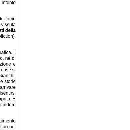
’intento
 di come
 vissuta
ti della
iction),
afica. Il
o, né di
azione e
 cose si
Bianchi,
e storie
arrivare
sentirsi
aputa. E
scindere
lgimento
tion nel