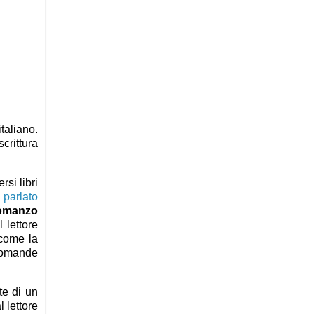
taliano.
crittura
rsi libri
 parlato
omanzo
 lettore
 come la
 domande
te di un
 lettore