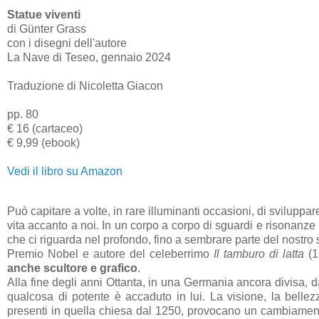
Statue viventi
di Günter Grass
con i disegni dell'autore
La Nave di Teseo, gennaio 2024
Traduzione di Nicoletta Giacon
pp. 80
€ 16 (cartaceo)
€ 9,99 (ebook)
Vedi il libro su Amazon
Può capitare a volte, in rare illuminanti occasioni, di svilup
vita accanto a noi. In un corpo a corpo di sguardi e risonanze 
che ci riguarda nel profondo, fino a sembrare parte del nostr
Premio Nobel e autore del celeberrimo
Il tamburo di latta
(1
anche scultore e grafico
.
Alla fine degli anni Ottanta, in una Germania ancora divisa, d
qualcosa di potente è accaduto in lui. La visione, la belle
presenti in quella chiesa dal 1250, provocano un cambiament