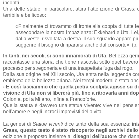
incontri.
Una delle statue, in particolare, attira l'attenzione di Grass:
terribile e bellicoso:
«Finalmente ci trovammo di fronte alla coppia di tutte 
assecondare la nostra impazienza: Ekkehard e Uta. Lei, 
dalla veste, risvoltata a destra. Il suo sguardo appare pi
suggerire il bisogno di ripararsi anche dal consorte». (p.
In tanti, nei secoli, si sono innamorati di Uta
. Bellezza germ
raccontasse una storia che tiene nascosta sotto quel bavero ri
processo per stregoneria e di una inaspettata fuga dal rogo.
Dalla sua origine nel XIII secolo, Uta entra nella leggenda co
emblema della bellezza ariana. Nei tempi moderni è stata anche
«
E così lasciammo che quella pietra scolpita agisse su di
visione di Uta non si libererà più, fino a ritrovarla anni do
Colonia, poi a Milano, infine a Francoforte.
Quella statua è davvero una statua vivente: vive nei pensieri
nell'amore e negli incroci imprevisti della vita.
La genesi di
Statue viventi
dice tanto della sua essenza:
in
Grass
, questo testo è stato riscoperto negli archivi dello
edizione è proposto insieme ai
disegni dell'autore
che danno