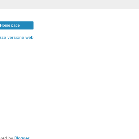
Home page
izza versione web
red by
Blogger
.