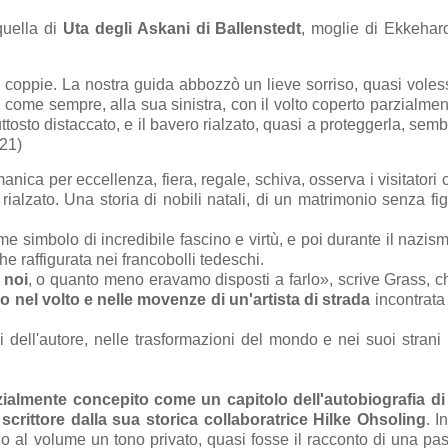
 quella di
Uta degli Askani di Ballenstedt
, moglie di Ekkeha
le coppie. La nostra guida abbozzò un lieve sorriso, quasi voles
come sempre, alla sua sinistra, con il volto coperto parzialmen
uttosto distaccato, e il bavero rialzato, quasi a proteggerla, sem
 21)
anica per eccellenza, fiera, regale, schiva, osserva i visitatori
alzato. Una storia di nobili natali, di un matrimonio senza figl
me simbolo di incredibile fascino e virtù, e poi durante il nazi
 raffigurata nei francobolli tedeschi.
 noi
, o quanto meno eravamo disposti a farlo», scrive Grass, 
po nel volto e nelle movenze di un'artista di strada
incontrata
 dell'autore, nelle trasformazioni del mondo e nei suoi strani 
izialmente concepito come un capitolo dell'autobiografia d
 scrittore dalla sua storica collaboratrice
Hilke Ohsoling
. I
 al volume un tono privato, quasi fosse il racconto di una pa