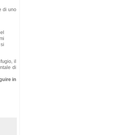
e di uno
el
mi
si
ugio, il
ntale di
guire in