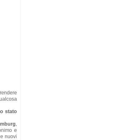
prendere
qualcosa
do stato
aumburg
,
nonimo e
 e nuovi