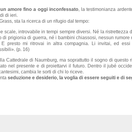
, un amore fino a oggi inconfessato
, la testimonianza ardent
i di ieri.
Grass, sta la ricerca di un rifugio dal tempo:
scale, introvabile in tempi sempre diversi. Né la ristrettezza d
o di prigionia di guerra, né i bambini chiassosi, nessun rumore 
E presto mi ritrovai in altra compagnia. Li invitai, ed essi 
sibili
». (p. 16)
lla Cattedrale di Naumburg, ma soprattutto il sogno di questo rif
ato nel presente e di proiettarvi il futuro. Dentro il jubé occide
antesimi, cambia le sorti di chi lo riceve.
anta
seduzione e desiderio, la voglia di essere seguiti e di se