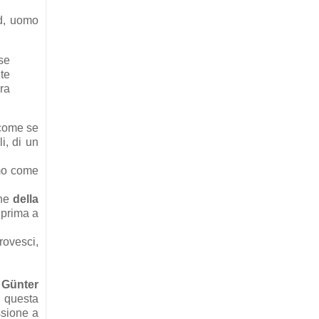
rd, uomo
se
te
bra
 come se
i, di un
smo come
che
della
 prima a
rovesci,
i
Günter
n questa
ssione a