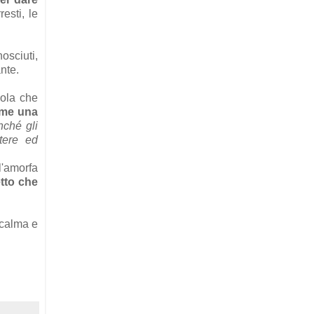
esti, le
osciuti,
nte.
nola che
ome una
nché gli
tere ed
l'amorfa
tto che
 calma e