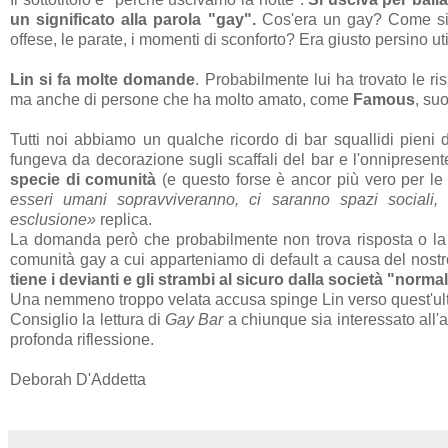
un significato alla parola "gay".
Cos'era un gay? Come si 
offese, le parate, i momenti di sconforto? Era giusto persino ut
Lin si fa molte domande
. Probabilmente lui ha trovato le ris
ma anche di persone che ha molto amato, come
Famous
, su
Tutti noi abbiamo un qualche ricordo di bar squallidi pieni 
fungeva da decorazione sugli scaffali del bar e l'onnipresent
specie di comunità
(e questo forse è ancor più vero per le
esseri umani sopravviveranno, ci saranno spazi sociali,
esclusione»
replica.
La domanda però che probabilmente non trova risposta o la cu
comunità gay a cui apparteniamo di default a causa del nost
tiene i devianti e gli strambi al sicuro dalla società "norma
Una nemmeno troppo velata accusa spinge Lin verso quest'ult
Consiglio la lettura di
Gay Bar
a chiunque sia interessato all'
profonda riflessione.
Deborah D'Addetta