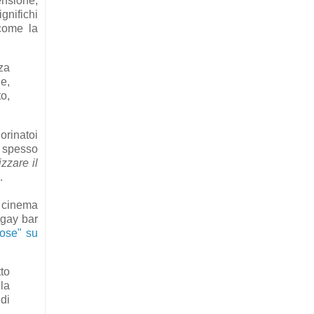
ensione,
gnifichi
ome la
za
e,
to,
orinatoi
, spesso
izzare il
).
i cinema
 gay bar
ose" su
tto
 la
 di