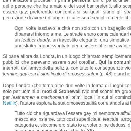
La narrazione procede in
prima persona
, Lin ci parla di s
delle persone che ha amato e dei suoi bar preferiti, allo scopo
essere gay, preferendo concentrarsi su quali siano gli sp
percezione di avere un luogo in cui essere semplicemente liber
Ogni volta lasciavo la città non solo con un bagaglio d
dipanarsi intorno a me. Le strade erano come calendari d
un
leather daddy
, un travestito elegante, una simpatica
uno skater troppo svogliato per resistere alle mie avances.
Si parte allora da Londra, in un luogo chiamato semplicemente 
pubblici che parevano essere suoi corollari.
Qui la comunit
interrotti dall'arrivo della polizia, con tutte le conseguenze 
termine gay con il significato di omosessuale»
(p. 48) e anche
Dopo Londra (che torna altre due volte in forma di luoghi co
solo per uomini ai
moti di Stonewall
(violenti scontri tra gr
per
leathermen
e
machomen
ai primi locali in cui si comin
Netflix
), l'autore esplora la sua omosessualità correlandola ai 
Tutto ciò che riguardava l'essere gay mi sembrava
affol
mescolato insieme, tutto così superficiale, teatrale, arr
categoria e, siccome ero stato io a volerlo, ne dedussi di
incarnare un riprovevole cliché. (p. 86)