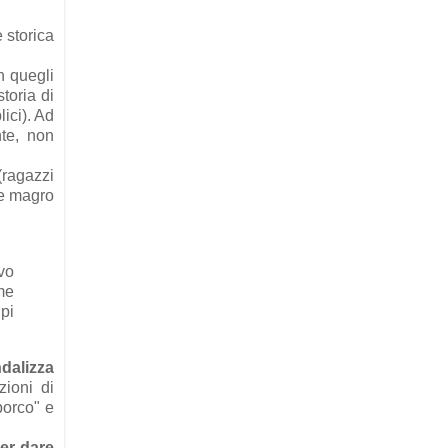
 storica
n quegli
storia di
ici). Ad
nte, non
ragazzi
te magro
vo
 me
pi
ndalizza
zioni di
porco" e
per dare