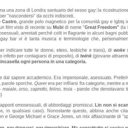
ma una zona di Londra santuario del sesso gay: la ricostruzione
per "nascondersi" da occhi indiscreti.
e Castro
, grande polo magnetico per la comunità gay e lgbtq i
un film visto di recente su
Mubi
di nome "
Great Freedom"
(la 
ssuali, arrestati perché colti in flagrante in alcuni bagni pubbl
i gay bar vi è tanta musica e terminologie che, personalme
r indicare tutte le donne, etero, lesbiche e trans), di
woke
(
infetto per contagiarsi di proposito), di
twink
(giovane attraen
e
incasella ogni persona in una categoria.
ne dal sapore accademico. Era impersonale, asessuato. Preferi
, parole sporche.
Queer
era per infilarsi fra categorie, mentre a
 -
maiale, orso, capretto, felino, troia
- parole che denotavano ti
3)
 rapporti omosessuali, di abbordaggi promiscui.
Lin non si sca
, in qualsiasi caso). Nonostante questo, abbina anche cita
John e George Michael e Grace Jones, un mix affascinante di "s
are, per drogarsi, per rimorchiare. Ma soprattutto si usciva 