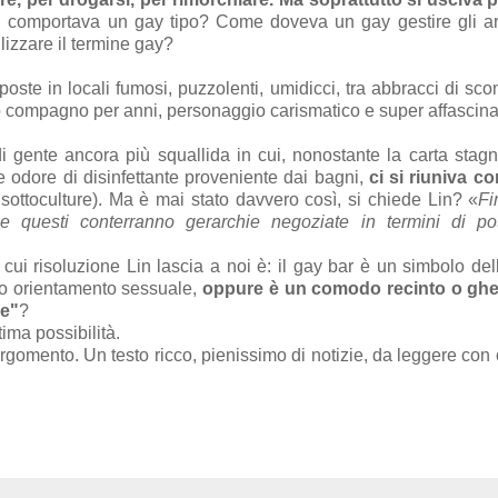
comportava un gay tipo? Come doveva un gay gestire gli arr
ilizzare il termine gay?
poste in locali fumosi, puzzolenti, umidicci, tra abbracci di scon
o compagno per anni, personaggio carismatico e super affascina
di gente ancora più squallida in cui, nonostante la carta stag
e odore di disinfettante proveniente dai bagni,
ci si riuniva c
 sottoculture). Ma è mai stato davvero così, si chiede Lin? «
Fi
 e questi conterranno gerarchie negoziate in termini di po
i risoluzione Lin lascia a noi è: il gay bar è un simbolo del
ro orientamento sessuale,
oppure è un comodo recinto o ghe
le"
?
ima possibilità.
argomento. Un testo ricco, pienissimo di notizie, da leggere con