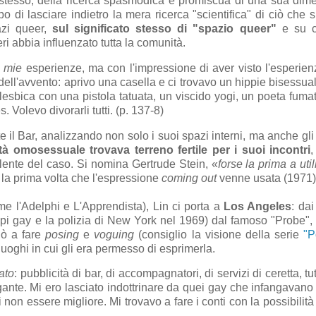
e stesso, della ricerca spasmodica e promiscua di una sua dim
 di lasciare indietro la mera ricerca "scientifica" di ciò che si
azi queer,
sul significato stesso di "spazio queer"
e su c
i abbia influenzato tutta la comunità.
i
mie
esperienze, ma con l'impressione di aver visto l'esperien
ell'avvento: aprivo una casella e ci trovavo un hippie bisessual
 lesbica con una pistola tatuata, un viscido yogi, un poeta fuma
 Volevo divorarli tutti. (p. 137-8)
il Bar, analizzando non solo i suoi spazi interni, ma anche gli 
à omosessuale trovava terreno fertile per i suoi incontri
violente del caso. Si nomina Gertrude Stein, «
forse la prima a util
 la prima volta che l'espressione
coming out
venne usata (1971
me l'Adelphi e L'Apprendista), Lin ci porta a
Los Angeles
: da
uppi gay e la polizia di New York nel 1969) dal famoso "Probe",
ciò a fare
posing
e
voguing
(consiglio la visione della serie
"P
luoghi in cui gli era permesso di esprimerla.
lato
: pubblicità di bar, di accompagnatori, di servizi di ceretta, tu
ogante. Mi ero lasciato indottrinare da quei gay che infangavano
 non essere migliore. Mi trovavo a fare i conti con la possibilità