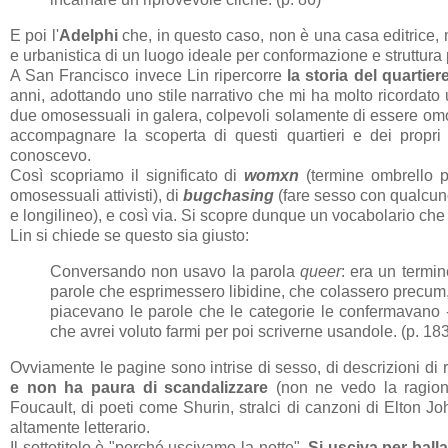
E poi l'
Adelphi
che, in questo caso, non è una casa editrice, 
e urbanistica di un luogo ideale per conformazione e struttura 
A San Francisco invece Lin ripercorre
la storia del quartier
anni, adottando uno stile narrativo che mi ha molto ricordato 
due omosessuali in galera, colpevoli solamente di essere omose
accompagnare la scoperta di questi quartieri e dei propr
conoscevo.
Così scopriamo il significato di
womxn
(termine ombrello pe
omosessuali attivisti), di
bugchasing
(fare sesso con qualcuno 
e longilineo), e così via. Si scopre dunque un vocabolario ch
Lin si chiede se questo sia giusto:
Conversando non usavo la parola
queer
: era un termi
parole che esprimessero libidine, che colassero precum
piacevano le parole che le categorie le confermavano
che avrei voluto farmi per poi scriverne usandole. (p. 18
Ovviamente le pagine sono intrise di sesso, di descrizioni di
e non ha paura di scandalizzare
(non ne vedo la ragione
Foucault, di poeti come Shurin, stralci di canzoni di Elton 
altamente letterario.
Il sottotitolo è "perché uscivamo la notte".
Si usciva per ball