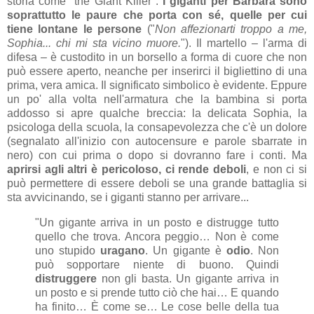
storia come "the Giant Killer".
I giganti per Barbara sono
soprattutto le paure che porta con sé, quelle per cui
tiene lontane le persone
("
Non affezionarti troppo a me,
Sophia... chi mi sta vicino muore.
"). Il martello – l'arma di
difesa – è custodito in un borsello a forma di cuore che non
può essere aperto, neanche per inserirci il bigliettino di una
prima, vera amica. Il significato simbolico è evidente. Eppure
un po' alla volta nell'armatura che la bambina si porta
addosso si apre qualche breccia: la delicata Sophia, la
psicologa della scuola, la consapevolezza che c'è un dolore
(segnalato all'inizio con autocensure e parole sbarrate in
nero) con cui prima o dopo si dovranno fare i conti. Ma
aprirsi agli altri è pericoloso, ci rende deboli
, e non ci si
può permettere di essere deboli se una grande battaglia si
sta avvicinando, se i giganti stanno per arrivare...
"Un gigante arriva in un posto e distrugge tutto
quello che trova. Ancora peggio… Non è come
uno stupido
uragano
. Un gigante è
odio
. Non
può sopportare niente di buono. Quindi
distruggere
non gli basta. Un gigante arriva in
un posto e si prende tutto ciò che hai… E quando
ha finito… È come se… Le cose belle della tua