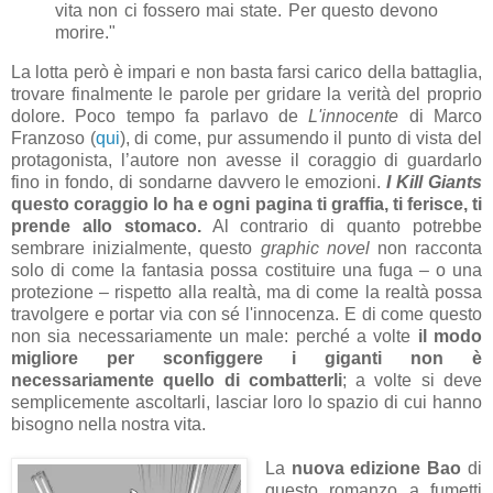
vita non ci fossero mai state. Per questo devono
morire."
La lotta però è impari e non basta farsi carico della battaglia,
trovare finalmente le parole per gridare la verità del proprio
dolore. Poco tempo fa parlavo de
L'innocente
di Marco
Franzoso (
qui
), di come, pur assumendo il punto di vista del
protagonista, l’autore non avesse il coraggio di guardarlo
fino in fondo, di sondarne davvero le emozioni.
I Kill Giants
questo coraggio lo ha e ogni pagina ti graffia, ti ferisce, ti
prende allo stomaco.
Al contrario di quanto potrebbe
sembrare inizialmente, questo
graphic novel
non racconta
solo di come la fantasia possa costituire una fuga – o una
protezione – rispetto alla realtà, ma di come la realtà possa
travolgere e portar via con sé l'innocenza. E di come questo
non sia necessariamente un male: perché a volte
il modo
migliore per sconfiggere i giganti non è
necessariamente quello di combatterli
; a volte si deve
semplicemente ascoltarli, lasciar loro lo spazio di cui hanno
bisogno nella nostra vita.
La
nuova edizione Bao
di
questo romanzo a fumetti