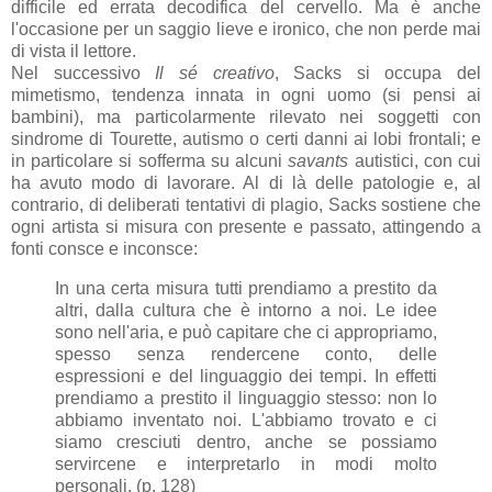
difficile ed errata decodifica del cervello. Ma è anche
l'occasione per un saggio lieve e ironico, che non perde mai
di vista il lettore.
Nel successivo
Il sé creativo
, Sacks si occupa del
mimetismo, tendenza innata in ogni uomo (si pensi ai
bambini), ma particolarmente rilevato nei soggetti con
sindrome di Tourette, autismo o certi danni ai lobi frontali; e
in particolare si sofferma su alcuni
savants
autistici, con cui
ha avuto modo di lavorare. Al di là delle patologie e, al
contrario, di deliberati tentativi di plagio, Sacks sostiene che
ogni artista si misura con presente e passato, attingendo a
fonti consce e inconsce:
In una certa misura tutti prendiamo a prestito da
altri, dalla cultura che è intorno a noi. Le idee
sono nell'aria, e può capitare che ci appropriamo,
spesso senza rendercene conto, delle
espressioni e del linguaggio dei tempi. In effetti
prendiamo a prestito il linguaggio stesso: non lo
abbiamo inventato noi. L'abbiamo trovato e ci
siamo cresciuti dentro, anche se possiamo
servircene e interpretarlo in modi molto
personali. (p. 128)