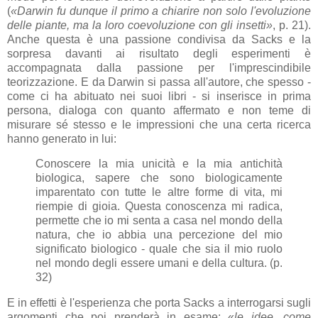
(
«Darwin fu dunque il primo a chiarire non solo l'evoluzione
delle piante, ma la loro coevoluzione con gli insetti»
, p. 21).
Anche questa è una passione condivisa da Sacks e la
sorpresa davanti ai risultato degli esperimenti è
accompagnata dalla passione per l'imprescindibile
teorizzazione. E da Darwin si passa all'autore, che spesso -
come ci ha abituato nei suoi libri - si inserisce in prima
persona, dialoga con quanto affermato e non teme di
misurare sé stesso e le impressioni che una certa ricerca
hanno generato in lui:
Conoscere la mia unicità e la mia antichità
biologica, sapere che sono biologicamente
imparentato con tutte le altre forme di vita, mi
riempie di gioia. Questa conoscenza mi radica,
permette che io mi senta a casa nel mondo della
natura, che io abbia una percezione del mio
significato biologico - quale che sia il mio ruolo
nel mondo degli essere umani e della cultura. (p.
32)
E in effetti è l'esperienza che porta Sacks a interrogarsi sugli
argomenti che poi prenderà in esame: «
le idee, come