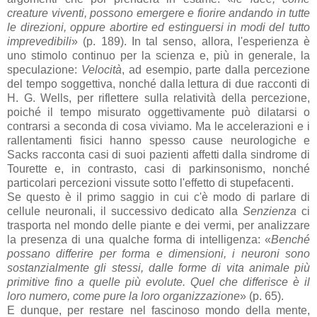
creature viventi, possono emergere e fiorire andando in tutte
le direzioni, oppure abortire ed estinguersi in modi del tutto
imprevedibili
» (p. 189). In tal senso, allora, l'esperienza è
uno stimolo continuo per la scienza e, più in generale, la
speculazione:
Velocità
, ad esempio, parte dalla percezione
del tempo soggettiva, nonché dalla lettura di due racconti di
H. G. Wells, per riflettere sulla relatività della percezione,
poiché il tempo misurato oggettivamente può dilatarsi o
contrarsi a seconda di cosa viviamo. Ma le accelerazioni e i
rallentamenti fisici hanno spesso cause neurologiche e
Sacks racconta casi di suoi pazienti affetti dalla sindrome di
Tourette e, in contrasto, casi di parkinsonismo, nonché
particolari percezioni vissute sotto l'effetto di stupefacenti.
Se questo è il primo saggio in cui c'è modo di parlare di
cellule neuronali, il successivo dedicato alla
Senzienza
ci
trasporta nel mondo delle piante e dei vermi, per analizzare
la presenza di una qualche forma di intelligenza: «
Benché
possano differire per forma e dimensioni, i neuroni sono
sostanzialmente gli stessi, dalle forme di vita animale più
primitive fino a quelle più evolute. Quel che differisce è il
loro numero, come pure la loro organizzazione
» (p. 65).
E dunque, per restare nel fascinoso mondo della mente,