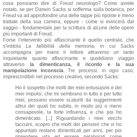
cosa possiamo dire di
Freud neurologo
? Come avrete
notato, se per Darwin Sacks si sofferma sulla botanica, per
Freud va ad approfondire una delle tappe più riposte e meno
trattate della sua carriera, eppure - come si evincerà dal
saggio - fondamentale per la scrittura di alcune delle opere
più importanti di Freud.
Forse l'intervento più affascinante è quello centrale, che
s'intitola
La fallibilità della memoria
, in cui Sacks
accompagna per mano il lettore attraverso un tanto
inquietante quanto affascinante e quotidiano viaggio
attraverso
la dimenticanza, il ricordo e la sua
manipolazione inconscia
. Tre processi, in ogni caso,
imprescindibili nel processo creativo, secondo Sacks:
Ho il sospetto che molti dei miei entusiasmi e dei
miei impulsi, che mi sembrano in tutto e per tutto
miei, possano essere scaturiti da suggerimenti
altrui dei quali ho subito, in modo più o meno
consapevole, la forte influenza, e che poi ho
dimenticato. [...] Riguardando i miei vecchi
taccuini, scopro che molti dei pensieri che vi ho
appuntato restano dimenticati per anni, per poi
riprendere vita ed essere rielaborati come