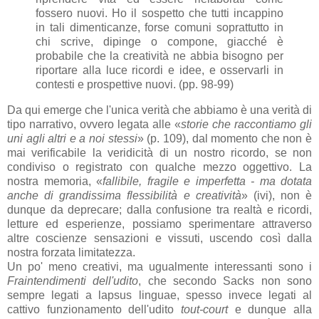
fossero nuovi. Ho il sospetto che tutti incappino
in tali dimenticanze, forse comuni soprattutto in
chi scrive, dipinge o compone, giacché è
probabile che la creatività ne abbia bisogno per
riportare alla luce ricordi e idee, e osservarli in
contesti e prospettive nuovi. (pp. 98-99)
Da qui emerge che l'unica verità che abbiamo è una verità di
tipo narrativo, ovvero legata alle «
storie che raccontiamo gli
uni agli altri e a noi stessi
» (p. 109), dal momento che non è
mai verificabile la veridicità di un nostro ricordo, se non
condiviso o registrato con qualche mezzo oggettivo. La
nostra memoria, «
fallibile, fragile e imperfetta - ma dotata
anche di grandissima flessibilità e creatività
» (ivi), non è
dunque da deprecare; dalla confusione tra realtà e ricordi,
letture ed esperienze, possiamo sperimentare attraverso
altre coscienze sensazioni e vissuti, uscendo così dalla
nostra forzata limitatezza.
Un po' meno creativi, ma ugualmente interessanti sono i
Fraintendimenti dell'udito
, che secondo Sacks non sono
sempre legati a lapsus linguae, spesso invece legati al
cattivo funzionamento dell'udito
tout-court
e dunque alla