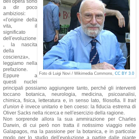
dell'opera sono
a dir poco
ambiziosi:
«l'origine della
vita, il
significato
dell'evoluzione
, la nascita
della
coscienza»,
leggiamo nella
prefazione.
Foto di Luigi Novi / Wikimedia Commons,
CC BY 3.0
Eppure a
questi nuclei
principali possiamo aggiungere tanto, perché gli interventi
toccano botanica, neurologia, medicina, psicoanalisi,
chimica, fisica, letteratura e, in senso lato, filosofia. Il
trait
d'union
è invece unitario e ben coeso: la fiducia estrema di
Oliver Sacks nella ricerca e nell'esercizio della ragione.
Non sorprende allora la sua ammirazione per Charles
Darwin, di cui però non tratta il notissimo viaggio nelle
Galapagos, ma la passione per la botanica, e in particolar
modo per lo studio dell'evoluzione a partire dalle piante