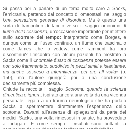
Si passa poi a parlare di un tema molto caro a Sacks,
l'emicrania, partendo dal concetto di omeostasi, nel saggio
Una sensazione generale di disordine.
Ma è questo una
sorta di trampolino di lancio verso il saggio omonimo,
Il
fiume della coscienza
, un'occasione imperdibile per riflettere
sullo
scorrere del tempo:
interpretarlo come Borges, e
dunque come un flusso continuo, un fiume che trascina, o
come James, che lo vedeva come frammenti tra loro
discontinui? L'incontro con alcuni pazienti ha mostrato a
Sacks come il «
normale flusso di coscienza potesse essere
non solo frammentato, suddiviso in pezzi simili a istantanee,
ma anche sospeso a intermittenza, per ore all volta
» (p.
150), ma l'autore giungerà poi a una conclusione
decisamente più complessa.
Chiude la raccolta il saggio
Scotoma: quando la scienza
dimentica e ignora
, ispirato ancora una volta da una vicenda
personale, legata a un trauma neurologico che ha portato
Sacks a sperimentare direttamente l'esperienza dello
scotoma. Davanti all'assenza di spiegazioni da parte dei
medici, Sacks, una volta rimessosi in salute, ha provveduto
a indagare. E come sempre i risultati sono brillanti, a