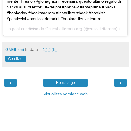
mente. Presto @gloriaghioni recensirà questo ultimo regalo di
Sacks ai suoi lettori! #Adelphi #preview #anteprima #Sacks
#bookaday #bookstagram #instalibro #book #bookish
#pasticcini #pasticceriamaini #bookaddict #inlettura
Un post condiviso da
CriticaLetteraria.org
(@criticaletteraria) in data:
GMGhioni
In data...
17.4.18
Condividi
‹
›
Home page
Visualizza versione web