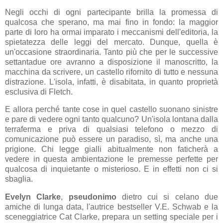
Negli occhi di ogni partecipante brilla la promessa di
qualcosa che sperano, ma mai fino in fondo: la maggior
parte di loro ha ormai imparato i meccanismi dell'editoria, la
spietatezza delle leggi del mercato. Dunque, quella è
un'occasione straordinaria. Tanto più che per le successive
settantadue ore
avranno a disposizione il manoscritto, la
macchina da scrivere, un castello rifornito di tutto e nessuna
distrazione. L'isola, infatti, è disabitata, in quanto proprietà
esclusiva di Fletch.
E allora perché tante cose in quel castello suonano sinistre
e pare di vedere ogni tanto qualcuno? Un'isola lontana dalla
terraferma e priva di qualsiasi telefono o mezzo di
comunicazione può essere un paradiso, sì, ma anche una
prigione. Chi legge gialli abitualmente non faticherà a
vedere in questa ambientazione le premesse perfette per
qualcosa di inquietante o misterioso. E in effetti non ci si
sbaglia.
Evelyn Clarke
,
pseudonimo
dietro cui si celano due
amiche di lunga data, l'autrice bestseller V.E. Schwab e la
sceneggiatrice Cat Clarke, prepara un setting speciale per i