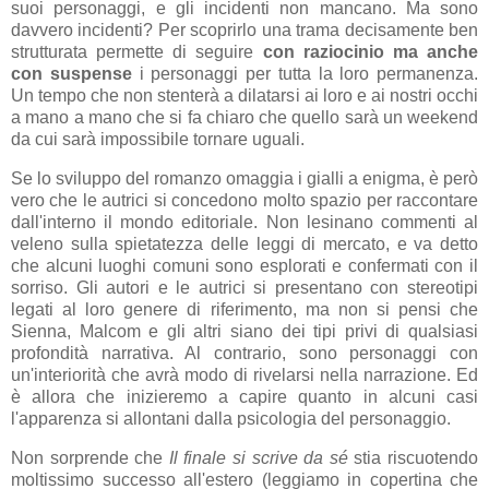
suoi personaggi, e gli incidenti non mancano. Ma sono
davvero incidenti? Per scoprirlo una trama decisamente ben
strutturata permette di seguire
con raziocinio ma anche
con suspense
i personaggi per tutta la loro permanenza.
Un tempo che non stenterà a dilatarsi ai loro e ai nostri occhi
a mano a mano che si fa chiaro che quello sarà un weekend
da cui sarà impossibile tornare uguali.
Se lo sviluppo del romanzo omaggia i gialli a enigma, è però
vero che le autrici si concedono molto spazio per raccontare
dall'interno il mondo editoriale. Non lesinano commenti al
veleno sulla spietatezza delle leggi di mercato, e va detto
che alcuni luoghi comuni sono esplorati e confermati con il
sorriso. Gli autori e le autrici si presentano con stereotipi
legati al loro genere di riferimento, ma non si pensi che
Sienna, Malcom e gli altri siano dei tipi privi di qualsiasi
profondità narrativa. Al contrario, sono personaggi con
un'interiorità che avrà modo di rivelarsi nella narrazione. Ed
è allora che inizieremo a capire quanto in alcuni casi
l'apparenza si allontani dalla psicologia del personaggio.
Non sorprende che
Il finale si scrive da sé
stia riscuotendo
moltissimo successo all'estero (leggiamo in copertina che