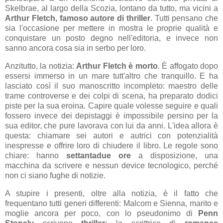
Skelbrae, al largo della Scozia, lontano da tutto, ma vicini a
Arthur Fletch, famoso autore di thriller
. Tutti pensano che
sia l'occasione per mettere in mostra le proprie qualità e
conquistare un posto degno nell'editoria, e invece non
sanno ancora cosa sia in serbo per loro.
Anzitutto, la notizia:
Arthur Fletch è morto
. È affogato dopo
essersi immerso in un mare tutt'altro che tranquillo. E ha
lasciato così il suo manoscritto incompleto: maestro delle
trame controverse e dei colpi di scena, ha preparato dodici
piste per la sua eroina. Capire quale volesse seguire e quali
fossero invece dei depistaggi è impossibile persino per la
sua editor, che pure lavorava con lui da anni. L'idea allora è
questa: chiamare sei autori e autrici con potenzialità
inespresse e offrire loro di chiudere il libro. Le regole sono
chiare: hanno
settantadue ore
a disposizione, una
macchina da scrivere e nessun device tecnologico, perché
non ci siano fughe di notizie.
A stupire i presenti, oltre alla notizia, è il fatto che
frequentano tutti generi differenti: Malcom e Sienna, marito e
moglie ancora per poco, con lo pseudonimo di
Penn