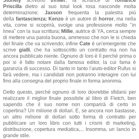
Stonely
scrivono
thriller
; la scrittrice di
romance
Priscilla
dietro al suo total look rosa nasconde molta
determinazione;
Jaxson
frequenta la palestra più
della
fantascienza
;
Kenzo
è un autore di
horror
, ma nella
vita, come si scoprirà, svolge una professione molto "in
linea" con la sua scrittura;
Millie
, autrice di YA, cerca sempre
di mettere una parola buona, ammesso che non le si chieda
del finale che va scrivendo; infine
Cate
è un'emergente che
scrive
gialli
, che ha sottoscritto un contratto ma non ha
ancora pubblicato niente. Ognuno di loro è lì perché prima o
poi si è fatto notare dalla famosa editor, la cui fama è
garanzia di successo. Di tanto in tanto l'aiuto-editor Rufus si
farà vedere, ma i candidati non potranno interagire con lui
fino alla consegna del proprio finale in forma anonima.
Detto questo, perché ognuno di loro dovrebbe sfidarsi per
realizzare il miglior finale possibile al libro di Fletch, ben
sapendo che il suo nome non comparirà di certo in
copertina? Un milione di dollari. E, se ancora non bastasse,
un altro milione di dollari sotto forma di contratto per
pubblicare un loro libro con tutti i crismi di marketing,
distribuzione, copertura mediatica,... Insomma, un lancio in
grande stile.