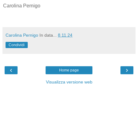
Carolina Pernigo
Carolina Pernigo
In data...
8.11.24
Condividi
‹
›
Home page
Visualizza versione web