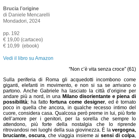
Brucia l’origine
di Daniele Mencarelli
Mondadori, 2024
pp. 192
€ 19,00 (cartaceo)
€ 10,99
(ebook)
Vedi il libro su Amazon
“Non c’è vita senza croce” (61)
Sulla periferia di Roma gli acquedotti incombono come
giganti, elefanti in movimento, e non si sa se arrivano o
partono. Anche Gabriele ha lasciato la città d’origine per
andare più a nord, in una
Milano disorientante e piena di
possibilità
; ha fatto
fortuna come designer
, ed è tornato
poco in quella che ancora, in qualche recesso intimo del
cuore, considera casa. Qualcosa però preme in lui, più forte
dell’amore per i genitori, per la sorella che sempre lo
attendono, più forte della nostalgia che lo riprende
ritrovandosi nei luoghi della sua giovinezza. È la
vergogna,
bruciante, oscura
, che viaggia insieme ai
sensi di colpa
,