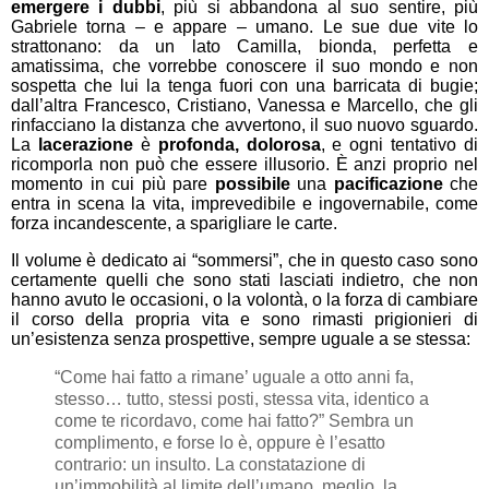
emergere i dubbi
, più si abbandona al suo sentire, più
Gabriele torna – e appare – umano. Le sue due vite lo
strattonano: da un lato Camilla, bionda, perfetta e
amatissima, che vorrebbe conoscere il suo mondo e non
sospetta che lui la tenga fuori con una barricata di bugie;
dall’altra Francesco, Cristiano, Vanessa e Marcello, che gli
rinfacciano la distanza che avvertono, il suo nuovo sguardo.
La
lacerazione
è
profonda, dolorosa
, e ogni tentativo di
ricomporla non può che essere illusorio. È anzi proprio nel
momento in cui più pare
possibile
una
pacificazione
che
entra in scena la vita, imprevedibile e ingovernabile, come
forza incandescente, a sparigliare le carte.
Il volume è dedicato ai “sommersi”, che in questo caso sono
certamente quelli che sono stati lasciati indietro, che non
hanno avuto le occasioni, o la volontà, o la forza di cambiare
il corso della propria vita e sono rimasti prigionieri di
un’esistenza senza prospettive, sempre uguale a se stessa:
“Come hai fatto a rimane’ uguale a otto anni fa,
stesso… tutto, stessi posti, stessa vita, identico a
come te ricordavo, come hai fatto?” Sembra un
complimento, e forse lo è, oppure è l’esatto
contrario: un insulto. La constatazione di
un’immobilità al limite dell’umano, meglio, la