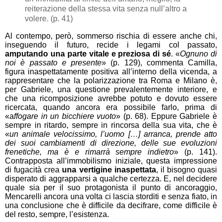
reiterazione della stessa vita senza null’altro a
volere. (p. 41)
Al contempo, però, sommerso rischia di essere anche chi,
inseguendo il futuro, recide i legami col passato,
amputando una parte vitale e preziosa di sé
. «
Ognuno di
noi è passato e presente
» (p. 129), commenta Camilla,
figura inaspettatamente positiva all’interno della vicenda, a
rappresentare che la polarizzazione tra Roma e Milano è,
per Gabriele, una questione prevalentemente interiore, e
che una ricomposizione avrebbe potuto e dovuto essere
ricercata, quando ancora era possibile farlo, prima di
«a
ffogare in un bicchiere vuoto
» (p. 68). Eppure Gabriele è
sempre in ritardo, sempre in rincorsa della sua vita, che è
«
un animale velocissimo, l’uomo […] arranca, prende atto
dei suoi cambiamenti di direzione, delle sue evoluzioni
frenetiche, ma è e rimarrà sempre indietro
» (p. 141).
Contrapposta all’immobilismo iniziale, questa impressione
di fugacità crea
una vertigine inaspettata
, il bisogno quasi
disperato di aggrapparsi a qualche certezza. E, nel decidere
quale sia per il suo protagonista il punto di ancoraggio,
Mencarelli ancora una volta ci lascia storditi e senza fiato, in
una conclusione che è difficile da decifrare, come difficile è
del resto, sempre, l’esistenza.