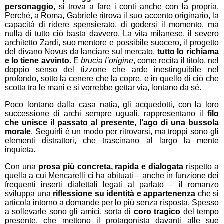
personaggio
, si trova a fare i conti anche con la propria.
Perché, a Roma, Gabriele ritrova il suo accento originario, la
capacità di ridere spensierato, di godersi il momento, ma
nulla di tutto ciò basta davvero. La vita milanese, il severo
architetto Zardi, suo mentore e possibile suocero, il progetto
del divano Novus da lanciare sul mercato,
tutto lo richiama
e lo tiene avvinto
. E
brucia l’origine
, come recita il titolo, nel
doppio senso del tizzone che arde inestinguibile nel
profondo, sotto la cenere che la copre, e in quello di ciò che
scotta tra le mani e si vorrebbe gettar via, lontano da sé.
Poco lontano dalla casa natia, gli acquedotti, con la loro
successione di archi sempre uguali, rappresentano il
filo
che unisce il passato al presente, l’ago di una bussola
morale
. Seguirli è un modo per ritrovarsi, ma troppi sono gli
elementi distrattori, che trascinano al largo la mente
inquieta.
Con una
prosa più concreta, rapida e dialogata
rispetto a
quella a cui Mencarelli ci ha abituati – anche in funzione dei
frequenti inserti dialettali legati al parlato – il romanzo
sviluppa una
riflessione su identità e appartenenza
che si
articola intorno a domande per lo più senza risposta. Spesso
a sollevarle sono gli amici, sorta di
coro tragico
del tempo
presente, che mettono il protagonista davanti alle sue