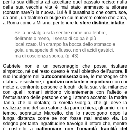
per la sua difficoltà ad accettare quel passato reciso: nulla
della sua vecchia vita è mai stato ammesso a sfiorare
(contaminare?) la nuova. Lui è il burattinaio che costruisce,
da anni, un teatrino di bugie in cui muovere coloro che ama,
a Roma come a Milano, per tenere le
sfere distinte, intatte
.
Se la nostalgia si fa sentire come una febbre,
delirante o meno, il senso di colpa è più
localizzato. Un crampo fra bocca dello stomaco e
gola, una specie di reflusso, non di acidi gastrici,
ma di coscienza sporca. (p. 43)
Gabriele non è un personaggio che possa risultare
simpatico, né del resto questo è mai l’obiettivo dell’autore. Il
suo indulgere nell’
autocommiserazione
, le menzogne che
elabora e sostiene, il
giudizio costante e impietoso
con cui
mette a confronto persone e luoghi della sua vita milanese
con quelli romani stridono violentemente con l’affetto e
l’entusiasmo delle persone che gli stanno accanto: la madre
Tania, che lo idolatra; la sorella Giorgia, che gli deve la
realizzazione del suo salone da parrucchiera; gli amici di un
tempo, soprattutto Marcello, che lo riaccolgono dopo la
lunga distanza come se non fosse mai andato via. Lo
sdegno per tanta ingratitudine travolge il lettore che, mentre
è costretto a
patteggiare con l’umanità fragilità del