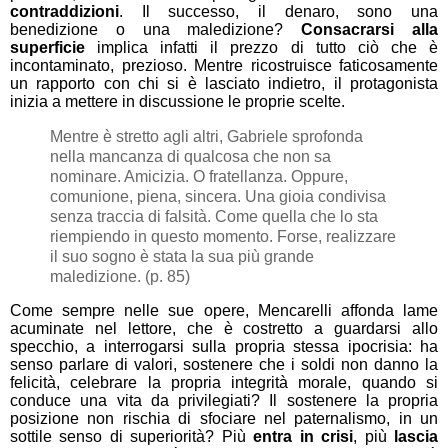
contraddizioni
. Il successo, il denaro, sono una
benedizione o una maledizione?
Consacrarsi alla
superficie
implica infatti il prezzo di tutto ciò che è
incontaminato, prezioso. Mentre ricostruisce faticosamente
un rapporto con chi si è lasciato indietro, il protagonista
inizia a mettere in discussione le proprie scelte.
Mentre è stretto agli altri, Gabriele sprofonda
nella mancanza di qualcosa che non sa
nominare. Amicizia. O fratellanza. Oppure,
comunione, piena, sincera. Una gioia condivisa
senza traccia di falsità. Come quella che lo sta
riempiendo in questo momento. Forse, realizzare
il suo sogno è stata la sua più grande
maledizione. (p. 85)
Come sempre nelle sue opere, Mencarelli affonda lame
acuminate nel lettore, che è costretto a guardarsi allo
specchio, a interrogarsi sulla propria stessa ipocrisia: ha
senso parlare di valori, sostenere che i soldi non danno la
felicità, celebrare la propria integrità morale, quando si
conduce una vita da privilegiati? Il sostenere la propria
posizione non rischia di sfociare nel paternalismo, in un
sottile senso di superiorità? Più
entra in crisi
, più
lascia