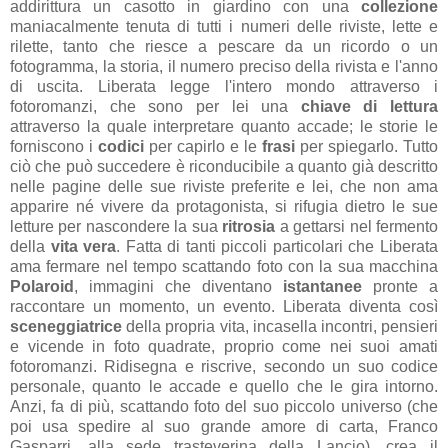
addirittura un casotto in giardino con una
collezione
maniacalmente tenuta di tutti i numeri delle riviste, lette e
rilette, tanto che riesce a pescare da un ricordo o un
fotogramma, la storia, il numero preciso della rivista e l'anno
di uscita. Liberata legge l'intero mondo attraverso i
fotoromanzi, che sono per lei una
chiave di lettura
attraverso la quale interpretare quanto accade; le storie le
forniscono i
codici
per capirlo e le
frasi
per spiegarlo. Tutto
ciò che può succedere è riconducibile a quanto già descritto
nelle pagine delle sue riviste preferite e lei, che non ama
apparire né vivere da protagonista, si rifugia dietro le sue
letture per nascondere la sua
ritrosia
a gettarsi nel fermento
della
vita vera
. Fatta di tanti piccoli particolari che Liberata
ama fermare nel tempo scattando foto con la sua macchina
Polaroid
, immagini che diventano
istantanee
pronte a
raccontare un momento, un evento. Liberata diventa così
sceneggiatrice
della propria vita, incasella incontri, pensieri
e vicende in foto quadrate, proprio come nei suoi amati
fotoromanzi. Ridisegna e riscrive, secondo un suo codice
personale, quanto le accade e quello che le gira intorno.
Anzi, fa di più, scattando foto del suo piccolo universo (che
poi usa spedire al suo grande amore di carta, Franco
Gasparri, alla sede trasteverina della Lancio), crea il