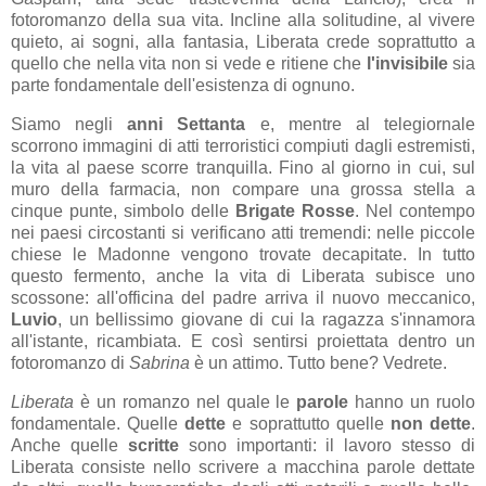
fotoromanzo della sua vita. Incline alla solitudine, al vivere
quieto, ai sogni, alla fantasia, Liberata crede soprattutto a
quello che nella vita non si vede e ritiene che
l'invisibile
sia
parte fondamentale dell'esistenza di ognuno.
Siamo negli
anni Settanta
e, mentre al telegiornale
scorrono immagini di atti terroristici compiuti dagli estremisti,
la vita al paese scorre tranquilla. Fino al giorno in cui, sul
muro della farmacia, non compare una grossa stella a
cinque punte, simbolo delle
Brigate Rosse
. Nel contempo
nei paesi circostanti si verificano atti tremendi: nelle piccole
chiese le Madonne vengono trovate decapitate. In tutto
questo fermento, anche la vita di Liberata subisce uno
scossone: all'officina del padre arriva il nuovo meccanico,
Luvio
, un bellissimo giovane di cui la ragazza s'innamora
all'istante, ricambiata. E così sentirsi proiettata dentro un
fotoromanzo di
Sabrina
è un attimo. Tutto bene? Vedrete.
Liberata
è un romanzo nel quale le
parole
hanno un ruolo
fondamentale. Quelle
dette
e soprattutto quelle
non dette
.
Anche quelle
scritte
sono importanti: il lavoro stesso di
Liberata consiste nello scrivere a macchina parole dettate