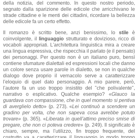
della notizia, del commento. In questo nostro periodo,
segnato dalla sparizione delle edicole che arricchivano le
strade cittadine e le menti dei cittadini, ricordare la bellezza
delle edicole fa un certo effetto.
Il romanzo è scritto bene, anzi benissimo, lo
stile
è
coinvolgente, il
linguaggio
strutturato e dovizioso, ricco di
vocaboli appropriati. L'architettura linguistica mira a creare
una lingua espressiva, che rispecchia il parlato (e il pensato)
dei personaggi. Per questo non è un italiano puro, bensì
contiene sfumature dialettali ed espressioni locali che danno
un colore senza usare parole in dialetto, se non in qualche
dialogo dove proprio il vernacolo serve a caratterizzare
l'eloquio di quel dato personaggio. A mio parere, però,
l'autore fa un uso troppo insistito del "che polivalente",
narrativo o esplicativo. Qualche esempio? «
Glauco la
guardava con compassione, che in quel momento si pentiva
di averglielo detto
» (p. 273). «
Lei continuò a scendere un
gradino per volta, che non sapeva cosa avrebbe potuto
trovare»
(p. 365). «
Liberata in quell'attimo preciso smise di
pregare, che non ci poteva credere
» (p. 249). Il significato è
chiaro, sempre, ma l'utilizzo, fin troppo frequente, del
costrutto va a caratterizzare il linguaggio in modo troppo