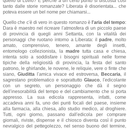
quello di Luvio? E perché a un certo punto si discosta così
tanto dalle storie romanzate? Liberata è disorientata... che
poteva essere un bel nome per chiamarsi...
Quello che c'è di vero in questo romanzo è
l'aria del tempo
:
Dara è maestro nel ricreare l'atmosfera di un piccolo paese
di provincia di quegli anni Settanta, con la vitalità dei
personaggi che ruotano intorno a Liberata: il
padre
, molto
amato, comprensivo, tenero, amante degli insetti,
entomologo collezionista, la
madre
tutta casa e chiesa,
intenta solo a soddisfare i bisogni spirituali nelle forme
tipiche della religiosità di provincia, la festa del santo
patrono, le ghirlande, le novene, le reliquie, vere o finte che
siano,
Giuditta
l'amica vivace ed estroversa,
Beccaria
, il
sagrestano problematico e soprattutto
Glauco
, l'edicolante
con un segreto, un personaggio che dà il segno
dell'inesorabilità del tempo e del cambiamento che si porta
appresso. La sua edicola rappresenta, infatti, come
accadeva anni fa, uno dei punti focali del paese, insieme
alla farmacia, alla chiesa, allo studio medico, al droghiere.
Tutti, ogni giorno, passano dall'edicola per comprare
giornali, riviste, dispense e il chiosco diventa così il punto
nevralgico del pettegolezzo, nel senso buono del termine,