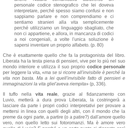
personale codice stenografico che lei doveva
interpretare, perché spesso siamo confusi e non
sappiamo parlare e non comprendiamo e ci
sentiamo stranieri alla vita semplicemente
perché
utilizziamo un linguaggio sbagliato, che
non ci appartiene, e allora, in mancanza di codici
a noi congeniali, a volte l'unica soluzione è
sapersi inventare un proprio alfabeto. (p. 80)
Che è esattamente quello che fa la protagonista del libro.
Liberata ha la testa piena di pensieri, vive per lo più nel suo
mondo interiore e utilizza il suo proprio
codice personale
per leggere la vita, «
ma se si ricorre all'invisibile è perché la
vita non basta. Ma a lei quell'invisibile fatto di pensieri e
immaginazioni la vita gliel'aveva riempita
» (p, 336).
Il tuffo nella
vita reale
, grazie al fidanzamento con
Luvio,
metterà a dura prova Liberata, la costringerà a
lasciare da parte i propri codici interpretativi per provare a
mettersi in linea con quelli degli altri, con il mondo che la
preme da ogni parte, a partire (o a patire?) dall'amore quello
vero, non quello letto sui fotoromanzi. Ma è amore vero