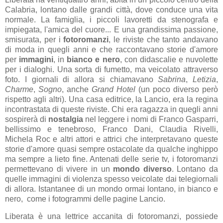
Calabria, lontano dalle grandi città, dove conduce una vita
normale. La famiglia, i piccoli lavoretti da stenografa e
impiegata, l'amica del cuore... E una grandissima passione,
smisurata, per i
fotoromanzi
, le riviste che tanto andavano
di moda in quegli anni e che raccontavano storie d'amore
per
immagini
, in
bianco e nero
, con didascalie e nuvolette
per i dialoghi. Una sorta di fumetto, ma veicolato attraverso
foto. I giornali di allora si chiamavano
Sabrina
,
Letizia
,
Charme
,
Sogno
, anche
Grand
Hotel
(un poco diverso però
rispetto agli altri). Una casa editrice, la Lancio, era la regina
incontrastata di queste riviste. Chi era ragazza in quegli anni
sospirerà di
nostalgia
nel leggere i nomi di Franco Gasparri,
bellissimo e tenebroso, Franco Dani, Claudia Rivelli,
Michela Roc e altri attori e attrici che interpretavano queste
storie d'amore quasi sempre ostacolate da qualche inghippo
ma sempre a lieto fine. Antenati delle serie tv, i fotoromanzi
permettevano di vivere in un
mondo diverso
. Lontano da
quelle immagini di violenza spesso veicolate dai telegiornali
di allora. Istantanee di un mondo ormai lontano, in bianco e
nero, come i fotogrammi delle pagine Lancio.
Liberata è una lettrice accanita di fotoromanzi, possiede