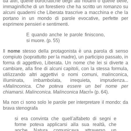
da altri, quelle burocratiche degli atti notarili o quelle belle,
immaginifiche di un forestiero che ha scritto un romanzo su
alcuni quaderni che Liberata trascrive a macchina e che la
portano in un mondo di parole evocative, perfette per
esprimere pensieri e sentimenti.
E quando anche le parole finiscono,
si muore. (p. 55)
Il
nome
stesso della protagonista è una parola di senso
compiuto (soprattutto per la madre), un participio passato, in
forma di aggettivo, Liberata. Un nome che lei si diverte a
cambiare, alla fine di alcuni capitoli, con la stessa formula,
utilizzando altri aggettivi o nomi comuni, malinconica,
illuminata, imbambolata, irrequieta, imprudenza...
«
Malinconica. Che poteva essere un bel nome per
chiamarsi. Malinconica. Malinconica Macrì
» (p. 64).
Ma non ci sono solo le parole per interpretare il mondo: da
brava stenografa
si era convinta che quell'alfabeto di segni e
forme poteva applicarsi alla sua realtà, che
anche Natura comunicava attraverso un