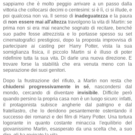
sappiamo che è molto peggio arrivare a un passo dalla
vittoria che collocarsi decimi o centesimi: si è lì, ci si illude, e
poi qualcosa non va. Il senso di
inadeguatezza
e la paura
di
non essere mai all'altezza
travolgono la vita di Martin: se
prima non si era mai neanche sognato di recitare, benché
suo padre fosse attrezzista e lo portasse spesso su set
cinematografici prestigiosi, dopo la proposta improvvisa di
partecipare ai casting per Harry Potter, vista la sua
somiglianza fisica, il piccolo Martin si è illuso di poter
ridefinire tutta la sua vita. Di darle una nuova direzione. E
trovare forse la stabilità che era venuta meno con la
separazione dei suoi genitori.
Dopo la frustrazione del rifiuto, a Martin non resta che
chiudersi progressivamente in sé
, nascondersi dal
mondo, cercando di diventare
invisibile
. Difficile però
quando persino la propria casa non è un luogo sicuro: infatti,
il protagonista subisce angherie dal patrigno e dal
fratellastro, che lo deridono pesantemente ostentando il
successo dei romanzi e dei film di Harry Potter. Una tortura
logorante in quanto costante minaccia l'equilibrio del
giovanissimo Martin, esasperato da una scelta che, a suo
dire, gli ha rovinato la vita.