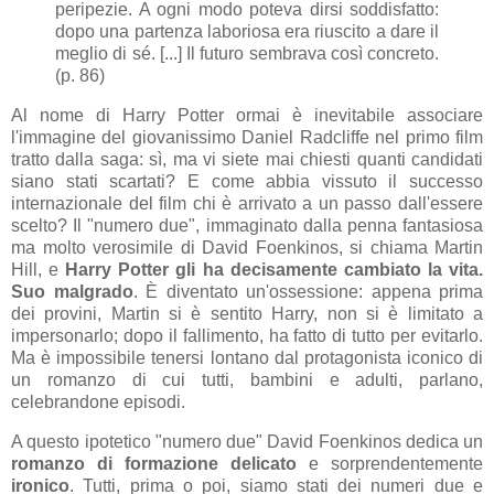
peripezie. A ogni modo poteva dirsi soddisfatto:
dopo una partenza laboriosa era riuscito a dare il
meglio di sé. [...] Il futuro sembrava così concreto.
(p. 86)
Al nome di Harry Potter ormai è inevitabile associare
l'immagine del giovanissimo Daniel Radcliffe nel primo film
tratto dalla saga: sì, ma vi siete mai chiesti quanti candidati
siano stati scartati? E come abbia vissuto il successo
internazionale del film chi è arrivato a un passo dall'essere
scelto? Il "numero due", immaginato dalla penna fantasiosa
ma molto verosimile di David Foenkinos, si chiama Martin
Hill, e
Harry Potter gli ha decisamente cambiato la vita.
Suo malgrado
. È diventato un'ossessione: appena prima
dei provini, Martin si è sentito Harry, non si è limitato a
impersonarlo; dopo il fallimento, ha fatto di tutto per evitarlo.
Ma è impossibile tenersi lontano dal protagonista iconico di
un romanzo di cui tutti, bambini e adulti, parlano,
celebrandone episodi.
A questo ipotetico "numero due" David Foenkinos dedica un
romanzo di formazione delicato
e sorprendentemente
ironico
. Tutti, prima o poi, siamo stati dei numeri due e