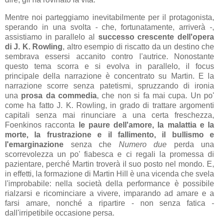
Mentre noi parteggiamo inevitabilmente per il protagonista,
sperando in una svolta - che, fortunatamente, arriverà -,
assistiamo in parallelo al
successo crescente dell'opera
di J. K. Rowling
, altro esempio di riscatto da un destino che
sembrava essersi accanito contro l'autrice. Nonostante
questo tema scorra e si evolva in parallelo, il focus
principale della narrazione è concentrato su Martin. E la
narrazione scorre senza patetismi, spruzzando di ironia
una
prosa da commedia
, che non si fa mai cupa. Un po'
come ha fatto J. K. Rowling, in grado di trattare argomenti
capitali senza mai rinunciare a una certa freschezza,
Foenkinos racconta
le paure dell'amore, la malattia e la
morte, la frustrazione e il fallimento, il bullismo e
l'emarginazione
senza che
Numero due
perda una
scorrevolezza un po' fiabesca e ci regali la promessa di
pazientare, perché Martin troverà il suo posto nel mondo. E,
in effetti, la formazione di Martin Hill è una vicenda che svela
l'improbabile: nella società della performance è possibile
rialzarsi e ricominciare a vivere, imparando ad amare e a
farsi amare, nonché a ripartire - non senza fatica -
dall'irripetibile occasione persa.