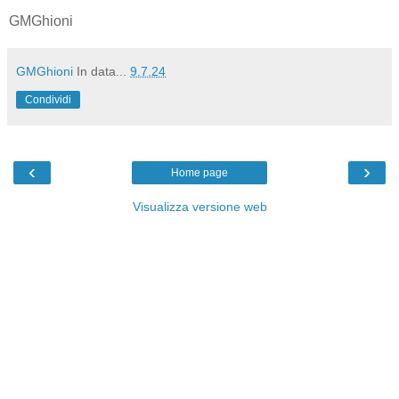
GMGhioni
GMGhioni
In data...
9.7.24
Condividi
‹
›
Home page
Visualizza versione web