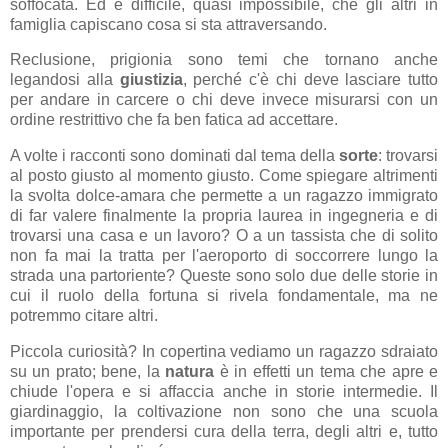
soffocata. Ed è difficile, quasi impossibile, che gli altri in
famiglia capiscano cosa si sta attraversando.
Reclusione, prigionia sono temi che tornano anche
legandosi alla
giustizia
, perché c'è chi deve lasciare tutto
per andare in carcere o chi deve invece misurarsi con un
ordine restrittivo che fa ben fatica ad accettare.
A volte i racconti sono dominati dal tema della
sorte
: trovarsi
al posto giusto al momento giusto. Come spiegare altrimenti
la svolta dolce-amara che permette a un ragazzo immigrato
di far valere finalmente la propria laurea in ingegneria e di
trovarsi una casa e un lavoro? O a un tassista che di solito
non fa mai la tratta per l'aeroporto di soccorrere lungo la
strada una partoriente? Queste sono solo due delle storie in
cui il ruolo della fortuna si rivela fondamentale, ma ne
potremmo citare altri.
Piccola curiosità? In copertina vediamo un ragazzo sdraiato
su un prato; bene, la
natura
è in effetti un tema che apre e
chiude l'opera e si affaccia anche in storie intermedie. Il
giardinaggio, la coltivazione non sono che una scuola
importante per prendersi cura della terra, degli altri e, tutto