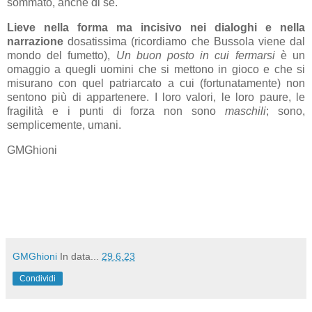
sommato, anche di sé.
Lieve nella forma ma incisivo nei dialoghi e nella
narrazione
dosatissima (ricordiamo che Bussola viene dal
mondo del fumetto),
Un buon posto in cui fermarsi
è un
omaggio a quegli uomini che si mettono in gioco e che si
misurano con quel patriarcato a cui (fortunatamente) non
sentono più di appartenere. I loro valori, le loro paure, le
fragilità e i punti di forza non sono
maschili
; sono,
semplicemente, umani.
GMGhioni
GMGhioni
In data...
29.6.23
Condividi