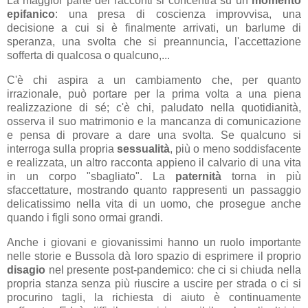
La maggior parte dei racconti si concentra su un
momento
epifanico
: una presa di coscienza improvvisa, una
decisione a cui si è finalmente arrivati, un barlume di
speranza, una svolta che si preannuncia, l'accettazione
sofferta di qualcosa o qualcuno,...
C'è chi aspira a un cambiamento che, per quanto
irrazionale, può portare per la prima volta a una piena
realizzazione di sé; c'è chi, paludato nella quotidianità,
osserva il suo matrimonio e la mancanza di comunicazione
e pensa di provare a dare una svolta. Se qualcuno si
interroga sulla propria
sessualità
, più o meno soddisfacente
e realizzata, un altro racconta appieno il calvario di una vita
in un corpo "sbagliato". La
paternità
torna in più
sfaccettature, mostrando quanto rappresenti un passaggio
delicatissimo nella vita di un uomo, che prosegue anche
quando i figli sono ormai grandi.
Anche i giovani e giovanissimi hanno un ruolo importante
nelle storie e Bussola dà loro spazio di esprimere il proprio
disagio
nel presente post-pandemico: che ci si chiuda nella
propria stanza senza più riuscire a uscire per strada o ci si
procurino tagli, la richiesta di aiuto è continuamente