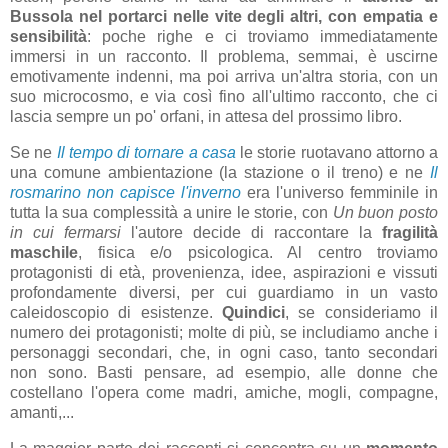
Bussola nel portarci nelle vite degli altri, con empatia e
sensibilità
: poche righe e ci troviamo immediatamente
immersi in un racconto. Il problema, semmai, è uscirne
emotivamente indenni, ma poi arriva un'altra storia, con un
suo microcosmo, e via così fino all'ultimo racconto, che ci
lascia sempre un po' orfani, in attesa del prossimo libro.
Se ne
Il tempo di tornare a casa
le storie ruotavano attorno a
una comune ambientazione (la stazione o il treno) e ne
Il
rosmarino non capisce l'inverno
era l'universo femminile in
tutta la sua complessità a unire le storie, con
Un buon posto
in cui fermarsi
l'autore decide di raccontare la
fragilità
maschile
, fisica e/o psicologica. Al centro troviamo
protagonisti di età, provenienza, idee, aspirazioni e vissuti
profondamente diversi, per cui guardiamo in un vasto
caleidoscopio di esistenze.
Quindici
, se consideriamo il
numero dei protagonisti; molte di più, se includiamo anche i
personaggi secondari, che, in ogni caso, tanto secondari
non sono. Basti pensare, ad esempio, alle donne che
costellano l'opera come madri, amiche, mogli, compagne,
amanti,...