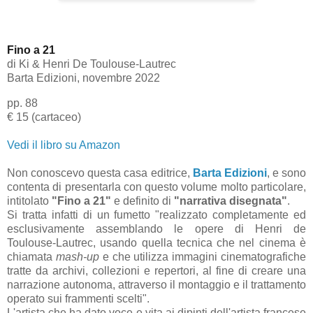
Fino a 21
di
Ki & Henri De Toulouse-Lautrec
Barta Edizioni, novembre 2022
pp. 88
€ 15 (cartaceo)
Vedi il libro su Amazon
Non conoscevo questa casa editrice,
Barta Edizioni
, e sono
contenta di presentarla con questo volume molto particolare,
intitolato
"Fino a 21"
e definito di
"narrativa disegnata"
.
Si tratta infatti di un fumetto "realizzato c
ompletamente ed
esclusivamente assemblando le opere di Henri de
Toulouse-Lautrec, usando quella tecnica che nel cinema è
chiamata
mash-up
e che utilizza immagini cinematografiche
tratte da archivi, collezioni e repertori, al fine di creare una
narrazione autonoma, attraverso il montaggio e il trattamento
operato sui frammenti scelti".
L'artista che ha dato voce e vita ai dipinti dell'artista francese