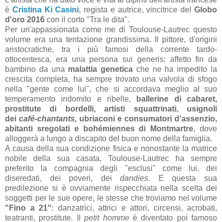
è
Cristina Ki Casini
, regista e autrice, vincitrice del
Globo
d'oro 2016
con il corto "Tra le dita".
Per un'appassionata come me di Toulouse-Lautrec questo
volume era una tentazione grandissima. Il pittore, d'origini
aristocratiche, tra i più famosi della corrente tardo-
ottocentesca, era una persona sui generis: affetto fin da
bambino da una
malattia genetica
che ne ha impedito la
crescita completa, ha sempre trovato una valvola di sfogo
nella "gente come lui", che si accordava meglio al suo
temperamento indomito e ribelle,
ballerine di cabaret,
prostitute di bordelli, artisti squattrinati, usignoli
dei
café-chantants,
ubriaconi e consumatori d'assenzio,
abitanti sregolati e
bohémiennes di Montmartre
, dove
alloggerà a lungo a discapito del buon nome della famiglia.
A causa della sua condizione fisica e nonostante la matrice
nobile della sua casata, Toulouse-Lautrec ha sempre
preferito la compagnia degli "esclusi" come lui, dei
diseredati, dei poveri, dei
dandies
. E questa sua
predilezione si è ovviamente rispecchiata nella scelta dei
soggetti per le sue opere, le stesse che troviamo nel volume
"Fino a 21"
: danzatrici, attrici e attori, circensi, acrobati,
teatranti, prostitute. Il
petit homme
è diventato poi famoso