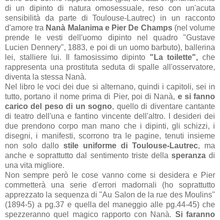
di un dipinto di natura omosessuale, reso con un'acuta
sensibilità da parte di Toulouse-Lautrec) in un racconto
d'amore tra
Nanà Malanima e Pier De Champs
(nel volume
prende le vesti dell'uomo dipinto nel quadro "Gustave
Lucien Dennery", 1883, e poi di un uomo barbuto), ballerina
lei, stalliere lui. Il famosissimo dipinto
"La toilette",
che
rappresenta una prostituta seduta di spalle all'osservatore,
diventa la stessa Nanà.
Nel libro le voci dei due si alternano, quindi i capitoli, sei in
tutto, portano il nome prima di Pier, poi di Nanà,
e si fanno
carico del peso di un sogno
, quello di diventare cantante
di teatro dell'una e fantino vincente dell'altro. I desideri dei
due prendono corpo man mano che i dipinti, gli schizzi, i
disegni, i manifesti, scorrono tra le pagine, tenuti insieme
non solo dallo
stile uniforme di Toulouse-Lautrec
, ma
anche e soprattutto dal sentimento triste della
speranza
di
una vita migliore.
Non sempre però le cose vanno come si desidera e Pier
commetterà una serie d'errori madornali (ho soprattutto
apprezzato la sequenza di "Au Salon de la rue des Moulins"
(1894-5) a pg.37 e quella del maneggio alle pg.44-45) che
spezzeranno quel magico rapporto con Nanà.
Si faranno