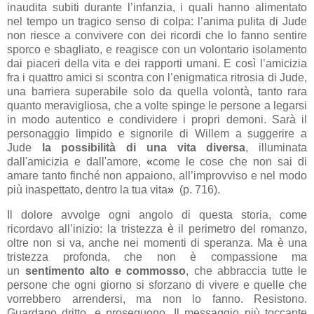
inaudita subiti durante l’infanzia, i quali hanno alimentato
nel tempo un tragico senso di colpa: l’anima pulita di Jude
non riesce a convivere con dei ricordi che lo fanno sentire
sporco e sbagliato, e reagisce con un volontario isolamento
dai piaceri della vita e dei rapporti umani. E così l’amicizia
fra i quattro amici si scontra con l’enigmatica ritrosia di Jude,
una barriera superabile solo da quella volontà, tanto rara
quanto meravigliosa, che a volte spinge le persone a legarsi
in modo autentico e condividere i propri demoni. Sarà il
personaggio limpido e signorile di Willem a suggerire a
Jude
la possibilità di una vita diversa
, illuminata
dall'amicizia e dall'amore,
«
come le cose che non sai di
amare tanto finché non appaiono, all’improvviso e nel modo
più inaspettato, dentro la tua vita
»
(p. 716).
Il dolore avvolge ogni angolo di questa storia, come
ricordavo all’inizio: la tristezza è il perimetro del romanzo,
oltre non si va, anche nei momenti di speranza. Ma è una
tristezza profonda, che non è compassione ma
un
sentimento alto e commosso
, che abbraccia tutte le
persone che ogni giorno si sforzano di vivere e quelle che
vorrebbero arrendersi, ma non lo fanno. Resistono.
Guardano dritto, e proseguono. Il messaggio più toccante