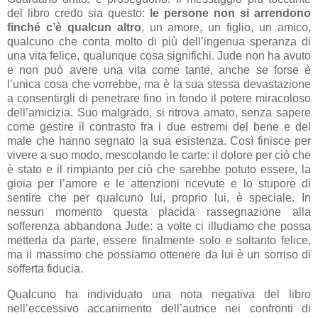
del libro credo sia questo:
le persone non si arrendono
finché c’è qualcun altro
, un amore, un figlio, un amico,
qualcuno che conta molto di più dell’ingenua speranza di
una vita felice, qualunque cosa significhi. Jude non ha avuto
e non può avere una vita come tante, anche se forse è
l’unica cosa che vorrebbe, ma è la sua stessa devastazione
a consentirgli di penetrare fino in fondo il potere miracoloso
dell’amicizia. Suo malgrado, si ritrova amato, senza sapere
come gestire il contrasto fra i due estremi del bene e del
male che hanno segnato la sua esistenza. Così finisce per
vivere a suo modo, mescolando le carte: il dolore per ciò che
è stato e il rimpianto per ciò che sarebbe potuto essere, la
gioia per l’amore e le attenzioni ricevute e lo stupore di
sentire che per qualcuno lui, proprio lui, è speciale. In
nessun momento questa placida rassegnazione alla
sofferenza abbandona Jude: a volte ci illudiamo che possa
metterla da parte, essere finalmente solo e soltanto felice,
ma il massimo che possiamo ottenere da lui è un sorriso di
sofferta fiducia.
Qualcuno ha individuato una nota negativa del libro
nell’eccessivo accanimento dell’autrice nei confronti di