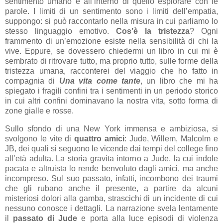
sentimento umano e all’interno di quello esplorare con le
parole. I limiti di un sentimento sono i limiti dell’empatia,
suppongo: si può raccontarlo nella misura in cui parliamo lo
stesso linguaggio emotivo.
Cos’è la tristezza
? Ogni
frammento di un’emozione esiste nella sensibilità di chi la
vive. Eppure, se dovessero chiedermi un libro in cui mi è
sembrato di ritrovare tutto, ma proprio tutto, sulle forme della
tristezza umana, racconterei del viaggio che ho fatto in
compagnia di
Una vita come tante
, un libro che mi ha
spiegato i fragili confini tra i sentimenti in un periodo storico
in cui altri confini dominavano la nostra vita, sotto forma di
zone gialle e rosse.
Sullo sfondo di una New York immensa e ambiziosa, si
svolgono le vite di
quattro amici
: Jude, Willem, Malcolm e
JB, dei quali si seguono le vicende dai tempi del college fino
all’età adulta. La storia gravita intorno a Jude, la cui indole
pacata e altruista lo rende benvoluto dagli amici, ma anche
incompreso. Sul suo passato, infatti, incombono dei traumi
che gli rubano anche il presente, a partire da alcuni
misteriosi dolori alla gamba, strascichi di un incidente di cui
nessuno conosce i dettagli. La narrazione svela lentamente
il
passato di Jude
e porta alla luce episodi di violenza