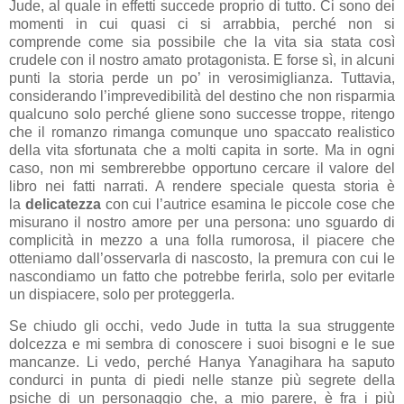
Jude, al quale in effetti succede proprio di tutto. Ci sono dei
momenti in cui quasi ci si arrabbia, perché non si
comprende come sia possibile che la vita sia stata così
crudele con il nostro amato protagonista. E forse sì, in alcuni
punti la storia perde un po’ in verosimiglianza. Tuttavia,
considerando l’imprevedibilità del destino che non risparmia
qualcuno solo perché gliene sono successe troppe, ritengo
che il romanzo rimanga comunque uno spaccato realistico
della vita sfortunata che a molti capita in sorte. Ma in ogni
caso, non mi sembrerebbe opportuno cercare il valore del
libro nei fatti narrati. A rendere speciale questa storia è
la
delicatezza
con cui l’autrice esamina le piccole cose che
misurano il nostro amore per una persona: uno sguardo di
complicità in mezzo a una folla rumorosa, il piacere che
otteniamo dall’osservarla di nascosto, la premura con cui le
nascondiamo un fatto che potrebbe ferirla, solo per evitarle
un dispiacere, solo per proteggerla.
Se chiudo gli occhi, vedo Jude in tutta la sua struggente
dolcezza e mi sembra di conoscere i suoi bisogni e le sue
mancanze. Li vedo, perché Hanya Yanagihara ha saputo
condurci in punta di piedi nelle stanze più segrete della
psiche di un personaggio che, a mio parere, è fra i più